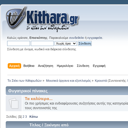
Καλώς ορίσατε,
Επισκέπτης
. Παρακαλούμε
συνδεθείτε
ή
εγγραφείτε
.
Σύνδεση με όνομα, κωδικό και διάρκεια σύνδεσης
Αρχική
Βοήθεια
Αναζήτηση
Ημερολόγιο
Σύνδεση
Εγγραφή
Το Στέκι των Κιθαρωδών
»
Μουσικά όργανα και εξοπλισμός
»
Κρουστά
(Συντονιστής:
Θυγατρικοί πίνακες
Τα καλύτερα...
Οι πιο χρήσιμες και ενδιαφέρουσες συζητήσεις αυτής της κατηγορί
τους συντονιστές της
Σελίδες: [
1
]
2
3
Κάτω
Τίτλος
/
Ξεκίνησε από