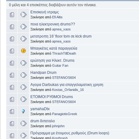
0 μέλη και 4 επισκέπτες διαβάζουν αυτόν τον πίνακα.
Επισκευή ντραμς
Ξεκίνησε από
Efi Altis
ποια ηλεκτρονικη drums??
Ξεκίνησε από
apnea_xaos
μετατροπη 16' floor tom σε kick drum
Ξεκίνησε από
apnea_xaos
Μπαγκέτες κατά παραγγελία
Ξεκίνησε από
ThrashTillDeath
ερώτηση για Ηλεκτ. Drums
Ξεκίνησε από
Guitar Fan
Handpan Drum
Ξεκίνησε από
STEFANOS604
Αγορα Darbukas για επαγγελαματικη χρηση
Ξεκίνησε από
Kostas_Orfanidis_16
ΕΤΟΙΜΟΙ ΡΥΘΜΟΙ Drums
Ξεκίνησε από
STEFANOS604
yamahaDtx
Ξεκίνησε από
PanagiotisGreek
drum διπεταλο
Ξεκίνησε από
johnjohn
Πρόγραμμα με έτοιμους ρυθμούς (Drum loops)
Ξεκίνησε από
Kosthrash