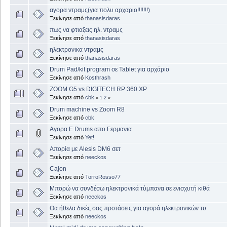
αγορα ντραμς(για πολυ αρχαριο!!!!!!!)
Ξεκίνησε από
thanasisdaras
πως να φτιαξεις ηλ. ντραμς
Ξεκίνησε από
thanasisdaras
ηλεκτρονικα ντραμς
Ξεκίνησε από
thanasisdaras
Drum Pad/kit program σε Tablet για αρχάριο
Ξεκίνησε από
Kosthrash
ZOOM G5 vs DIGITECH RP 360 XP
Ξεκίνησε από
cbk
«
1
2
»
Drum machine vs Zoom R8
Ξεκίνησε από
cbk
Αγορα E Drums απο Γερμανια
Ξεκίνησε από
Yet!
Απορία με Alesis DM6 σετ
Ξεκίνησε από
neeckos
Cajon
Ξεκίνησε από
TorroRosso77
Μπορώ να συνδέσω ηλεκτρονικά τύμπανα σε ενισχυτή κιθά
Ξεκίνησε από
neeckos
Θα ήθελα δικές σας προτάσεις για αγορά ηλεκτρονικών τυ
Ξεκίνησε από
neeckos