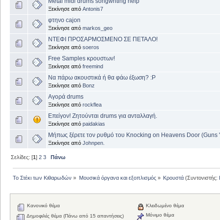
Metal midi drums songwriting help
Ξεκίνησε από
Antonis7
φτηνο cajon
Ξεκίνησε από
markos_geo
ΝΤΕΦΙ ΠΡΟΣΑΡΜΟΣΜΕΝΟ ΣΕ ΠΕΤΑΛΟ!
Ξεκίνησε από
soeros
Free Samples κρουστων!
Ξεκίνησε από
freemind
Να πάρω ακουστικά ή θα φάω έξωση? :P
Ξεκίνησε από
Bonz
Αγορά drums
Ξεκίνησε από
rockflea
Επείγον! Ζητούνται drums για ανταλλαγή.
Ξεκίνησε από
paidakias
Μήπως ξέρετε τον ρυθμό του Knocking on Heavens Door (Guns 'n'
Ξεκίνησε από
Johnpen.
Σελίδες: [
1
]
2
3
Πάνω
Το Στέκι των Κιθαρωδών
»
Μουσικά όργανα και εξοπλισμός
»
Κρουστά
(Συντονιστής:
Κανονικό θέμα
Κλειδωμένο θέμα
Μόνιμο θέμα
Δημοφιλές θέμα (Πάνω από 15 απαντήσεις)