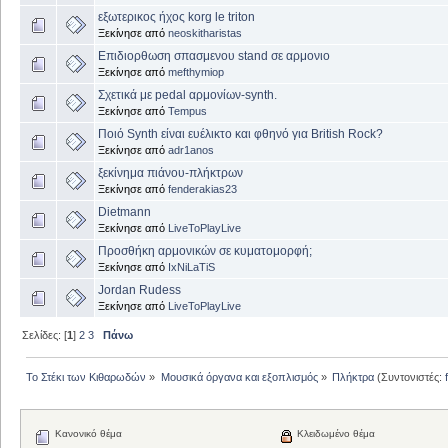
εξωτερικος ήχος korg le triton
Ξεκίνησε από
neoskitharistas
Επιδιορθωση σπασμενου stand σε αρμονιο
Ξεκίνησε από
mefthymiop
Σχετικά με pedal αρμονίων-synth.
Ξεκίνησε από
Tempus
Ποιό Synth είναι ευέλικτο και φθηνό για British Rock?
Ξεκίνησε από
adr1anos
ξεκίνημα πιάνου-πλήκτρων
Ξεκίνησε από
fenderakias23
Dietmann
Ξεκίνησε από
LiveToPlayLive
Προσθήκη αρμονικών σε κυματομορφή;
Ξεκίνησε από
IxNiLaTiS
Jordan Rudess
Ξεκίνησε από
LiveToPlayLive
Σελίδες: [
1
]
2
3
Πάνω
Το Στέκι των Κιθαρωδών
»
Μουσικά όργανα και εξοπλισμός
»
Πλήκτρα
(Συντονιστές:
Κανονικό θέμα
Κλειδωμένο θέμα