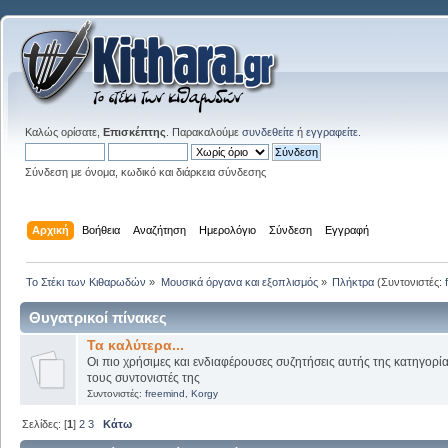
Καλώς ορίσατε,
Επισκέπτης
. Παρακαλούμε
συνδεθείτε
ή
εγγραφείτε
.
Σύνδεση με όνομα, κωδικό και διάρκεια σύνδεσης
Αρχική
Βοήθεια
Αναζήτηση
Ημερολόγιο
Σύνδεση
Εγγραφή
Το Στέκι των Κιθαρωδών
»
Μουσικά όργανα και εξοπλισμός
»
Πλήκτρα
(Συντονιστές:
Θυγατρικοί πίνακες
Τα καλύτερα...
Οι πιο χρήσιμες και ενδιαφέρουσες συζητήσεις αυτής της κατηγορί
τους συντονιστές της
Συντονιστές:
freemind
,
Korgy
Σελίδες: [
1
]
2
3
Κάτω