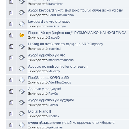
Ξεκίνησε από
karamitros
Αγορα keyboard η κατι εξωτερικο που να συνδεετε και να δειν
Ξεκίνησε από
BornFromJukebox
keyboard για νεο στο πιανο
Ξεκίνησε από
markos_geo
Παρακαλώ την βοήθειά σας!!! ΡΥΘΜΟΙ ΛΑΙΚΟΙ ΚΑΙ ΗΧΟΙ ΓΙΑ CA
Ξεκίνησε από
ZaxosD
Η Korg θα αναβιωσει το περιφημο ARP Odyssey
Ξεκίνησε από
freemind
Αγορά αρμονίου για νέο
Ξεκίνησε από
madrivermadonus
Aρμονιο ως midi controller στο reason
Ξεκίνησε από
Μelexdy
Πρόβλημα με KORG pa50
Ξεκίνησε από
AderfiTouEleous
Αρμονιο για αρχαριο!
Ξεκίνησε από
Pavl0s
Αγορα αρμονιου για αρχαριο!
Ξεκίνησε από
Pavl0s
Digital Piano!!!
Ξεκίνησε από
Neobek
αγορα ηλεκτρ.πιανου για ειδικο αρμονιας απο κιθαριστα
Ξεκίνησε από
grikosinas