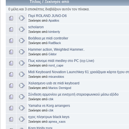
Τίτλος
/
Ξεκίνησε από
0 μέλη και 3 επισκέπτες διαβάζουν αυτόν τον πίνακα.
Περί ROLAND JUNO-D6
Ξεκίνησε από
Apatilos
scholaron
Ξεκίνησε από
kimberly
Βοήθεια με midi controller
Ξεκίνησε από
RatBlack
Hammer action, Weighted Hammer..
Ξεκίνησε από
Gildor
Πως κανομε midi medley στο PC (οχι Live)
Ξεκίνησε από
nord_cape
Midi Keyboard Novation Launchkey 61 χρειάζομαι κάρτα ήχου σ
Ξεκίνησε από
mixanobios
Χαλασμενο usb σε midi keyboard
Ξεκίνησε από
Marios Demigod
Σύνδεση αρμονίου με ενισχυτή στερεοφωνικού μέσω εξόδο
Ξεκίνησε από
cbk
Yamaha vs Korg arrangers
Ξεκίνησε από
cbk
ηχος πληκτρων black keys
Ξεκίνησε από
apnea_xaos
Korg trinity ηχοι.....