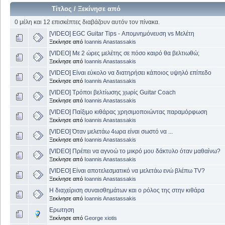
Τίτλος
/
Ξεκίνησε από
0 μέλη και 12 επισκέπτες διαβάζουν αυτόν τον πίνακα.
[VIDEO] EGC Guitar Tips - Απομνημόνευση vs Μελέτη
Ξεκίνησε από
Ioannis Anastassakis
[VIDEO] Με 2 ώρες μελέτης σε πόσο καιρό θα βελτιωθώ;
Ξεκίνησε από
Ioannis Anastassakis
[VIDEO] Είναι εύκολο να διατηρήσει κάποιος υψηλό επίπεδο
Ξεκίνησε από
Ioannis Anastassakis
[VIDEO] Τρόποι βελτίωσης χωρίς Guitar Coach
Ξεκίνησε από
Ioannis Anastassakis
[VIDEO] Παίξιμο κιθάρας χρησιμοποιώντας παραμόρφωση
Ξεκίνησε από
Ioannis Anastassakis
[VIDEO] Όταν μελετάω 4ωρα είναι σωστό να ...
Ξεκίνησε από
Ioannis Anastassakis
[VIDEO] Πρέπει να αγνοώ το μικρό μου δάκτυλο όταν μαθαίνω?
Ξεκίνησε από
Ioannis Anastassakis
[VIDEO] Είναι αποτελεσματικό να μελετάω ενώ βλέπω TV?
Ξεκίνησε από
Ioannis Anastassakis
Η διαχείριση συναισθημάτων και ο ρόλος της στην κιθάρα
Ξεκίνησε από
Ioannis Anastassakis
Ερωτηση
Ξεκίνησε από
George xiotis