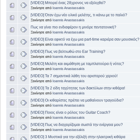
[VIDEO] Μπορεί ένας 28χρονος να εξελιχθεί?
Ξεκίνησε από
Ioannis Anastassakis
[VIDEO] Όταν έχω νέο υλικό μελέτης, τι κάνω με το παλιό?
Ξεκίνησε από
Ioannis Anastassakis
Πως να γίνει πιο ενδιαφέρον η μινόρε πεντατονική?
Ξεκίνησε από
Ioannis Anastassakis
[VIDEO] Είναι εφικτό να έχω μια part-time καριέρα σαν μουσικός?
Ξεκίνησε από
Ioannis Anastassakis
[VIDEO] Πως να βελτιωθώ στο Ear Training?
Ξεκίνησε από
Ioannis Anastassakis
[VIDEO] Μελέτη και εκμάθηση με ταμπλατούρα ή νότες?
Ξεκίνησε από
Ioannis Anastassakis
[VIDEO] Τα 7 σημαντικά λάθη του αριστερού χεριού!
Ξεκίνησε από
Ioannis Anastassakis
[VIDEO] Τα 2 είδη ταχύτητας των δακτύλων στην κιθάρα!
Ξεκίνησε από
Ioannis Anastassakis
[VIDEO] Οι κιθαρίστες πρέπει να μαθαίνουν τραγούδια?
Ξεκίνησε από
Ioannis Anastassakis
[VIDEO] Ποιος είναι ο ρόλος του Guitar Coach?
Ξεκίνησε από
Ioannis Anastassakis
[VIDEO] Πως να διαχειρίζομαι σωστά την ενέργεια μου?
Ξεκίνησε από
Ioannis Anastassakis
[VIDEO] 3 Μυστικά για την εξέλιξή στην ηλεκτρική κιθάρα