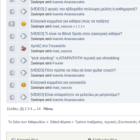
Ξεκίνησε από
Ioannis Anastassakis
[VIDEO] 2 φορές την εβδομάδα πολύωρη μελέτη ή καθημερινή?
Ξεκίνησε από
Ioannis Anastassakis
Ελληνικά κομμάτια για κιθάρα (πώς να παίξετε)
Ξεκίνησε από
mad_nassos
«
1
2
3
»
[VIDEO] Τι είναι τα Blind Spots στην ηλεκτρική κιθάρα?
Ξεκίνησε από
Ioannis Anastassakis
Αρπέζ στο Γιουκαλίλι
Ξεκίνησε από
mad_nassos
"pick slanting": η ΑΠΑΡΑΙΤΗΤΗ τεχνική για shredding
Ξεκίνησε από
Fourier
[VIDEO] Πότε πρέπει να πάω σε έναν guitar coach?
Ξεκίνησε από
Ioannis Anastassakis
Ελληνικά κομμάτια για γιουκαλίλι
Ξεκίνησε από
mad_nassos
[VIDEO] Είναι απαραίτητο να μελετάω με μετρονόμο?
Ξεκίνησε από
Ioannis Anastassakis
Σελίδες: [
1
]
2
3
4
...
14
Πάνω
Το Στέκι των Κιθαρωδών
»
Ειδικά θέματα
»
Τρόποι παιξίματος, τεχνικές
(Συντονιστές:
Κανονικό θέμα
Κλειδωμένο θέμα