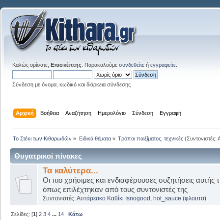
Καλώς ορίσατε,
Επισκέπτης
. Παρακαλούμε
συνδεθείτε
ή
εγγραφείτε
.
Σύνδεση με όνομα, κωδικό και διάρκεια σύνδεσης
Αρχική
Βοήθεια
Αναζήτηση
Ημερολόγιο
Σύνδεση
Εγγραφή
Το Στέκι των Κιθαρωδών
»
Ειδικά θέματα
»
Τρόποι παιξίματος, τεχνικές
(Συντονιστές:
Θυγατρικοί πίνακες
Τα καλύτερα...
Οι πιο χρήσιμες και ενδιαφέρουσες συζητήσεις αυτής τ
όπως επιλέχτηκαν από τους συντονιστές της
Συντονιστές:
Αυτάρεσκο Καθίκι Isnogood
,
hot_sauce (φλουτσ)
Σελίδες: [
1
]
2
3
4
...
14
Κάτω