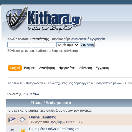
Καλώς ορίσατε,
Επισκέπτης
. Παρακαλούμε
συνδεθείτε
ή
εγγραφείτε
.
Σύνδεση με όνομα, κωδικό και διάρκεια σύνδεσης
Αρχική
Βοήθεια
Αναζήτηση
Ημερολόγιο
Σύνδεση
Εγγραφή
Το Στέκι των Κιθαρωδών
»
Καλλιτεχνικές μας δημιουργίες
»
Συνεργασίες μελών
(Συντ
Σελίδες: [
1
]
2
3
Κάτω
Τίτλος
/
Ξεκίνησε από
0 μέλη και 6 επισκέπτες διαβάζουν αυτόν τον πίνακα.
Online Jamming
Ξεκίνησε από
Βραζίλης
«
1
2
3
4
...
9
»
Είμαι μέταλ σόλο κιθαρίστας και ...