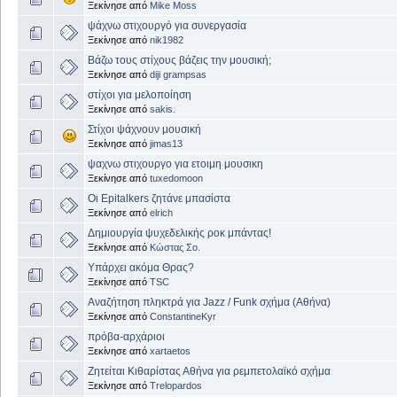
Ξεκίνησε από
Mike Moss
ψάχνω στιχουργό για συνεργασία
Ξεκίνησε από
nik1982
Βάζω τους στίχους βάζεις την μουσική;
Ξεκίνησε από
diji grampsas
στίχοι για μελοποίηση
Ξεκίνησε από
sakis.
Στίχοι ψάχνουν μουσική
Ξεκίνησε από
jimas13
ψαχνω στιχουργο για ετοιμη μουσικη
Ξεκίνησε από
tuxedomoon
Οι Epitalkers ζητάνε μπασίστα
Ξεκίνησε από
elrich
Δημιουργία ψυχεδελικής ροκ μπάντας!
Ξεκίνησε από
Κώστας Σο.
Υπάρχει ακόμα Θρας?
Ξεκίνησε από
TSC
Αναζήτηση πληκτρά για Jazz / Funk σχήμα (Αθήνα)
Ξεκίνησε από
ConstantineKyr
πρόβα-αρχάριοι
Ξεκίνησε από
xartaetos
Ζητείται Κιθαρίστας Αθήνα για ρεμπετολαϊκό σχήμα
Ξεκίνησε από
Trelopardos