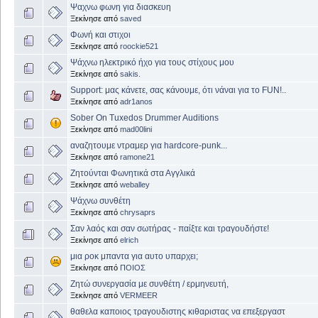
Ψαχνω φωνη για διασκευη
Ξεκίνησε από
saved
Φωνή και στιχοι
Ξεκίνησε από
roockie521
Ψάχνω ηλεκτρικό ήχο για τους στίχους μου
Ξεκίνησε από
sakis.
Support: μας κάνετε, σας κάνουμε, ότι νάναι για το FUN!..
Ξεκίνησε από
adr1anos
Sober On Tuxedos Drummer Auditions
Ξεκίνησε από
mad00lini
αναζητουμε ντραμερ για hardcore-punk...
Ξεκίνησε από
ramone21
Ζητούνται Φωνητικά στα Αγγλικά
Ξεκίνησε από
weballey
Ψάχνω συνθέτη
Ξεκίνησε από
chrysaprs
Σαν λαός και σαν σωτήρας - παίξτε και τραγουδήστε!
Ξεκίνησε από
elrich
μια ροκ μπαντα για αυτο υπαρχει;
Ξεκίνησε από
ΠΟΙΟΣ
Ζητώ συνεργασία με συνθέτη / ερμηνευτή,
Ξεκίνησε από
VERMEER
θαθελα καποιος τραγουδιστης κιθαριστας να επεξεργαστ