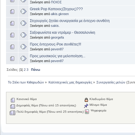
Ξεκίνησε από
ΠΟΙΟΣ
Greek Pop Καποιος(Στιχους)???
Ξεκίνησε από
alkis.gkreen
Στιχουργός ζητάει συνεργασία με έντεχνο συνθέτη
Ξεκίνησε από
sakis.
Σαξοφωνίστα και ντράμερ - Θεσσαλονίκη
Ξεκίνησε από
georgefa
Προς έντεχνους-Ροκ συνθέτες!!!
Ξεκίνησε από
peven87
Προς μουσικούς για μελοποίηση...
Ξεκίνησε από
peven87
Σελίδες: [
1
]
2
3
Πάνω
Το Στέκι των Κιθαρωδών
»
Καλλιτεχνικές μας δημιουργίες
»
Συνεργασίες μελών
(Συντ
Κανονικό θέμα
Κλειδωμένο θέμα
Μόνιμο θέμα
Δημοφιλές θέμα (Πάνω από 15 απαντήσεις)
Ψηφοφορία
Πολύ δημοφιλές θέμα (Πάνω από 25 απαντήσεις)