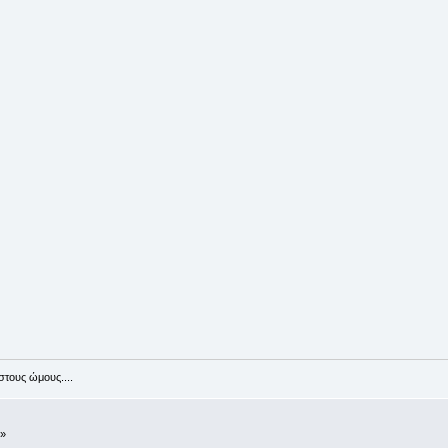
στους ώμους....
 »