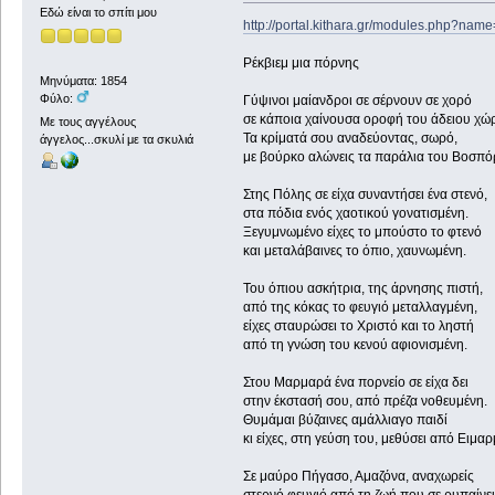
Εδώ είναι το σπίτι μου
http://portal.kithara.gr/modules.php?nam
Ρέκβιεμ μια πόρνης
Μηνύματα: 1854
Φύλο:
Γύψινοι μαίανδροι σε σέρνουν σε χορό
σε κάποια χαίνουσα οροφή του άδειου χώ
Με τους αγγέλους
Τα κρίματά σου αναδεύοντας, σωρό,
άγγελος...σκυλί με τα σκυλιά
με βούρκο αλώνεις τα παράλια του Βοσπό
Στης Πόλης σε είχα συναντήσει ένα στενό,
στα πόδια ενός χαοτικού γονατισμένη.
Ξεγυμνωμένο είχες το μπούστο το φτενό
και μεταλάβαινες το όπιο, χαυνωμένη.
Του όπιου ασκήτρια, της άρνησης πιστή,
από της κόκας το φευγιό μεταλλαγμένη,
είχες σταυρώσει το Χριστό και το ληστή
από τη γνώση του κενού αφιονισμένη.
Στου Μαρμαρά ένα πορνείο σε είχα δει
στην έκστασή σου, από πρέζα νοθευμένη.
Θυμάμαι βύζαινες αμάλλιαγο παιδί
κι είχες, στη γεύση του, μεθύσει από Ειμαρ
Σε μαύρο Πήγασο, Αμαζόνα, αναχωρείς