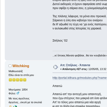
στερνό φευγιό από τη ζωή που σε ρυπαίνει
Δοτοί εκδορείς σ έχουν σφαγιάσει από νωρ
πριν σφίξει η σάρκα σου, η χιλιομαλαγμένη
Της πλάνης λάφυρα, τα μόνα σου προικιά.
Σάρκινο η ύλη σου κιβούρι του ονείρου
δε θ' αξιωθεί τη τύχη να ‘χει ενός παπύρου
ν αυλακωθεί στης Ιστορίας τη χαρακιά.
Σπήλιος ‘02
...κι΄όποιος θάνατο φοβάται , θα τον κουβαλάει 
Απ: Σπήλιος - Άπαντα
Witchking
«
Απάντηση #27 στις:
12/05/05, 13:32
Μαθουσαλίξ
Εδώ είναι το σπίτι μου
http://portal.kithara.gr/modules.php?nam
Απαιτώ
Μηνύματα: 1854
Φύλο:
Απαιτώ απ' την αντοχή μου απαντοχή,
που έχω στόχους πιο μακριά απ όσο φτάν
Με τους αγγέλους
Απ' το τέλος μου απαιτώ μια νέα αρχή
άγγελος...σκυλί με τα σκυλιά
κι απ τη δόξα ένα στεφάνι παραπάνω.