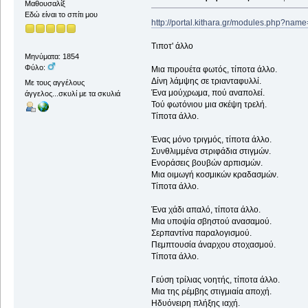
Μαθουσαλίξ
Εδώ είναι το σπίτι μου
http://portal.kithara.gr/modules.php?nam
Τιποτ' άλλο
Μηνύματα: 1854
Φύλο:
Μια πιρουέτα φωτός, τίποτα άλλο.
Δίνη λάμψης σε τριανταφυλλί.
Με τους αγγέλους
Ένα μούχρωμα, πού αναπολεί.
άγγελος...σκυλί με τα σκυλιά
Τού φωτόνιου μια σκέψη τρελή.
Τίποτα άλλο.
Ένας μόνο τριγμός, τίποτα άλλο.
Συνθλιμμένα στριφάδια στιγμών.
Ενοράσεις βουβών αρπισμών.
Μια οιμωγή κοσμικών κραδασμών.
Τίποτα άλλο.
Ένα χάδι απαλό, τίποτα άλλο.
Μια υποψία σβηστού ανασαμού.
Σερπαντίνα παραλογισμού.
Πεμπτουσία άναρχου στοχασμού.
Τίποτα άλλο.
Γεύση τρίλιας νοητής, τίποτα άλλο.
Μια της ρέμβης στιγμιαία αποχή.
Ηδυόνειρη πλήξης ιαχή.