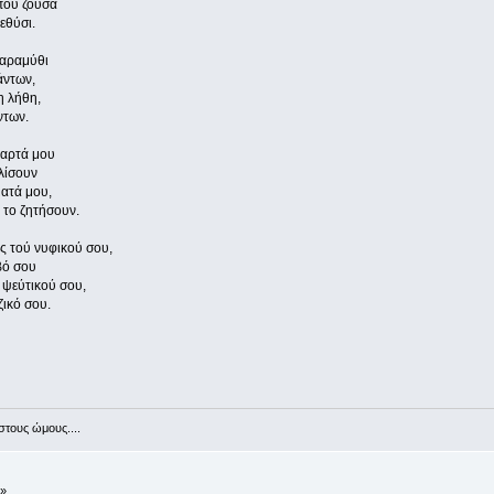
πού ζούσα
εθύσι.
παραμύθι
άντων,
η λήθη,
ντων.
θαρτά μου
λίσουν
ατά μου,
 το ζητήσουν.
ς τού νυφικού σου,
βό σου
ύ ψεύτικού σου,
ζικό σου.
στους ώμους....
 »