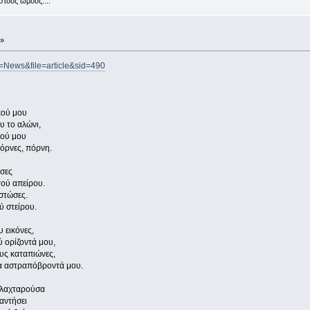
στους ώμους....
 »
e=News&file=article&sid=490
κού μου
υ το αλώνι,
κού μου
πόρνες, πόρνη.
όσες
τού απείρου.
ιστώσες.
 στείρου.
 εικόνες,
 ορίζοντά μου,
υς καταπιώνες,
α αστραπόβροντά μου.
ο λαχταρούσα
αντήσει