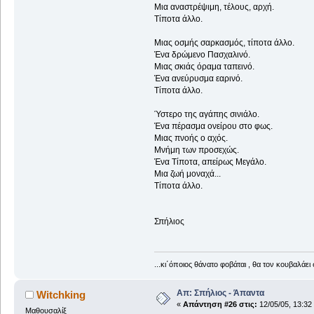
Μια αναστρέψιμη, τέλους, αρχή.
Τίποτα άλλο.
Μιας οσμής σαρκασμός, τίποτα άλλο.
Ένα δρώμενο Πασχαλινό.
Μιας σκιάς όραμα ταπεινό.
Ένα ανεύρυσμα εαρινό.
Τίποτα άλλο.
Ύστερο της αγάπης σινιάλο.
Ένα πέρασμα ονείρου στο φως.
Μιας πνοής ο αχός.
Μνήμη των προσεχώς.
Ένα Τίποτα, απείρως Μεγάλο.
Μια ζωή μοναχά...
Τίποτα άλλο.
Σπήλιος
...κι΄όποιος θάνατο φοβάται , θα τον κουβαλάει 
Απ: Σπήλιος - Άπαντα
Witchking
«
Απάντηση #26 στις:
12/05/05, 13:32
Μαθουσαλίξ