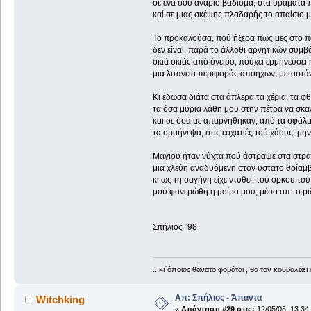
σε ένα σου ανάριο βάδισμα, στα οράματα 
καί σε μιας σκέψης πλαδαρής το απαίσιο μ
Το προκαλούσα, πού ήξερα πως μες στο 
δεν είναι, παρά το άλλοθι αρνητικών συμβ
σκιά σκιάς από όνειρο, πούχει ερμηνεύσει 
μια λιτανεία περιφοράς απόηχων, μεταστά
Κι έδωσα διάτα στα άπλερα τα χέρια, τα φ
τα όσα μύρια λάθη μου στην πέτρα να σκα
και σε όσα με απαρνήθηκαν, από τα σφάλμ
τα ορμήνεψα, στις εσχατιές τού χάους, μην
Μαγιού ήταν νύχτα πού άστραψε στα στρα
μια χλεύη αναδυόμενη στον ύστατο θρίαμ
κι ως τη σαγήνη είχε ντυθεί, τού όρκου το
μού φανερώθη η μοίρα μου, μέσα απ το ρι
Σπήλιος ¨98
...κι΄όποιος θάνατο φοβάται , θα τον κουβαλάει 
Απ: Σπήλιος - Άπαντα
Witchking
«
Απάντηση #29 στις:
12/05/05, 13:34