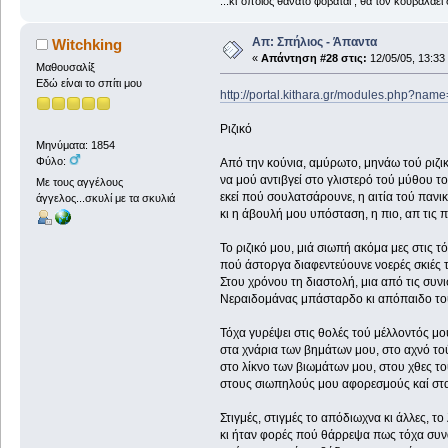
...κι΄όποιος θάνατο φοβάται , θα τον κουβαλάει 
Απ: Σπήλιος - Άπαντα
Witchking
«
Απάντηση #28 στις:
12/05/05, 13:33
Μαθουσαλίξ
Εδώ είναι το σπίτι μου
http://portal.kithara.gr/modules.php?nam
Ριζικό
Μηνύματα: 1854
Φύλο:
Από την κούνια, αμύρωτο, μηνάω τού ριζι
να μού αντιβγεί στο γλιστερό τού μύθου το
Με τους αγγέλους
εκεί πού σουλατσάρουνε, η αιτία τού πανι
άγγελος...σκυλί με τα σκυλιά
κι η άβουλή μου υπόσταση, η πιο, απ τις 
Το ριζικό μου, μιά σιωπή ακόμα μες στις τ
πού άστοργα διαφεντεύουνε νοερές σκιές 
Στου χρόνου τη διαστολή, μια από τις συν
Νεραιδομάνας μπάσταρδο κι απόπαιδο τού
Τόχα γυρέψει στις θολές τού μέλλοντός μου
στα χνάρια των βημάτων μου, στο αχνό τού
στο λίκνο των βιωμάτων μου, στου χθες το
στους σιωπηλούς μου αφορεσμούς καί στ
Στιγμές, στιγμές το απόδιωχνα κι άλλες, τ
κι ήταν φορές πού θάρρεψα πως τόχα συν