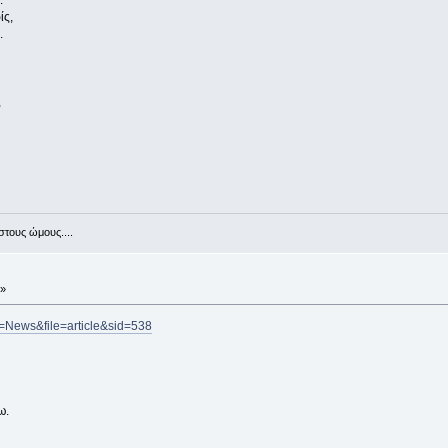
.
ίς,
.
,
στους ώμους....
 »
e=News&file=article&sid=538
ω.