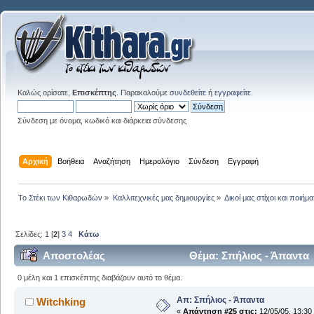
Καλώς ορίσατε,
Επισκέπτης
. Παρακαλούμε
συνδεθείτε
ή
εγγραφείτε
.
Σύνδεση με όνομα, κωδικό και διάρκεια σύνδεσης
Αρχική
Βοήθεια
Αναζήτηση
Ημερολόγιο
Σύνδεση
Εγγραφή
Το Στέκι των Κιθαρωδών
»
Καλλιτεχνικές μας δημιουργίες
»
Δικοί μας στίχοι και ποιήμα
Σελίδες:
1
[
2
]
3
4
Κάτω
Αποστολέας
Θέμα: Σπήλιος - Άπαντα
0 μέλη και 1 επισκέπτης διαβάζουν αυτό το θέμα.
Απ: Σπήλιος - Άπαντα
Witchking
«
Απάντηση #25 στις:
12/05/05, 13:30