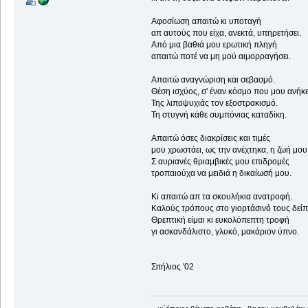
Αφοσίωση απαιτώ κι υποταγή
απ αυτούς που είχα, ανεκτά, υπηρετήσει.
Από μια βαθιά μου ερωτική πληγή
απαιτώ ποτέ να μη μού αιμορραγήσει.
Απαιτώ αναγνώριση και σεβασμό.
Θέση ισχύος, σ' έναν κόσμο που μου ανήκε
Της λιποψυχιάς τον εξοστρακισμό.
Τη στυγνή κάθε συμπόνιας καταδίκη.
Απαιτώ όσες διακρίσεις και τιμές
μου χρωστάει, ως την ανέχτηκα, η ζωή μου
Σ αυριανές θριαμβικές μου επιδρομές
τροπαιούχα να μειδιά η δικαίωσή μου.
Κι απαιτώ απ τα σκουλήκια ανατροφή.
Καλούς τρόπους στο γιορτάσινό τους δείπ
Θρεπτική είμαι κι ευκολόπεπτη τροφή
γι ασκανδάλιστο, γλυκό, μακάριον ύπνο.
Σπήλιος '02