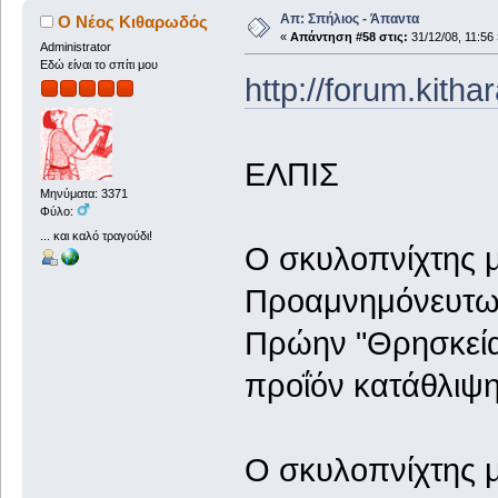
Απ: Σπήλιος - Άπαντα
Ο Νέος Κιθαρωδός
«
Απάντηση #58 στις:
31/12/08, 11:56 
Administrator
Εδώ είναι το σπίτι μου
http://forum.kith
ΕΛΠΙΣ
Μηνύματα: 3371
Φύλο:
... και καλό τραγούδι!
Ο σκυλοπνίχτης μ
Προαμνημόνευτων
Πρώην "Θρησκεία",
προΐόν κατάθλιψη
Ο σκυλοπνίχτης μ