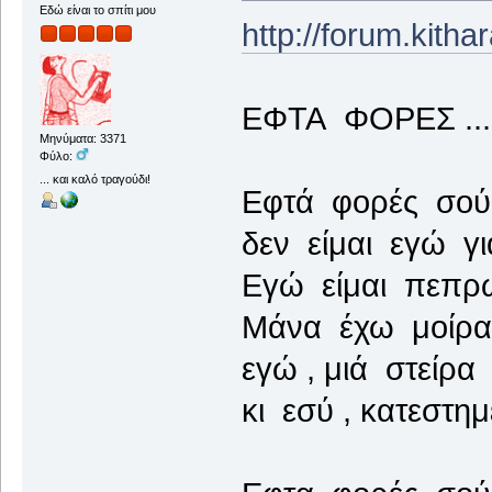
Εδώ είναι το σπίτι μου
http://forum.kith
ΕΦΤΑ ΦΟΡΕΣ ...
Μηνύματα: 3371
Φύλο:
... και καλό τραγούδι!
Εφτά φορές σού 
δεν είμαι εγώ γ
Εγώ είμαι πεπρω
Μάνα έχω μοίρα
εγώ , μιά στείρ
κι εσύ , κατεστημ