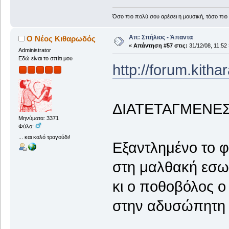
Όσο πιο πολύ σου αρέσει η μουσική, τόσο πιο 
Απ: Σπήλιος - Άπαντα
Ο Νέος Κιθαρωδός
«
Απάντηση #57 στις:
31/12/08, 11:52 
Administrator
Εδώ είναι το σπίτι μου
http://forum.kith
ΔΙΑΤΕΤΑΓΜΕΝΕ
Μηνύματα: 3371
Φύλο:
... και καλό τραγούδι!
Εξαντλημένο το φι
στη μαλθακή εσω
κι ο ποθοβόλος ο
στην αδυσώπητη α