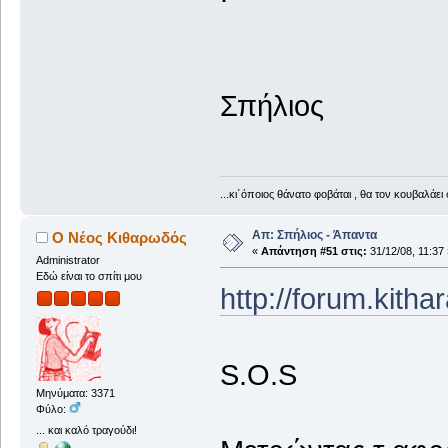
Σπήλιος
...κι΄όποιος θάνατο φοβάται , θα τον κουβαλάει 
Απ: Σπήλιος - Άπαντα
Ο Νέος Κιθαρωδός
«
Απάντηση #51 στις:
31/12/08, 11:37 
Administrator
Εδώ είναι το σπίτι μου
http://forum.kith
S.O.S
Μηνύματα: 3371
Φύλο:
... και καλό τραγούδι!