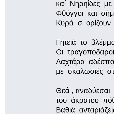
καί Νηρηίδες με
Φθόγγοι και σή
Κυρά σ ορίζουν 
Γητειά το βλέμμ
Οι τραγοπόδαροι
Λαχτάρα αδέσπο
με σκαλωσιές στ
Θεά , αναδύεσαι
τού άκρατου πόθ
Βαθιά ανταριάζει