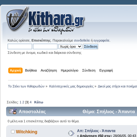
Καλώς ορίσατε,
Επισκέπτης
. Παρακαλούμε
συνδεθείτε
ή
εγγραφείτε
.
Σύνδεση με όνομα, κωδικό και διάρκεια σύνδεσης
Αρχική
Βοήθεια
Αναζήτηση
Ημερολόγιο
Σύνδεση
Εγγραφή
Το Στέκι των Κιθαρωδών
»
Καλλιτεχνικές μας δημιουργίες
»
Δικοί μας στίχοι και ποιήμα
Σελίδες:
1
2
[
3
]
4
Κάτω
Αποστολέας
Θέμα: Σπήλιος - Άπαντα
0 μέλη και 1 επισκέπτης διαβάζουν αυτό το θέμα.
Απ: Σπήλιος - Άπαντα
Witchking
«
Απάντηση #50 στις:
28/06/05, 00:43