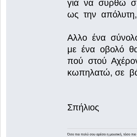
γιά να συρθώ σ
ως την απόλυτη,
Αλλο ένα σύνολ
με ένα οβολό θα
πού στού Αχέρον
κωπηλατώ, σε βά
Σπήλιος
Όσο πιο πολύ σου αρέσει η μουσική, τόσο πιο 