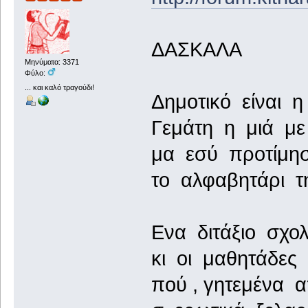
ΔΑΣΚΑΛΑ
Μηνύματα: 3371
Φύλο:
... και καλό τραγούδι!
Δημοτικό είναι η
Γεμάτη η μιά με 
μα εσύ προτίμησ
το αλφαβητάρι τ
Ενα διτάξιο σχο
κι οι μαθητάδες
πού , γητεμένα 