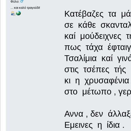
Φύλο:
... και καλό τραγούδι!
Κατέβαζες τα μά
σε κάθε σκαντα
καί μούδειχνες τ
πως τάχα έφταιγ
Τσαλίμια καί γινά
στις τσέπες τής
κι η χρυσαφένι
στο μέτωπο , γερ
Αννα , δεν άλλαξ
Εμεινες η ίδια .