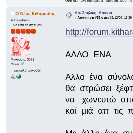
Όσο πιο πολύ σου αρέσει η μουσική, τόσο πιο 
Απ: Σπήλιος - Άπαντα
Ο Νέος Κιθαρωδός
«
Απάντηση #52 στις:
31/12/08, 11:39 
Administrator
Εδώ είναι το σπίτι μου
http://forum.kith
ΑΛΛΟ ΕΝΑ
Μηνύματα: 3371
Φύλο:
... και καλό τραγούδι!
Αλλο ένα σύνολ
θα στρώσει ξέφτι
να χωνευτώ από
καί μιά απ τις 