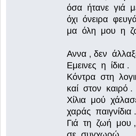
όσα ήτανε γιά μ
όχι όνειρα φευγά
μα όλη μου η ζ
Αννα , δεν άλλαξ
Εμεινες η ίδια .
Κόντρα στη λογι
καί στον καιρό .
Χίλια μού χάλασ
χαράς παιγνίδια 
Γιά τη ζωή μου ,
σε συγχωρώ .