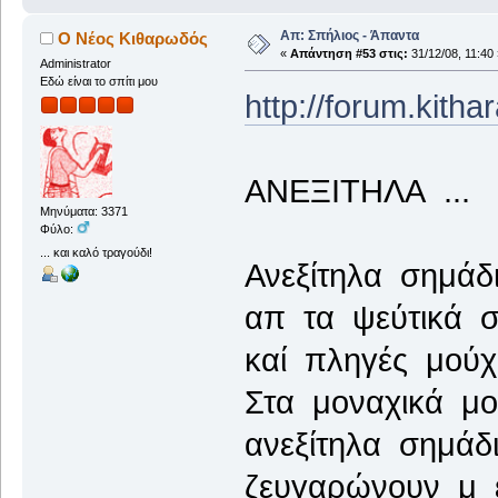
Απ: Σπήλιος - Άπαντα
Ο Νέος Κιθαρωδός
«
Απάντηση #53 στις:
31/12/08, 11:40 
Administrator
Εδώ είναι το σπίτι μου
http://forum.kith
ΑΝΕΞΙΤΗΛΑ ...
Μηνύματα: 3371
Φύλο:
... και καλό τραγούδι!
Ανεξίτηλα σημάδ
απ τα ψεύτικά σ
καί πληγές μούχε
Στα μοναχικά μο
ανεξίτηλα σημάδ
ζευγαρώνουν μ 