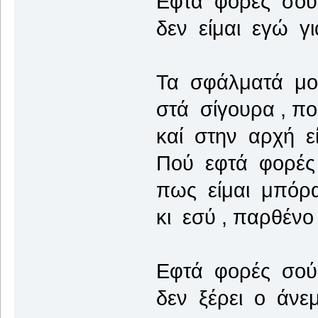
Εφτα φορές σού 
δεν είμαι εγώ γ
Τα σφάλματά μο
στά σίγουρα , π
καί στην αρχή εί
Πού εφτά φορές
πως είμαι μπόρ
κι εσύ , παρθένο
Εφτά φορές σού 
δεν ξέρει ο άνε