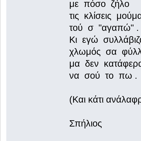
με πόσο ζήλο
τις κλίσεις μούμ
τού σ "αγαπώ" .
Κι εγώ συλλάβιζα
χλωμός σα φύλλ
μα δεν κατάφερ
να σού το πω .
(Και κάτι ανάλαφρ
Σπήλιος