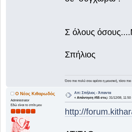
Σ όλους όσους...
Σπήλιος
Όσο πιο πολύ σου αρέσει η μουσική, τόσο πιο 
Απ: Σπήλιος - Άπαντα
Ο Νέος Κιθαρωδός
«
Απάντηση #55 στις:
31/12/08, 11:50 
Administrator
Εδώ είναι το σπίτι μου
http://forum.kith