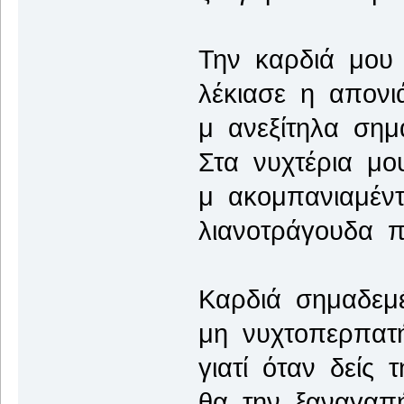
Την καρδιά μου
λέκιασε η απονι
μ ανεξίτηλα σημά
Στα νυχτέρια μο
μ ακομπανιαμέντ
λιανοτράγουδα π
Καρδιά σημαδεμ
μη νυχτοπερπατή
γιατί όταν δείς 
θα την ξαναγαπή