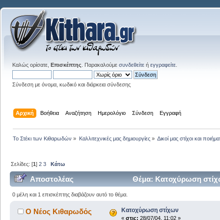
Καλώς ορίσατε,
Επισκέπτης
. Παρακαλούμε
συνδεθείτε
ή
εγγραφείτε
.
Σύνδεση με όνομα, κωδικό και διάρκεια σύνδεσης
Αρχική
Βοήθεια
Αναζήτηση
Ημερολόγιο
Σύνδεση
Εγγραφή
Το Στέκι των Κιθαρωδών
»
Καλλιτεχνικές μας δημιουργίες
»
Δικοί μας στίχοι και ποιήμα
Σελίδες: [
1
]
2
3
Κάτω
Αποστολέας
Θέμα: Κατοχύρωση στίχω
0 μέλη και 1 επισκέπτης διαβάζουν αυτό το θέμα.
Κατοχύρωση στίχων
Ο Νέος Κιθαρωδός
«
στις:
28/07/04, 11:02 »