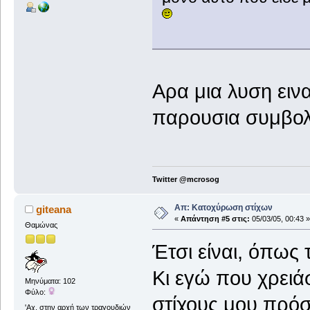
Αρα μια λυση ειν
παρουσια συμβολ
Twitter @mcrosog
Απ: Κατοχύρωση στίχων
giteana
«
Απάντηση #5 στις:
05/03/05, 00:43 »
Θαμώνας
Έτσι είναι, όπως 
Κι εγώ που χρει
Μηνύματα: 102
Φύλο:
στίχους μου πρό
'Αχ, στην αρχή των τραγουδιών