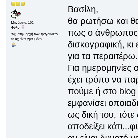
Βασίλη,
θα ρωτήσω και θ
Μηνύματα: 102
Φύλο:
πως ο άνθρωπος 
'Αχ, στην αρχή των τραγουδιών
το αχ είναι γραμμένο
δισκογραφική, κι
για τα περαιτέρω.
Για ημερομηνίες 
έχει τρόπο να πα
πούμε ή στο blog
εμφανίσει οποιαδ
ως δική του, τότε
αποδείξει κάτι...φ