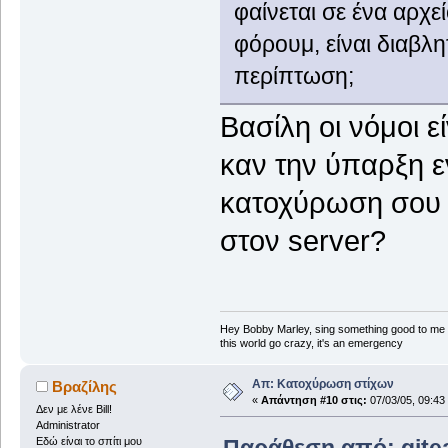
φαίνεται σε ένα αρχε
φόρουμ, είναι διαβλη
περίπτωση;
Βασίλη οι νόμοι 
καν την ύπαρξη ε
κατοχύρωση σου 
στον server?
Hey Bobby Marley, sing something good to me
this world go crazy, it's an emergency
Απ: Κατοχύρωση στίχων
Βραζίλης
«
Απάντηση #10 στις:
07/03/05, 09:43
Δεν με λένε Bill!
Administrator
Εδώ είναι το σπίτι μου