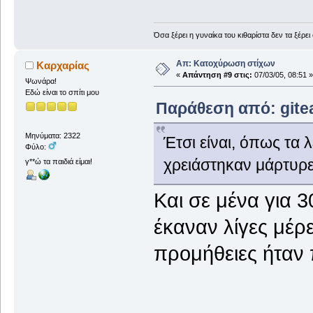
Όσα ξέρει η γυναίκα του κιθαρίστα δεν τα ξέρει
Απ: Κατοχύρωση στίχων
Καρχαρίας
«
Απάντηση #9 στις:
07/03/05, 08:51 »
Ψωνάρα!
Εδώ είναι το σπίτι μου
Παράθεση από: gitea
Μηνύματα: 2322
Έτσι είναι, όπως τα 
Φύλο:
χρειάστηκαν μάρτυρε
γ**ώ τα παιδιά είμαι!
Και σε μένα για 
έκαναν λίγες μέρ
προμήθειες ήταν 