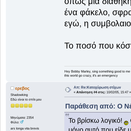
όπως μια διαθήκ
ένα φάκελο, σφρα
εγώ, η συμβολαιο
Το ποσό που κόστ
Hey Bobby Marley, sing something good to me
this world go crazy, it's an emergency
Απ: Re:Κατοχύρωση στίχων
ερεβος
«
Απάντηση #4 στις:
10/02/05, 15:47 »
Shadowking
Εδώ είναι το σπίτι μου
Παράθεση από: Ο Νέο
Μηνύματα: 2354
Το βρίσκω λογικό!
Φύλο:
μόνο αυτό που είδε με
ars longa vita brevis