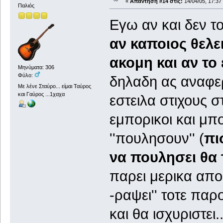
«
Απάντηση #14 στις:
14/04/05, 17:37
Παλιός
Εγω αν και δεν τ
αν καποιος θελει
ακομη και αν το
Μηνύματα: 306
Φύλο:
δηλαδη ας αναφε
Με λένε Σταύρο... είμαι Ταύρος
και Γαύρος ...1χαχα
εστειλα στιχους στ
εμπορικοι και μπ
''πουλησουν'' (
πι
να πουλησει θα 
παρει μερικα απο τ
-ραψει'' τοτε παρ
και θα ισχυριστει.