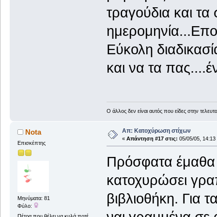
τραγούδια και τα 
ημερομηνία...Επ
Εύκολη διαδικασί
και να τα πας....έ
Ο άλλος δεν είναι αυτός που είδες στην τελευτα
Απ: Κατοχύρωση στίχων
Nota
«
Απάντηση #17 στις:
05/05/05, 14:13
Επισκέπτης
Πρόσφατα έμαθα α
κατοχυρώσει γραπ
βιβλιοθήκη. Για τ
Μηνύματα: 81
Φύλο:
ναι γραμμένα σε 
Πέτρα που θέλει να κυλά ποτέ