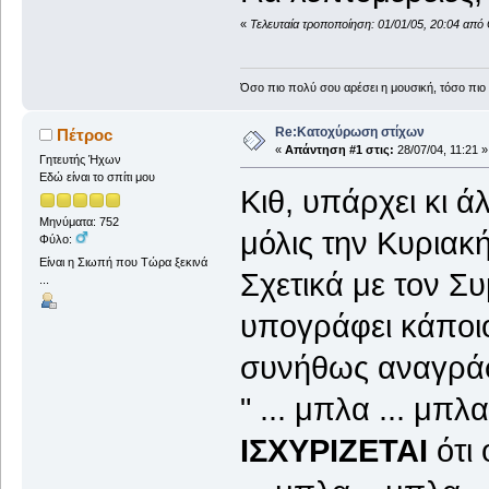
«
Τελευταία τροποποίηση: 01/01/05, 20:04 απ
Όσο πιο πολύ σου αρέσει η μουσική, τόσο πιο 
Re:Κατοχύρωση στίχων
Πέτροc
«
Απάντηση #1 στις:
28/07/04, 11:21 »
Γητευτής Ήχων
Εδώ είναι το σπίτι μου
Κιθ, υπάρχει κι 
Μηνύματα: 752
μόλις την Κυριακή
Φύλο:
Είναι η Σιωπή που Τώρα ξεκινά
Σχετικά με τον Σ
...
υπογράφει κάποιο
συνήθως αναγράφ
" ... μπλα ... μπλ
ΙΣΧΥΡΙΖΕΤΑΙ
ότι 