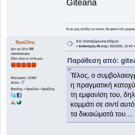
Giteana
Κι αν μας αντέξει το σκοινί, θα φανεί στο χειροκ
Απ: Κατοχύρωση στίχων
Βραζίλης
«
Απάντηση #6 στις:
05/03/05, 16:44 »
Δεν με λένε Bill!
Administrator
Παράθεση από: gitea
Εδώ είναι το σπίτι μου
Τέλος, ο συμβολαιογ
Μηνύματα: 10360
Φύλο:
η πραγματική κατοχύ
Βασίλης + Βραζιλία = Βραζίλης
τη εμφανίση του, δη
κομμάτι σε σιντί αυτ
τα δικαιώματά του....