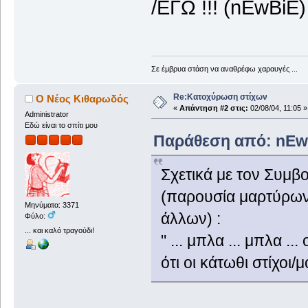
/ΕΓΩ !!! (nEwBiE
Σε έμβρυα στάση να αναθρέφω χαραυγές ...
Re:Κατοχύρωση στίχων
Ο Νέος Κιθαρωδός
«
Απάντηση #2 στις:
02/08/04, 11:05 »
Administrator
Εδώ είναι το σπίτι μου
Παράθεση από: nEwBi
Σχετικά με τον Συμβ
(παρουσία μαρτύρων 
Μηνύματα: 3371
άλλων) :
Φύλο:
... και καλό τραγούδι!
" ... μπλα ... μπλα ..
ότι οι κάτωθι στίχοι/μ