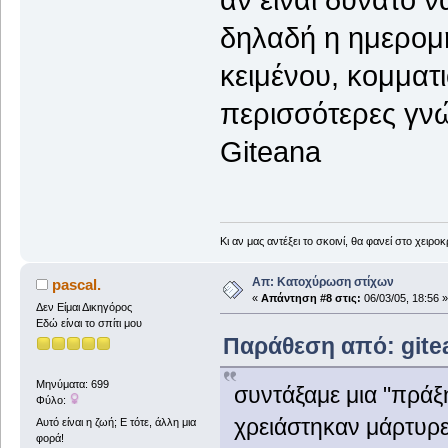
αν είναι δυνατό να
δηλαδή η ημερομ
κειμένου, κομματι
περισσότερες γνώ
Giteana
Κι αν μας αντέξει το σκοινί, θα φανεί στο χειροκ
Απ: Κατοχύρωση στίχων
pascal.
«
Απάντηση #8 στις:
06/03/05, 18:56 »
Δεν Είμαι Δικηγόρος
Εδώ είναι το σπίτι μου
Παράθεση από: gitea
Μηνύματα: 699
συντάξαμε μια "πράξ
Φύλο:
χρειάστηκαν μάρτυρ
Αυτό είναι η ζωή; Ε τότε, άλλη μια
φορά!