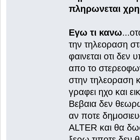
πληρωνεται χρημ
Εγω τι κανω
...ο
την τηλεοραση στ
φαινεται οτι δεν υ
απο το στερεοφω
στην τηλεοραση κ
γραφει ηχο και εικ
Βεβαια δεν θεωρω 
αν ποτε δημοσιευ
ALTER και θα δωσω
ξερω τιποτε δεν 