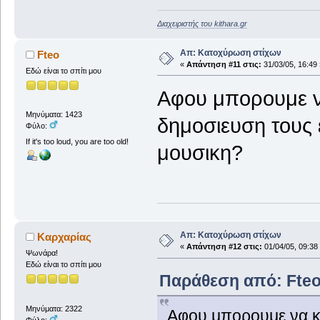
Διαχειριστής του kithara.gr
Απ: Κατοχύρωση στίχων
Fteo
«
Απάντηση #11 στις:
31/03/05, 16:49 
Εδώ είναι το σπίτι μου
Αφου μπορουμε ν
Μηνύματα: 1423
δημοσιευση τους εδ
Φύλο:
If it's too loud, you are too old!
μουσικη?
Απ: Κατοχύρωση στίχων
Καρχαρίας
«
Απάντηση #12 στις:
01/04/05, 09:38
Ψωνάρα!
Εδώ είναι το σπίτι μου
Παράθεση από: Fteo 
Μηνύματα: 2322
Αφου μπορουμε να κ
Φύλο: