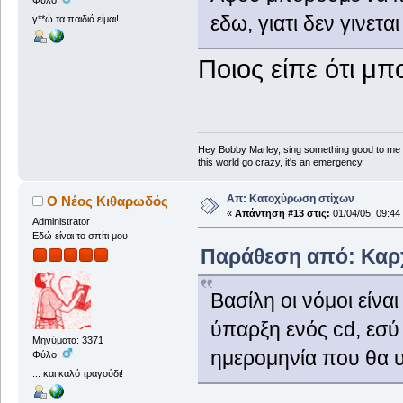
εδω, γιατι δεν γινεται
γ**ώ τα παιδιά είμαι!
Ποιος είπε ότι μπ
Hey Bobby Marley, sing something good to me
this world go crazy, it's an emergency
Απ: Κατοχύρωση στίχων
Ο Νέος Κιθαρωδός
«
Απάντηση #13 στις:
01/04/05, 09:44
Administrator
Εδώ είναι το σπίτι μου
Παράθεση από: Καρχα
Βασίλη οι νόμοι είν
ύπαρξη ενός cd, εσύ
Μηνύματα: 3371
ημερομηνία που θα υ
Φύλο:
... και καλό τραγούδι!