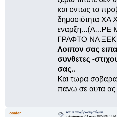
και οντως το προ
δημοσιότητα ΧΑ ΧΑ
εναρξη...(Α...
ΓΡΑΦΤΟ ΝΑ ΞΕΚ
Λοιπον σας ειπα
συνθετες -στιχο
σας..
Και τωρα σοβαρα..
πανω σε αυτα ας τ
Απ: Κατοχύρωση στίχων
osafer
«
Απάντηση #15 στις:
25/04/05, 14:03