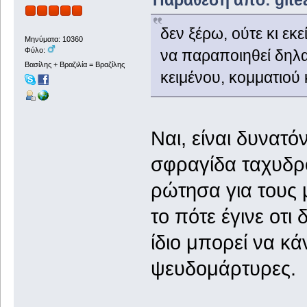
Παράθεση από: gitea
δεν ξέρω, ούτε κι εκεί
Μηνύματα: 10360
Φύλο:
να παραποιηθεί δηλ
Βασίλης + Βραζιλία = Βραζίλης
κειμένου, κομματιού κ
Ναι, είναι δυνατ
σφραγίδα ταχυδρο
ρώτησα για τους 
το πότε έγινε οτι
ίδιο μπορεί να κά
ψευδομάρτυρες.