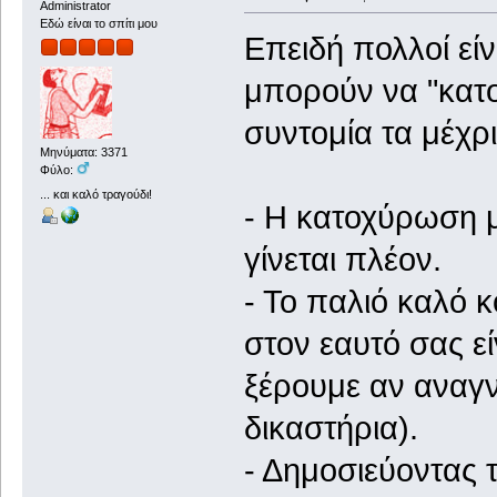
Administrator
Εδώ είναι το σπίτι μου
Επειδή πολλοί εί
μπορούν να "κατο
συντομία τα μέχρ
Μηνύματα: 3371
Φύλο:
... και καλό τραγούδι!
- Η κατοχύρωση μ
γίνεται πλέον.
- Το παλιό καλό 
στον εαυτό σας ε
ξέρουμε αν αναγν
δικαστήρια).
- Δημοσιεύοντας 