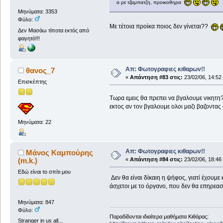
α ρε τζαμπατζη, προικοθηρα
Μηνύματα: 3353
Φύλο:
Με τέτοια προίκα ποιος δεν γίνεται??
Δεν Μασάω τίποτα εκτός από
φαγητό!!!
Απ: Φωτογραφιες κιθαρων!!
θανος_7
«
Απάντηση #83 στις:
23/02/06, 14:52
Επισκέπτης
Τωρα εμεις θα πρεπει να βγαλουμε νικητη
εκτος αν τον βγαλουμε ολοι μαζι βαζοντας 
Μηνύματα: 22
Απ: Φωτογραφιες κιθαρων!!
Μάνος Καμπούρης
(m.k.)
«
Απάντηση #84 στις:
23/02/06, 18:46
Εδώ είναι το σπίτι μου
Δεν θα είναι δίκαιη η ψήφος, γιατί έχουμε
άσχετοι με το όργανο, που δεν θα επηρεασ
Μηνύματα: 847
Φύλο:
Παραδίδονται ιδιαίτερα μαθήματα Κιθάρας:
Stranger in us all...