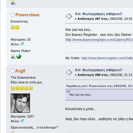
Απ: Φωτογραφιες κιθαρων!!
Powerslave
«
Απάντηση #87 στις:
28/02/06, 19:34
Επισκέπτης
Ναι 'μαι και εγώ...
Στο Ibanez Register... εκει που λέει Owner 
http://www.ibanezregister.com/Gallery/RG
Μηνύματα: 20
Φύλο:
Ibanez Rulez!
My Guitar:
http://www.ibanezregister.com/Gall
Απ: Φωτογραφιες κιθαρων!!
Arg0
«
Απάντηση #88 στις:
28/02/06, 21:13
The Downstroker
Εδώ είναι το σπίτι μου
Παράθεση από: Powerslave στις 28/02/06, 19:
Ναι 'μαι και εγώ...
Κουκλιτσα η μπλε...
Μηνύματα: 3257
Ααα, δεν παει αλλο... καθηστε να 'ρθει η δικ
Φύλο:
Είμαι συναυλιάς... τι να κάνουμε?