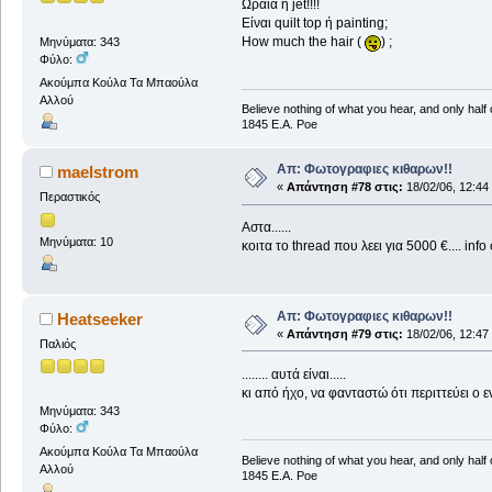
Ωραία η jet!!!!
Είναι quilt top ή painting;
How much the hair (
) ;
Μηνύματα: 343
Φύλο:
Ακούμπα Κούλα Τα Μπαούλα
Αλλού
Believe nothing of what you hear, and only half
1845 E.A. Poe
Απ: Φωτογραφιες κιθαρων!!
maelstrom
«
Απάντηση #78 στις:
18/02/06, 12:44
Περαστικός
Αστα......
Μηνύματα: 10
κοιτα το thread που λεει για 5000 €.... info
Απ: Φωτογραφιες κιθαρων!!
Heatseeker
«
Απάντηση #79 στις:
18/02/06, 12:47
Παλιός
........ αυτά είναι.....
κι από ήχο, να φανταστώ ότι περιττεύει ο ε
Μηνύματα: 343
Φύλο:
Ακούμπα Κούλα Τα Μπαούλα
Believe nothing of what you hear, and only half
Αλλού
1845 E.A. Poe