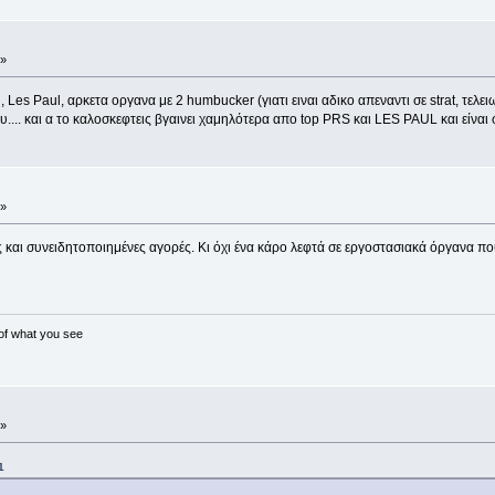
 »
, Les Paul, αρκετα οργανα με 2 humbucker (γιατι ειναι αδικο απεναντι σε strat, τελει
... και α το καλοσκεφτεις βγαινει χαμηλότερα απο top PRS και LES PAUL και είναι φτι
 »
και συνειδητοποιημένες αγορές. Κι όχι ένα κάρο λεφτά σε εργοστασιακά όργανα που
 of what you see
 »
1