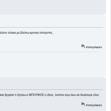
λον τελικα με βλεπω κριτικη επιτροπη...
Καταγράφηκε
ς και ξεχασα τι ζηταω.ο ΜΠΟΥΦΟΣ ο ιδιος. λοιπον εγω λεω να δωσουμε ολοι
Καταγράφηκε