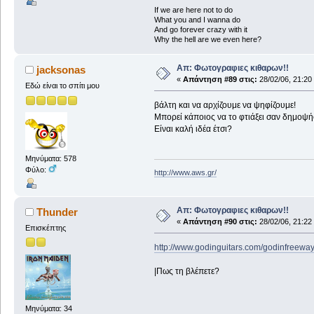
If we are here not to do
What you and I wanna do
And go forever crazy with it
Why the hell are we even here?
Απ: Φωτογραφιες κιθαρων!!
jacksonas
«
Απάντηση #89 στις:
28/02/06, 21:20
Εδώ είναι το σπίτι μου
βάλτη και να αρχίζουμε να ψηφίζουμε!
Μπορεί κάποιος να το φτιάξει σαν δημοψ
Είναι καλή ιδέα έτσι?
Μηνύματα: 578
Φύλο:
http://www.aws.gr/
Απ: Φωτογραφιες κιθαρων!!
Thunder
«
Απάντηση #90 στις:
28/02/06, 21:22
Επισκέπτης
http://www.godinguitars.com/godinfreeway
|Πως τη βλέπετε?
Μηνύματα: 34