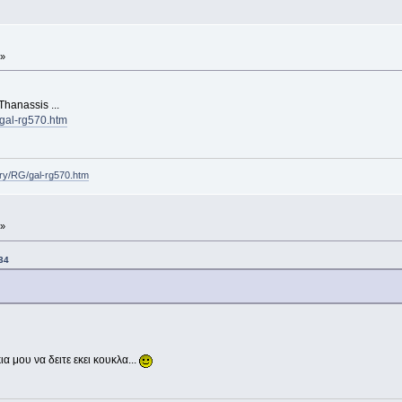
 »
Thanassis ...
/gal-rg570.htm
ery/RG/gal-rg570.htm
 »
34
ια μου να δειτε εκει κουκλα...