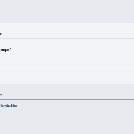
 »
ήφισμα?
 »
floydp.htm