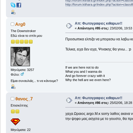
http://forum.kithara.gr/index.php?action=class
http://forum.kithara.gr/index.php?action=class
Απ: Φωτογραφιες κιθαρων!!
Arg0
«
Απάντηση #85 στις:
23/02/06, 19:53
The Downstroker
Εδώ είναι το σπίτι μου
Προσωπικα ελπιζα να μπορεσω να λαβω κι ε
Τελικα, ειχα δεν ειχα, Ψινακης θα γινω... :p
If we are here not to do
Μηνύματα: 3257
What you and I wanna do
Φύλο:
And go forever crazy with it
Why the hell are we even here?
Είμαι συναυλιάς... τι να κάνουμε?
Απ: Φωτογραφιες κιθαρων!!
θανος_7
«
Απάντηση #86 στις:
25/02/06, 18:28
Επισκέπτης
χαχα.Ωραιος argo.Μ.κ sorry λαθος εκανα ν
την ψηφο μας.ασχετα με το γουστο, θα προ
Μηνύματα: 22