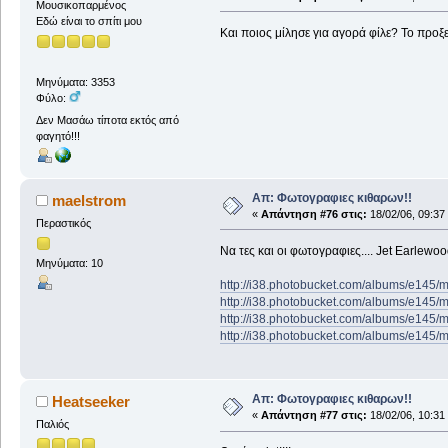
Μουσικοπαρμένος
Εδώ είναι το σπίτι μου
Και ποιος μίλησε για αγορά φίλε? Το προ
Μηνύματα: 3353
Φύλο:
Δεν Μασάω τίποτα εκτός από
φαγητό!!!
Απ: Φωτογραφιες κιθαρων!!
maelstrom
«
Απάντηση #76 στις:
18/02/06, 09:37
Περαστικός
Να τες και οι φωτογραφιες.... Jet Earlewoo
Μηνύματα: 10
http://i38.photobucket.com/albums/e145/
http://i38.photobucket.com/albums/e145/
http://i38.photobucket.com/albums/e145/
http://i38.photobucket.com/albums/e145/
Απ: Φωτογραφιες κιθαρων!!
Heatseeker
«
Απάντηση #77 στις:
18/02/06, 10:31
Παλιός