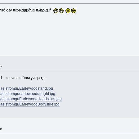
ξενιό δεν περιλαμβάνει πληρωμή
 »
d... και να ακούσω γνώμες....
maelstromgr/Earlewoodstand.jpg
maelstromgr/earlewoodupright.jpg
maelstromgr/EarlewoodHeadstock.jpg
maelstromgr/EarlewoodBodyside.jpg
 »