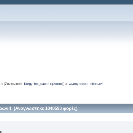
οι
(Συντονιστές:
Korgy
,
hot_sauce (φλουτσ)
) »
Φωτογραφιες  κιθαρων!!
ρων!! (Αναγνώστηκε 1848593 φορές)
 »