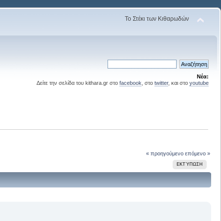
Το Στέκι των Κιθαρωδών
Νέα:
Δείτε την σελίδα του kithara.gr στο
facebook
, στο
twitter
, και στο
youtube
« προηγούμενο
επόμενο »
ΕΚΤΎΠΩΣΗ