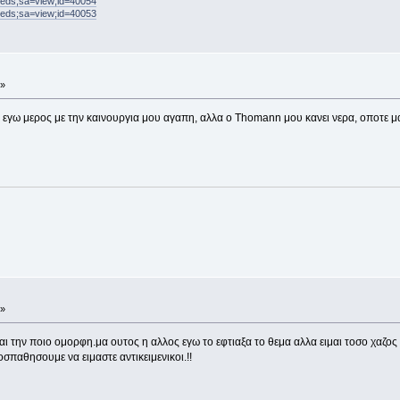
ifieds;sa=view;id=40054
ifieds;sa=view;id=40053
 »
γω μερος με την καινουργια μου αγαπη, αλλα ο Thomann μου κανει νερα, οποτε μαλ
 »
αι την ποιο ομορφη.μα ουτος η αλλος εγω το εφτιαξα το θεμα αλλα ειμαι τοσο χαζο
σπαθησουμε να ειμαστε αντικειμενικοι.!!