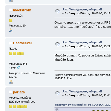
Απ: Φωτογραφιες κιθαρων!!
maelstrom
«
Απάντηση #80 στις:
18/02/06, 13:12
Περαστικός
Οπως το ειπες... την εχω συγκρινει με PRS 
Μηνύματα: 10
επίπεδο, πολυ πιο "πλούσιος" ήχος παντου.
Απ: Φωτογραφιες κιθαρων!!
Heatseeker
«
Απάντηση #81 στις:
18/02/06, 13:29
Παλιός
Μπράβο ρε man. Χαίρομαι να βλέπω καλές 
Μπράβο ξανά.
Μηνύματα: 343
Φύλο:
Ακούμπα Κούλα Τα Μπαούλα
Believe nothing of what you hear, and only half
Αλλού
1845 E.A. Poe
Απ: Φωτογραφιες κιθαρων!!
parlats
«
Απάντηση #82 στις:
18/02/06, 22:44
Μουσικοπαρμένος
Εδώ είναι το σπίτι μου
Παράθεση από: Μαρμελακι στις 14/02/06, 20:2