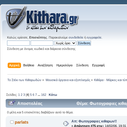
Καλώς ορίσατε,
Επισκέπτης
. Παρακαλούμε
συνδεθείτε
ή
εγγραφείτε
.
Σύνδεση με όνομα, κωδικό και διάρκεια σύνδεσης
Αρχική
Βοήθεια
Αναζήτηση
Ημερολόγιο
Σύνδεση
Εγγραφή
Το Στέκι των Κιθαρωδών
»
Μουσικά όργανα και εξοπλισμός
»
Κιθάρα - Μάρκες και τύπ
Σελίδες:
1
2
3
[
4
]
5
6
7
...
162
Κάτω
Αποστολέας
Θέμα: Φωτογραφιες κιθα
0 μέλη και 5 επισκέπτες διαβάζουν αυτό το θέμα.
Απ: Φωτογραφιες κιθαρων!!
parlats
«
Απάντηση #75 στις:
14/02/06, 19:31