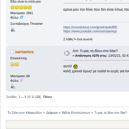
Εδώ είναι το σπίτι μου
εμενα μου την δίνει που δεν είναι όπως πα
Μηνύματα: 2661
Φύλο:
Συνταξιούχος Thrasher
https://soundcloud.com/greekdude888
https://www.youtube.com/user/panixgr
2 λάθη != ένα σωστό
Απ: Τι μας τη δίνει στο Site?
xartaetos
«
Απάντηση #276 στις:
13/01/21, 02:4
Επισκέπτης
αυτό!
καλή χρονιά όμως! με υγεία! κι ευχές για 
Μηνύματα: 68
Φύλο:
Σελίδες:
1
...
9
10
11
[
12
]
Πάνω
Το Στέκι των Κιθαρωδών
»
Διάφορα
»
Βιβλίο Εντυπώσεων
»
Τι μας τη δίνει στο Site?