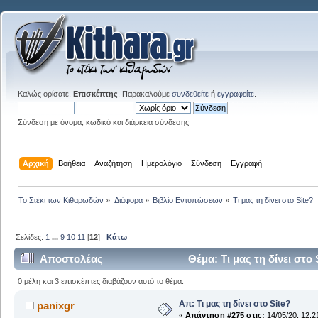
Καλώς ορίσατε,
Επισκέπτης
. Παρακαλούμε
συνδεθείτε
ή
εγγραφείτε
.
Σύνδεση με όνομα, κωδικό και διάρκεια σύνδεσης
Αρχική
Βοήθεια
Αναζήτηση
Ημερολόγιο
Σύνδεση
Εγγραφή
Το Στέκι των Κιθαρωδών
»
Διάφορα
»
Βιβλίο Εντυπώσεων
»
Τι μας τη δίνει στο Site?
Σελίδες:
1
...
9
10
11
[
12
]
Κάτω
Αποστολέας
Θέμα: Τι μας τη δίνει στο
0 μέλη και 3 επισκέπτες διαβάζουν αυτό το θέμα.
Απ: Τι μας τη δίνει στο Site?
panixgr
«
Απάντηση #275 στις:
14/05/20, 12:2