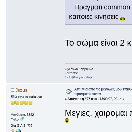
Πραγματι common cun
καποιες κινησεις
Το σώμα είναι 2 κ
Όχι άλλο Κάρβουνο.
Torrents:
19 Βιβλία για Κιθάρα
Απ: Μια απο τις μεγαλες μου επιθυ
Jezus
πραγματικοτητα
Εδώ είναι το σπίτι μου
«
Απάντηση #27 στις:
18/09/07, 00:14 »
Μεγιες, χαιρομαι
Μηνύματα: 3522
Φύλο:
Got G.A.S. ???