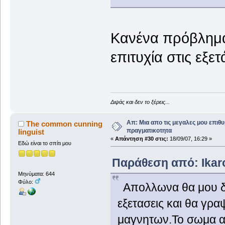
Κανένα πρόβλημα.
επιτυχία στις εξετ
Διψάς και δεν το ξέρεις...
Απ: Μια απο τις μεγαλες μου επιθυ
The common cunning
πραγματικοτητα
linguist
«
Απάντηση #30 στις:
18/09/07, 16:29 »
Εδώ είναι το σπίτι μου
Παράθεση από: Ikaro
Μηνύματα: 644
Φύλο:
Απολλωνα θα μου δωσ
εξετασεις και θα γρα
μαγνητων.Το σωμα αν