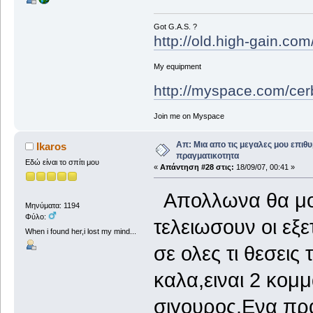
Got G.A.S. ?
http://old.high-gain.co
My equipment
http://myspace.com/cer
Join me on Myspace
Απ: Μια απο τις μεγαλες μου επιθυ
Ikaros
πραγματικοτητα
Εδώ είναι το σπίτι μου
«
Απάντηση #28 στις:
18/09/07, 00:41 »
Απολλωνα θα μου
Μηνύματα: 1194
Φύλο:
τελειωσουν οι εξ
When i found her,i lost my mind...
σε ολες τι θεσει
καλα,ειναι 2 κομμ
σιγουρος.Ενα πρ