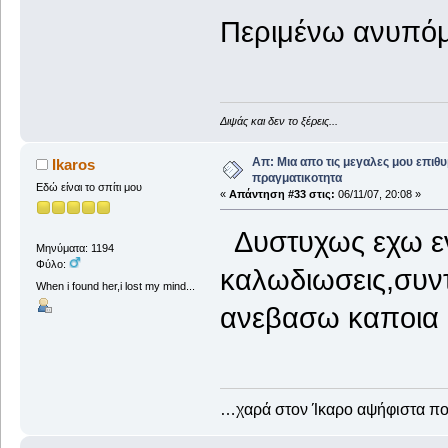
Περιμένω ανυπόμ
Διψάς και δεν το ξέρεις...
Απ: Μια απο τις μεγαλες μου επιθυ
Ikaros
πραγματικοτητα
Εδώ είναι το σπίτι μου
«
Απάντηση #33 στις:
06/11/07, 20:08 »
Δυστυχως εχω εν
Μηνύματα: 1194
Φύλο:
καλωδιωσεις,συν
When i found her,i lost my mind...
ανεβασω καποια 
…χαρά στον Ίκαρο αψήφιστα 