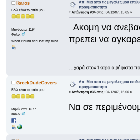
Απ: Μια απο τις μεγαλες μου επιθυ
Ikaros
πραγματικοτητα
Εδώ είναι το σπίτι μου
«
Απάντηση #34 στις:
04/12/07, 15:05 »
Ακομη να ανεβα
Μηνύματα: 1194
Φύλο:
πρεπει να αγκαρ
When i found her,i lost my mind...
…χαρά στον Ίκαρο αψήφιστα 
Απ: Μια απο τις μεγαλες μου επιθυ
GreekDudeCovers
πραγματικοτητα
Εδώ είναι το σπίτι μου
«
Απάντηση #35 στις:
04/12/07, 15:06 »
Να σε περιμένουμ
Μηνύματα: 1677
Φύλο: