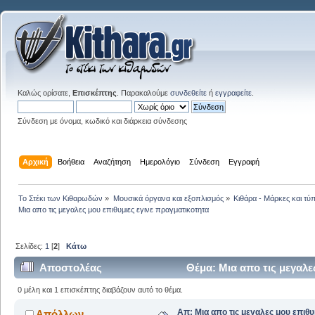
Καλώς ορίσατε,
Επισκέπτης
. Παρακαλούμε
συνδεθείτε
ή
εγγραφείτε
.
Σύνδεση με όνομα, κωδικό και διάρκεια σύνδεσης
Αρχική
Βοήθεια
Αναζήτηση
Ημερολόγιο
Σύνδεση
Εγγραφή
Το Στέκι των Κιθαρωδών
»
Μουσικά όργανα και εξοπλισμός
»
Κιθάρα - Μάρκες και τύπ
Μια απο τις μεγαλες μου επιθυμιες εγινε πραγματικοτητα
Σελίδες:
1
[
2
]
Κάτω
Αποστολέας
Θέμα: Μια απο τις μεγαλε
0 μέλη και 1 επισκέπτης διαβάζουν αυτό το θέμα.
Απ: Μια απο τις μεγαλες μου επιθυ
Απόλλων