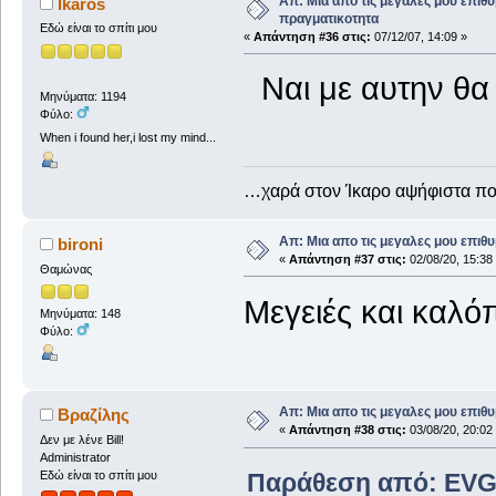
Απ: Μια απο τις μεγαλες μου επιθυ
Ikaros
πραγματικοτητα
Εδώ είναι το σπίτι μου
«
Απάντηση #36 στις:
07/12/07, 14:09 »
Ναι με αυτην θα
Μηνύματα: 1194
Φύλο:
When i found her,i lost my mind...
…χαρά στον Ίκαρο αψήφιστα 
Απ: Μια απο τις μεγαλες μου επιθυ
bironi
«
Απάντηση #37 στις:
02/08/20, 15:38
Θαμώνας
Μεγειές και καλό
Μηνύματα: 148
Φύλο:
Απ: Μια απο τις μεγαλες μου επιθυ
Βραζίλης
«
Απάντηση #38 στις:
03/08/20, 20:02
Δεν με λένε Bill!
Administrator
Παράθεση από: EVGem
Εδώ είναι το σπίτι μου