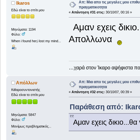
Απ: Μια απο τις μεγαλες μου επιθυ
Ikaros
πραγματικοτητα
Εδώ είναι το σπίτι μου
«
Απάντηση #31 στις:
30/10/07, 00:16 »
Αμαν εχεις δικιο
Μηνύματα: 1194
Φύλο:
Απολλωνα
When i found her,i lost my mind...
…χαρά στον Ίκαρο αψήφιστα 
Απ: Μια απο τις μεγαλες μου επιθυ
Απόλλων
πραγματικοτητα
Κιθαροσυντονιστής
«
Απάντηση #32 στις:
30/10/07, 00:39 »
Εδώ είναι το σπίτι μου
Παράθεση από: Ikaro
Μηνύματα: 5847
Φύλο:
Αμαν εχεις δικιο...
Μονίμως προβληματικός...