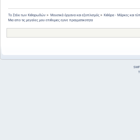
Το Στέκι των Κιθαρωδών
»
Μουσικά όργανα και εξοπλισμός
»
Κιθάρα - Μάρκες και τύπ
Μια απο τις μεγαλες μου επιθυμιες εγινε πραγματικοτητα
SMF
T