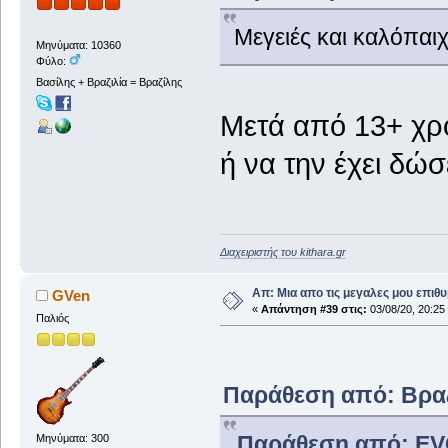
Μεγειές και καλόπαι
Μηνύματα: 10360
Φύλο:
Βασίλης + Βραζιλία = Βραζίλης
Μετά από 13+ χρό
ή να την έχει δώσ
Διαχειριστής του kithara.gr
Απ: Μια απο τις μεγαλες μου επιθυ
GVen
«
Απάντηση #39 στις:
03/08/20, 20:25
Παλιός
Παράθεση από: Βραζί
Παράθεση από: EVG
Μηνύματα: 300