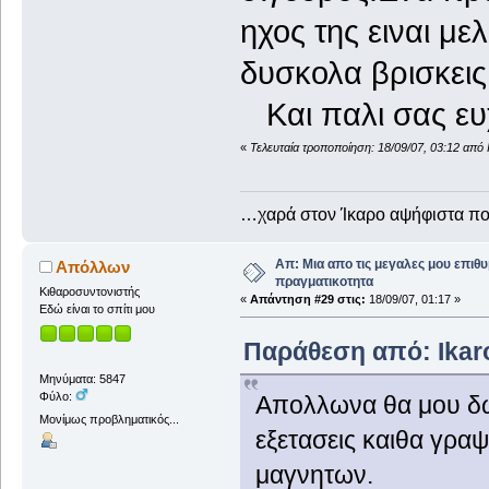
ηχος της ειναι με
δυσκολα βρισκεις
Και παλι σας ευχ
«
Τελευταία τροποποίηση: 18/09/07, 03:12 από 
…χαρά στον Ίκαρο αψήφιστα 
Απ: Μια απο τις μεγαλες μου επιθυ
Απόλλων
πραγματικοτητα
Κιθαροσυντονιστής
«
Απάντηση #29 στις:
18/09/07, 01:17 »
Εδώ είναι το σπίτι μου
Παράθεση από: Ikaro
Μηνύματα: 5847
Φύλο:
Απολλωνα θα μου δωσ
Μονίμως προβληματικός...
εξετασεις καιθα γραψ
μαγνητων.