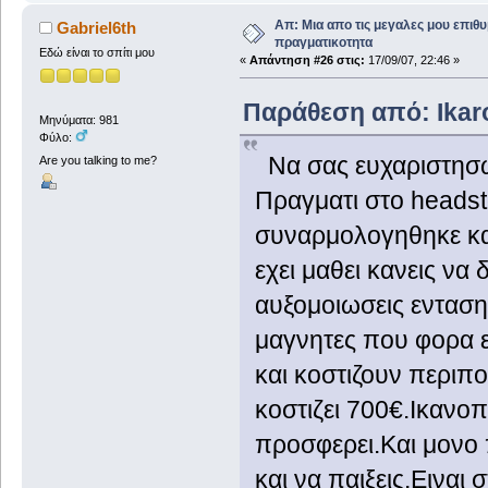
Απ: Μια απο τις μεγαλες μου επιθυ
Gabriel6th
πραγματικοτητα
Εδώ είναι το σπίτι μου
«
Απάντηση #26 στις:
17/09/07, 22:46 »
Παράθεση από: Ikaro
Μηνύματα: 981
Φύλο:
Να σας ευχαριστησω 
Are you talking to me?
Πραγματι στο headsto
συναρμολογηθηκε και
εχει μαθει κανεις να 
αυξομοιωσεις εντασης
μαγνητες που φορα ει
και κοστιζουν περιπ
κοστιζει 700€.Ικανοπ
προσφερει.Και μονο π
και να παιξεις.Ειναι 