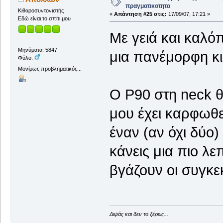
πραγματικοτητα
Κιθαροσυντονιστής
«
Απάντηση #25 στις:
17/09/07, 17:21 »
Εδώ είναι το σπίτι μου
Με γειά και καλόπ
Μηνύματα: 5847
μια πανέμορφη κ
Φύλο:
Μονίμως προβληματικός...
O P90 στη neck θέ
μου έχει καρφωθεί
έναν (αν όχι δύο)
κάνεις μια πιο λ
βγάζουν οι συγκε
Διψάς και δεν το ξέρεις...