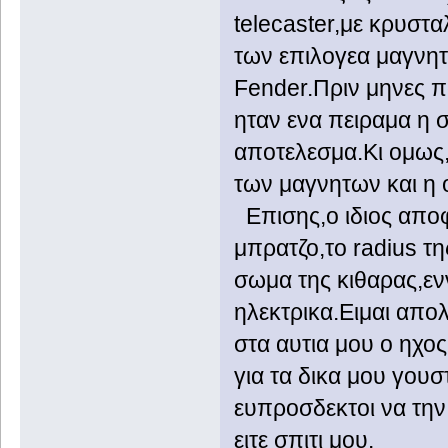
telecaster,με κρυστ
των επιλογεα μαγνητ
Fender.Πριν μηνες π
ηταν ενα πειραμα η 
αποτελεσμα.Κι ομως,
των μαγνητων και η 
Επισης,ο ιδιος αποφα
μπρατζο,το radius τη
σωμα της κιθαρας,εν
ηλεκτρικα.Ειμαι απο
στα αυτια μου ο ηχος
για τα δικα μου γουσ
ευπροσδεκτοι να την
ειτε σπιτι μου.