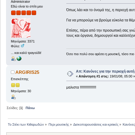
Administrator
Εδώ είναι το σπίτι μου
Όπως λέει και το όνομά της, η περιοχή αυτ
Για να μπορούμε να βρούμε εύκολα τα θέμ
Επίσης, πέρα από την προσωπική σας γνώμη
τους και όργανα, δημιουργοί και καλλιτέχ
Μηνύματα: 3371
Φύλο:
... και καλό τραγούδι!
Όσο πιο πολύ σου αρέσει η μουσική, τόσο πιο 
Απ: Κανόνες για την περιοχή αυτή
ARGIRIS25
«
Απάντηση #1 στις:
19/01/08, 05:00 »
Επισκέπτης
μαλιστα !!!!!!!!!!!!!!!!!!
Μηνύματα: 30
Σελίδες: [
1
]
Πάνω
Το Στέκι των Κιθαρωδών
»
Περι μουσικής
»
Δισκοπαρουσιάσεις και κριτικές
»
Κανόνες