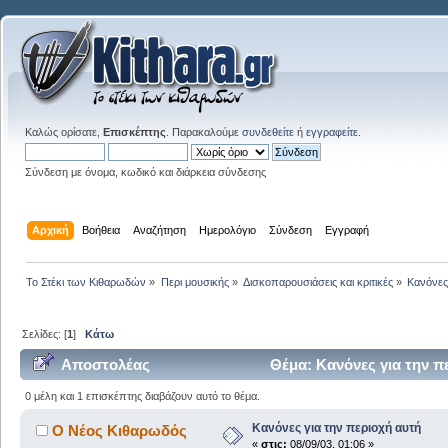
Καλώς ορίσατε,
Επισκέπτης
. Παρακαλούμε
συνδεθείτε
ή
εγγραφείτε
.
Σύνδεση με όνομα, κωδικό και διάρκεια σύνδεσης
Αρχική
Βοήθεια
Αναζήτηση
Ημερολόγιο
Σύνδεση
Εγγραφή
Το Στέκι των Κιθαρωδών
»
Περι μουσικής
»
Δισκοπαρουσιάσεις και κριτικές
»
Κανόνες
Σελίδες: [
1
]
Κάτω
Αποστολέας
Θέμα: Κανόνες για την π
0 μέλη και 1 επισκέπτης διαβάζουν αυτό το θέμα.
Κανόνες για την περιοχή αυτή
Ο Νέος Κιθαρωδός
«
στις:
08/09/03, 01:06 »