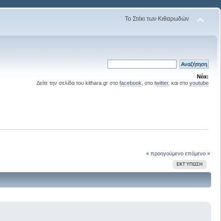
Το Στέκι των Κιθαρωδών
Νέα:
Δείτε την σελίδα του kithara.gr στο
facebook
, στο
twitter
, και στο
youtube
« προηγούμενο
επόμενο »
ΕΚΤΎΠΩΣΗ