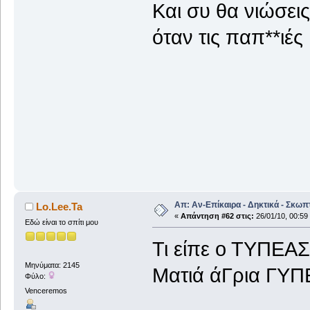
Και συ θα νιώσει
όταν τις παπ**ιέ
Ιππέας 
Απ: Αν-Επίκαιρα - Δηκτικά - Σκωπ
Lo.Lee.Ta
«
Απάντηση #62 στις:
26/01/10, 00:59
Εδώ είναι το σπίτι μου
Τι είπε ο ΤΥΠΕΑΣ
Μηνύματα: 2145
Ματιά άΓρια ΓΥΠ
Φύλο:
Venceremos