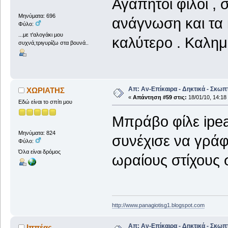
Αγαπητοί φίλοι , 
Μηνύματα: 696
ανάγνωση και τα 
Φύλο:
...με τ'αλογάκι μου
καλύτερο . Καλημ
συχνά,τριγυρίζω στα βουνά..
Απ: Αν-Επίκαιρα - Δηκτικά - Σκωπ
ΧΩΡΙΑΤΗΣ
«
Απάντηση #59 στις:
18/01/10, 14:18
Εδώ είναι το σπίτι μου
Μπράβο φίλε ipe
Μηνύματα: 824
συνέχισε να γράφ
Φύλο:
Όλα είναι δρόμος
ωραίους στίχους 
http://www.panagiotisg1.blogspot.com
Απ: Αν-Επίκαιρα - Δηκτικά - Σκωπ
Ιππέας