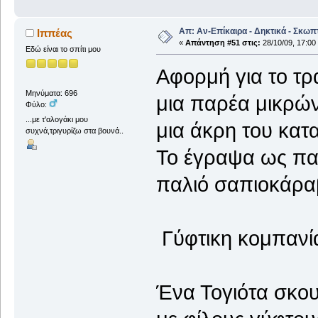
Απ: Αν-Επίκαιρα - Δηκτικά - Σκωπ
Ιππέας
«
Απάντηση #51 στις:
28/10/09, 17:00
Εδώ είναι το σπίτι μου
Αφορμή για το τρ
Μηνύματα: 696
μια παρέα μικρώ
Φύλο:
...με τ'αλογάκι μου
μια άκρη του κατα
συχνά,τριγυρίζω στα βουνά..
Το έγραψα ως πα
παλιό σαπιοκάραβ
Γύφτικη κομπανί
Ένα Τογιότα σκου