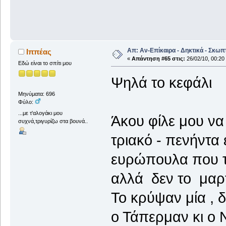
Απ: Αν-Επίκαιρα - Δηκτικά - Σκωπ
Ιππέας
«
Απάντηση #65 στις:
26/02/10, 00:20
Εδώ είναι το σπίτι μου
Ψηλά το κεφάλι
Μηνύματα: 696
Φύλο:
...με τ'αλογάκι μου
Άκου φίλε μου να 
συχνά,τριγυρίζω στα βουνά..
τριακό - πενήντα ε
ευρώπουλα που 
αλλά δεν το μαρ
Το κρύψαν μία , δ
ο Τάπερμαν κι ο 