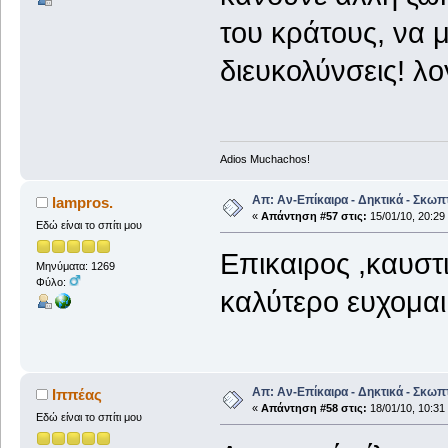
του κράτους, να 
διευκολύνσεις! λο
Adios Muchachos!
Απ: Αν-Επίκαιρα - Δηκτικά - Σκωπ
lampros.
«
Απάντηση #57 στις:
15/01/10, 20:29
Εδώ είναι το σπίτι μου
Επικαιρος ,καυστι
Μηνύματα: 1269
Φύλο:
καλύτερο ευχομαι
Απ: Αν-Επίκαιρα - Δηκτικά - Σκωπ
Ιππέας
«
Απάντηση #58 στις:
18/01/10, 10:31
Εδώ είναι το σπίτι μου