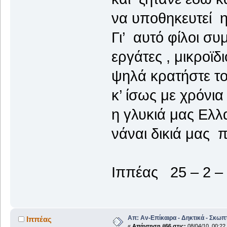
να υποθηκευτεί 
Γι’ αυτό φίλοι συ
εργάτες , μικροϊδ
ψηλά κρατήστε το
κ’ ίσως με χρόνια
η γλυκιά μας Ελλ
νάναι δικιά μας 
Ιππέας 25 – 2 –
Απ: Αν-Επίκαιρα - Δηκτικά - Σκωπ
Ιππέας
«
Απάντηση #66 στις:
08/04/10, 00:22