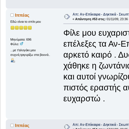
Απ: Αν-Επίκαιρα - Δηκτικά - Σκωπ
Ιππέας
«
Απάντηση #53 στις:
01/11/09, 23:36 
Εδώ είναι το σπίτι μου
Φίλε μου ευχαριστ
Μηνύματα: 696
επέλεξες τα Αν-Ε
Φύλο:
...με τ'αλογάκι μου
αρκετό καιρό . Δ
συχνά,τριγυρίζω στα βουνά..
χάθηκε η ζωντάνια
και αυτοί γνωρίζ
πιστός εραστής αυ
ευχαρστώ .
Απ: Αν-Επίκαιρα - Δηκτικά - Σκωπ
Ιππέας