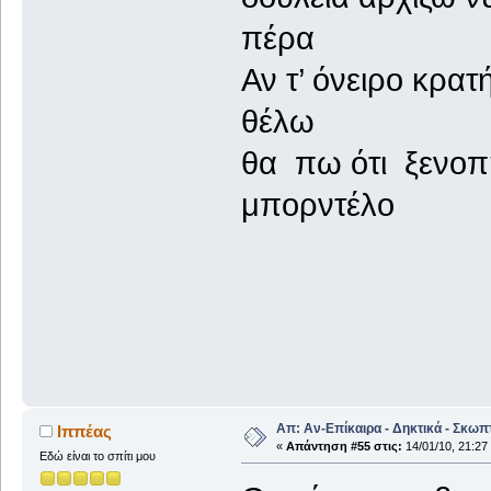
πέρα
Αν τ’ όνειρο κρατ
θέλω
θα πω ότι ξενο
μπορντέλο
Ιππέας 
Απ: Αν-Επίκαιρα - Δηκτικά - Σκωπ
Ιππέας
«
Απάντηση #55 στις:
14/01/10, 21:27
Εδώ είναι το σπίτι μου