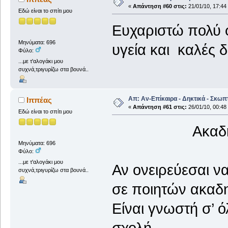
«
Απάντηση #60 στις:
21/01/10, 17:44
Εδώ είναι το σπίτι μου
Ευχαριστώ πολύ φ
Μηνύματα: 696
υγεία και καλές δ
Φύλο:
...με τ'αλογάκι μου
συχνά,τριγυρίζω στα βουνά..
Απ: Αν-Επίκαιρα - Δηκτικά - Σκωπ
Ιππέας
«
Απάντηση #61 στις:
26/01/10, 00:48
Εδώ είναι το σπίτι μου
Ακαδημία 
Μηνύματα: 696
Φύλο:
...με τ'αλογάκι μου
Αν ονειρεύεσαι να
συχνά,τριγυρίζω στα βουνά..
σε ποιητών ακαδ
Είναι γνωστή σ’ 
σχολή