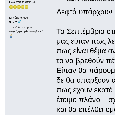
Εδώ είναι το σπίτι μου
Λεφτά υπάρχουν
Μηνύματα: 696
Φύλο:
...με τ'αλογάκι μου
Το Σεπτέμβριο σ
συχνά,τριγυρίζω στα βουνά..
μας είπαν πως λ
πως είναι θέμα α
το να βρεθούν πέντ
Είπαν θα πάρουμ
δε θα υπάρξουν 
πως έχουν εκατό
έτοιμο πλάνο – σ
και θα επέλθει ο