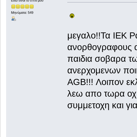
Εδώ είναι το σπίτι μου
Μηνύματα: 549
μεγαλο!!Τα ΙΕΚ Ρ
ανορθογραφους αγ
παιδια σοβαρα τ
ανερχομενων ποι
AGB!!! Λοιπον εκλ
λεω απο τωρα οχ
συμμετοχη και για