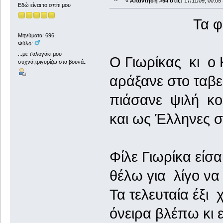
«
Απάντηση #54 στις:
17/11/09, 00:05 
Εδώ είναι το σπίτι μου
Τα φιλαρ
Μηνύματα: 696
Φύλο:
...με τ'αλογάκι μου
Ο Γιωρίκας κι ο
συχνά,τριγυρίζω στα βουνά..
αράξανε στο ταβε
πιάσανε ψιλή κου
και ως Έλληνες σ
Φίλε Γιωρίκα είσ
θέλω για λίγο να
Τα τελευταία έξι
όνειρα βλέπω κι 