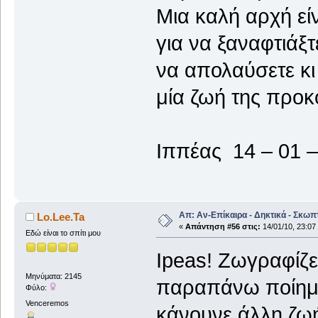
Μια καλή αρχή είν
για να ξαναφτιάξ
να απολαύσετε κι
μία ζωή της προ
Ιππέας 14 – 01 
Απ: Αν-Επίκαιρα - Δηκτικά - Σκωπ
Lo.Lee.Ta
«
Απάντηση #56 στις:
14/01/10, 23:07
Εδώ είναι το σπίτι μου
Ipeas! Ζωγραφίζει
Μηνύματα: 2145
παραπάνω ποίημα 
Φύλο:
Venceremos
κάνουνε άλλη ζωή,