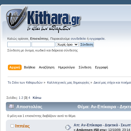
Καλώς ορίσατε,
Επισκέπτης
. Παρακαλούμε
συνδεθείτε
ή
εγγραφείτε
.
Σύνδεση με όνομα, κωδικό και διάρκεια σύνδεσης
Αρχική
Βοήθεια
Αναζήτηση
Ημερολόγιο
Σύνδεση
Εγγραφή
Το Στέκι των Κιθαρωδών
»
Καλλιτεχνικές μας δημιουργίες
»
Δικοί μας στίχοι και ποιήμα
Σελίδες:
1
2
[
3
]
4
Κάτω
Αποστολέας
Θέμα: Αν-Επίκαιρα - Δηκτ
0 μέλη και 1 επισκέπτης διαβάζουν αυτό το θέμα.
Απ: Αν-Επίκαιρα - Δηκτικά - Σκωπ
Ιππέας
«
Απάντηση #50 στις:
12/10/09, 23:14