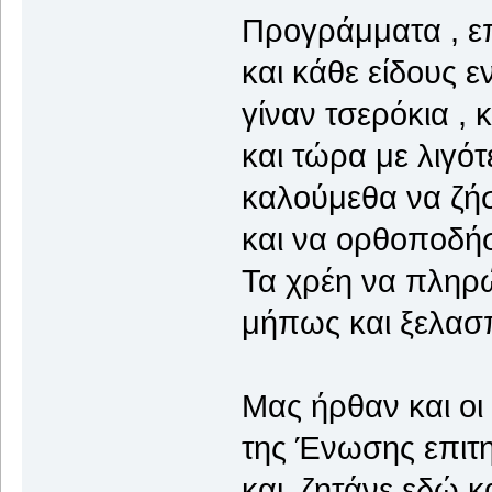
Προγράμματα , επ
και κάθε είδους ε
γίναν τσερόκια , 
και τώρα με λιγό
καλούμεθα να ζή
και να ορθοποδή
Τα χρέη να πλη
μήπως και ξελα
Μας ήρθαν και οι
της Ένωσης επιτ
και ζητάνε εδώ κ