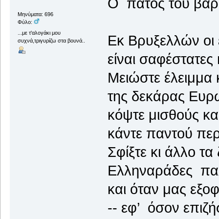
Ο πάτος του βαρ
Μηνύματα: 696
Φύλο:
...με τ'αλογάκι μου
Εκ Βρυξελλών οι 
συχνά,τριγυρίζω στα βουνά..
είναι σαφέστατες 
Μειώστε έλειμμα 
της δεκάρας Ευρ
κόψτε μισθούς κα
κάντε παντού πε
Σφίξτε κι άλλο τα
Ελληναράδες πα
και όταν μας εξο
-- εφ’ όσον επιζή