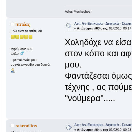
Adios Muchachos!
Απ: Αν-Επίκαιρα - Δηκτικά - Σκωπ
Ιππέας
«
Απάντηση #63 στις:
01/02/10, 00:17
Εδώ είναι το σπίτι μου
Χοληδόχε να είσα
Μηνύματα: 696
στον κόπο και αφ
Φύλο:
...με τ'αλογάκι μου
μου.
συχνά,τριγυρίζω στα βουνά..
Φαντάζεσαι όμως 
τέχνης , ας πούμε
"νούμερα".....
Απ: Αν-Επίκαιρα - Δηκτικά - Σκωπ
rakenditos
«
Απάντηση #64 στις:
01/02/10, 00:28