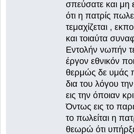
σπεύσατε και μη 
ότι η πατρίς πωλε
τεμαχίζεται , εκποι
και τοιαύτα συνα
Εντολήν νωπήν τ
έργον εθνικόν πο
θερμώς δε υμάς
δια του λόγου τη
εις την όποιαν κρι
Όντως εις το παρ
το πωλείται η πατ
θεωρώ ότι υπήρξ