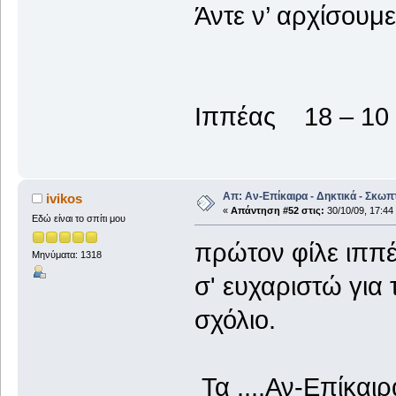
Άντε ν’ αρχίσουμ
Ιππέας 18 – 10 
Απ: Αν-Επίκαιρα - Δηκτικά - Σκωπ
ivikos
«
Απάντηση #52 στις:
30/10/09, 17:44
Εδώ είναι το σπίτι μου
πρώτον φίλε ιππ
Μηνύματα: 1318
σ' ευχαριστώ για 
σχόλιο.
Τα ....Αν-Επίκαιρ