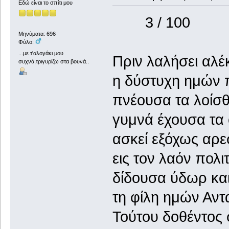
Εδώ είναι το σπίτι μου
3 / 100
Μηνύματα: 696
Φύλο:
...με τ'αλογάκι μου
Πριν λαλήσει αλέ
συχνά,τριγυρίζω στα βουνά..
η δύστυχη ημών 
πνέουσα τα λοίσθ
γυμνά έχουσα τα 
ασκεί εξόχως αρε
εις τον λαόν πολι
δίδουσα ύδωρ και
τη φίλη ημών Αντ
Τούτου δοθέντος 