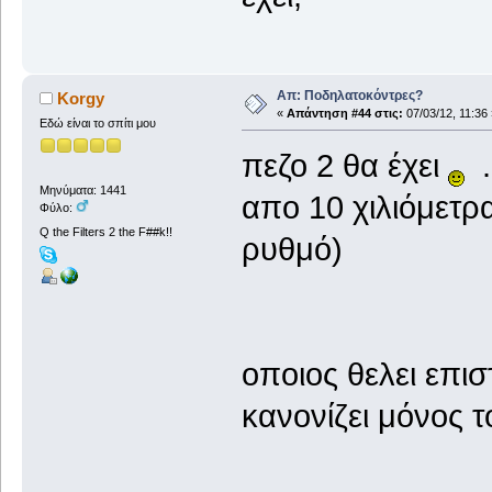
Απ: Ποδηλατοκόντρες?
Korgy
«
Απάντηση #44 στις:
07/03/12, 11:36 
Εδώ είναι το σπίτι μου
πεζο 2 θα έχει
.
Μηνύματα: 1441
απο 10 χιλιόμετρ
Φύλο:
Q the Filters 2 the F##k!!
ρυθμό)
οποιος θελει επι
κανονίζει μόνος τ