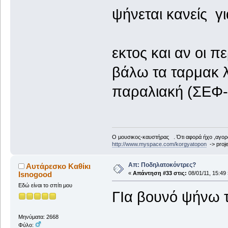
ψήνεται κανείς 
εκτος και αν οι π
βάλω τα ταρμακ λ
παραλιακή (ΣΕΦ-Β
Ο μουσικος-καυστήρας . Ότι αφορά ήχο ,αγορ
http://www.myspace.com/korgyatopon
-> proje
Απ: Ποδηλατοκόντρες?
Αυτάρεσκο Καθίκι
Isnogood
«
Απάντηση #33 στις:
08/01/11, 15:49 
Εδώ είναι το σπίτι μου
ΓΙα βουνό ψήνω τ
Μηνύματα: 2668
Φύλο: