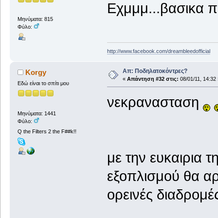
Εχμμμ...βασικα π
Μηνύματα: 815
Φύλο:
http://www.facebook.com/dreambleedofficial
Απ: Ποδηλατοκόντρες?
Korgy
«
Απάντηση #32 στις:
08/01/11, 14:32 
Εδώ είναι το σπίτι μου
νεκρανασταση
Μηνύματα: 1441
Φύλο:
Q the Filters 2 the F##k!!
με την ευκαιρια 
εξοπλισμού θα α
ορεινές διαδρομέ