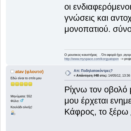
οι ενδιαφερόμενο
γνώσεις και αντο
μονοπατιού. σύνο
Ο μουσικος-καυστήρας . Ότι αφορά ήχο ,αγορ
http://www.myspace.com/korgyatopon
-> proje
Απ: Ποδηλατοκόντρες?
atav (φλουτσ)
«
Απάντηση #48 στις:
14/05/12, 13:36
Εδώ είναι το σπίτι μου
Ρίχνω τον οβολό 
Μηνύματα: 552
μου έρχεται ενημε
Φύλο:
Κουλάδι ολκής!
Κάφρος, το ξέρω