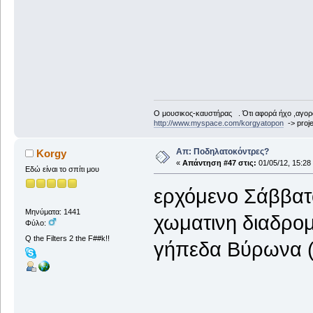
Ο μουσικος-καυστήρας . Ότι αφορά ήχο ,αγορ
http://www.myspace.com/korgyatopon
-> proje
Απ: Ποδηλατοκόντρες?
Korgy
«
Απάντηση #47 στις:
01/05/12, 15:28
Εδώ είναι το σπίτι μου
ερχόμενο Σάββατ
Μηνύματα: 1441
χωματινη διαδρο
Φύλο:
Q the Filters 2 the F##k!!
γήπεδα Βύρωνα (π