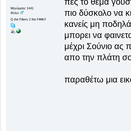
πες το θεμα γούσ
Μηνύματα: 1441
πιο δύσκολο να κ
Φύλο:
Q the Filters 2 the F##k!!
κανείς μη ποδηλά
μπορει να φαινετ
μέχρι Σούνιο ας 
απο την πλάτη σο
παραθέτω μια εικ