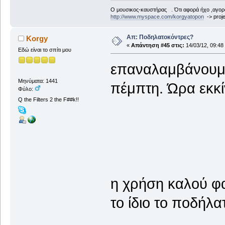
Ο μουσικος-καυστήρας . Ότι αφορά ήχο ,αγορ
http://www.myspace.com/korgyatopon
-> proje
Απ: Ποδηλατοκόντρες?
Korgy
«
Απάντηση #45 στις:
14/03/12, 09:48
Εδώ είναι το σπίτι μου
επαναλαμβάνουμε
Μηνύματα: 1441
πέμπτη. Ώρα εκκί
Φύλο:
Q the Filters 2 the F##k!!
η χρήση καλού φα
το ίδιο το ποδήλ