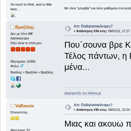
So much to think, and so little
Με τόσα "μπράβο" και τόσα χαϊδέματα στα αυτιά
beer....
Απ: Ποδηλατοκόντρες?
Βραζίλης
«
Απάντηση #34 στις:
08/01/11, 17:17 
Δεν με λένε Bill!
Administrator
Που΄σουνα βρε K
Εδώ είναι το σπίτι μου
Τέλος πάντων, η 
Μηνύματα: 10360
μένα...
Φύλο:
Βασίλης + Βραζιλία = Βραζίλης
Διαχειριστής του kithara.gr
Απ: Ποδηλατοκόντρες?
VaBassix
«
Απάντηση #35 στις:
08/01/11, 22:20 
Επισκέπτης
Μιας και ακουω 
Μηνύματα: 82