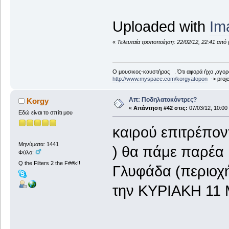
Uploaded with
Im
«
Τελευταία τροποποίηση: 22/02/12, 22:41 από 
Ο μουσικος-καυστήρας . Ότι αφορά ήχο ,αγορ
http://www.myspace.com/korgyatopon
-> proje
Απ: Ποδηλατοκόντρες?
Korgy
«
Απάντηση #42 στις:
07/03/12, 10:00
Εδώ είναι το σπίτι μου
καιρού επιτρέπο
Μηνύματα: 1441
) θα πάμε παρέα 
Φύλο:
Q the Filters 2 the F##k!!
Γλυφάδα (περιοχή
την ΚΥΡΙΑΚΗ 11 