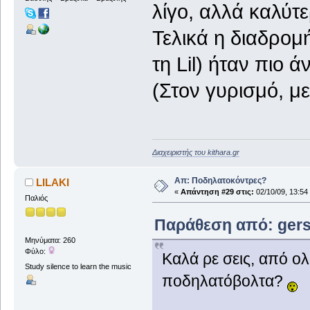
λίγο, αλλά καλύτ
Τελικά η διαδρομ
τη Lil) ήταν πιο ά
(Στον γυρισμό, με
Διαχειριστής του kithara.gr
Απ: Ποδηλατοκόντρες?
LILAKI
«
Απάντηση #29 στις:
02/10/09, 13:54
Παλιός
Παράθεση από: gers 
Μηνύματα: 260
Φύλο:
Καλά ρε σεις, από ο
Study silence to learn the music
ποδηλατόβολτα?