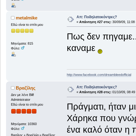
Απ: Ποδηλατοκόντρες?
metalmike
«
Απάντηση #27 στις:
30/09/09, 11:08 
Εδώ είναι το σπίτι μου
Πως δεν πηγαμε..
Μηνύματα: 815
καναμε
Φύλο:
http://www.facebook.com/dreambleedofficial
Απ: Ποδηλατοκόντρες?
Βραζίλης
«
Απάντηση #28 στις:
01/10/09, 08:49
Δεν με λένε Bill!
Administrator
Πράγματι, ήταν μ
Εδώ είναι το σπίτι μου
Χάρηκα που γνώρι
Μηνύματα: 10360
ένα καλό όταν η π
Φύλο:
Βασίλης + Βραζιλία = Βραζίλης