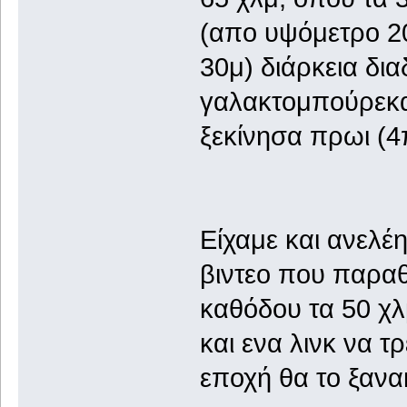
(απο υψόμετρο 20
30μ) διάρκεια δι
γαλακτομπούρεκα
ξεκίνησα πρωι (4π
Είχαμε και ανελέ
βιντεο που παραθ
καθόδου τα 50 χλμ
και ενα λινκ να τ
εποχή θα το ξανα