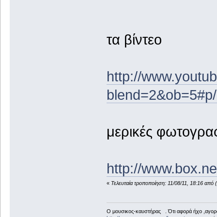
τα βίντεο
http://www.youtu
blend=2&ob=5#p
μερικές φωτογρα
http://www.box.n
«
Τελευταία τροποποίηση: 11/08/11, 18:16 από 
Ο μουσικος-καυστήρας . Ότι αφορά ήχο ,αγορ