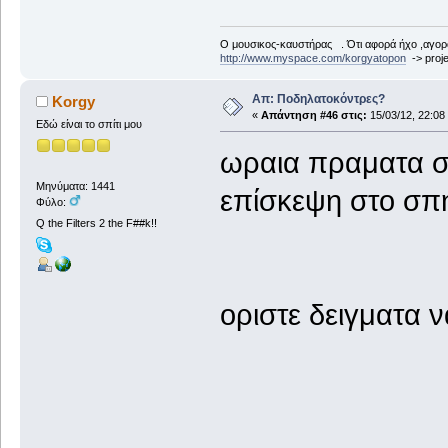
Ο μουσικος-καυστήρας . Ότι αφορά ήχο ,αγορ
http://www.myspace.com/korgyatopon
-> proje
Απ: Ποδηλατοκόντρες?
Korgy
«
Απάντηση #46 στις:
15/03/12, 22:08
Εδώ είναι το σπίτι μου
ωραια πραματα σ
Μηνύματα: 1441
επίσκεψη στο σπ
Φύλο:
Q the Filters 2 the F##k!!
οριστε δειγματα ν