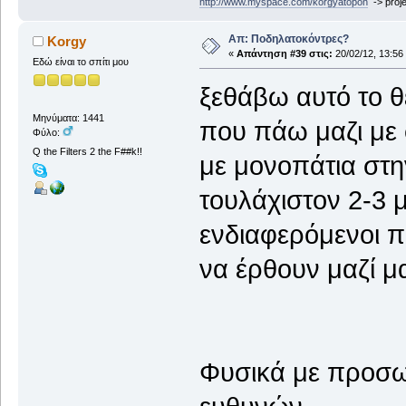
http://www.myspace.com/korgyatopon
-> proje
Απ: Ποδηλατοκόντρες?
Korgy
«
Απάντηση #39 στις:
20/02/12, 13:56
Εδώ είναι το σπίτι μου
ξεθάβω αυτό το θ
Μηνύματα: 1441
που πάω μαζι με
Φύλο:
Q the Filters 2 the F##k!!
με μονοπάτια στ
τουλάχιστον 2-3 
ενδιαφερόμενοι 
να έρθουν μαζί μ
Φυσικά με προσω