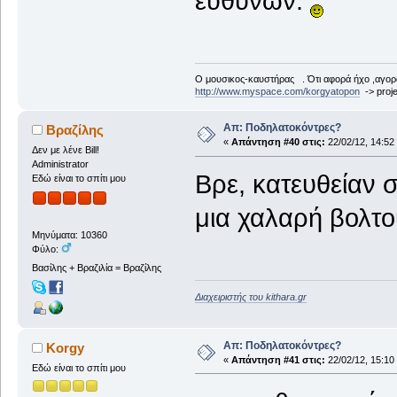
ευθυνών.
Ο μουσικος-καυστήρας . Ότι αφορά ήχο ,αγορ
http://www.myspace.com/korgyatopon
-> proje
Απ: Ποδηλατοκόντρες?
Βραζίλης
«
Απάντηση #40 στις:
22/02/12, 14:52
Δεν με λένε Bill!
Administrator
Βρε, κατευθείαν
Εδώ είναι το σπίτι μου
μια χαλαρή βολτο
Μηνύματα: 10360
Φύλο:
Βασίλης + Βραζιλία = Βραζίλης
Διαχειριστής του kithara.gr
Απ: Ποδηλατοκόντρες?
Korgy
«
Απάντηση #41 στις:
22/02/12, 15:10
Εδώ είναι το σπίτι μου