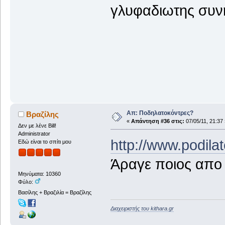
γλυφαδιωτης συνη
Απ: Ποδηλατοκόντρες?
Βραζίλης
«
Απάντηση #36 στις:
07/05/11, 21:37 
Δεν με λένε Bill!
Administrator
http://www.podil
Εδώ είναι το σπίτι μου
Άραγε ποιος απο μ
Μηνύματα: 10360
Φύλο:
Βασίλης + Βραζιλία = Βραζίλης
Διαχειριστής του kithara.gr