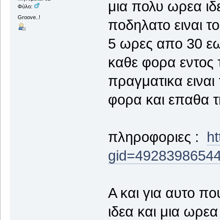
μια πολυ ωρεα ιδ
Φύλο:
Groove..!
ποδηλατο ειναι τ
5 ωρες απο 30 εω
καθε φορα εντος 
πραγματικα ειναι
φορα και επαθα τ
πληροφοριες :
h
gid=49283986544
A και για αυτο πο
ιδεα και μια ωρεα