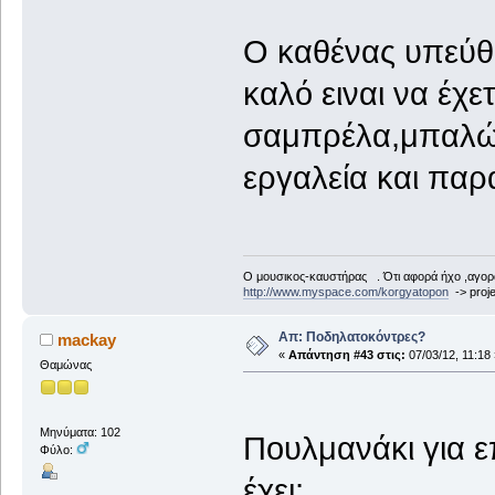
Ο καθένας υπεύθυ
καλό ειναι να έχε
σαμπρέλα,μπαλώμ
εργαλεία και πα
Ο μουσικος-καυστήρας . Ότι αφορά ήχο ,αγορ
http://www.myspace.com/korgyatopon
-> proje
Απ: Ποδηλατοκόντρες?
mackay
«
Απάντηση #43 στις:
07/03/12, 11:18 
Θαμώνας
Μηνύματα: 102
Πουλμανάκι για 
Φύλο:
έχει;