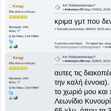
Απ: Ποδηλατοκόντρες?
Korgy
«
Απάντηση #37 στις:
07/05/11, 23:56 
Εδώ είναι το σπίτι μου
κριμα γμτ που δε
Μηνύματα: 1441
«
Τελευταία τροποποίηση: 08/05/11, 00:01 από 
Φύλο:
Q the Filters 2 the F##k!!
Ο μουσικος-καυστήρας . Ότι αφορά ήχο ,αγορ
http://www.myspace.com/korgyatopon
-> proje
Απ: Ποδηλατοκόντρες?
Korgy
«
Απάντηση #38 στις:
11/08/11, 18:10 
Εδώ είναι το σπίτι μου
αυτες τις διακοπέ
Μηνύματα: 1441
την καλή έννοια)
Φύλο:
Q the Filters 2 the F##k!!
το χωριό μου και
Λεωνίδιο Κυνουρί
65 χλμ, όπου τα 