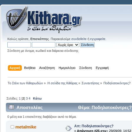
Καλώς ορίσατε,
Επισκέπτης
. Παρακαλούμε
συνδεθείτε
ή
εγγραφείτε
.
Σύνδεση με όνομα, κωδικό και διάρκεια σύνδεσης
Αρχική
Βοήθεια
Αναζήτηση
Ημερολόγιο
Σύνδεση
Εγγραφή
Το Στέκι των Κιθαρωδών
»
Η σελίδα της Κιθάρας
»
Συναντήσεις
»
Ποδηλατοκόντρες?
Σελίδες:
1
[
2
]
3
4
Κάτω
Αποστολέας
Θέμα: Ποδηλατοκόντρες?
0 μέλη και 1 επισκέπτης διαβάζουν αυτό το θέμα.
Απ: Ποδηλατοκόντρες?
metalmike
«
Απάντηση #25 στις:
29/09/09, 14:52