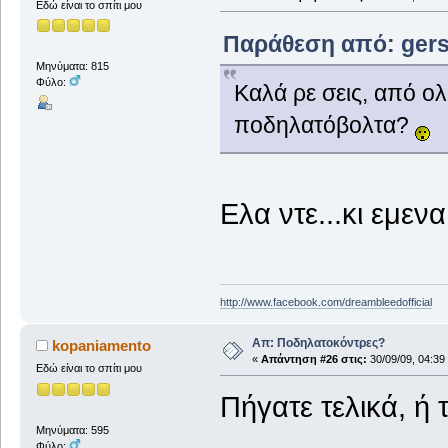
Εδώ είναι το σπίτι μου
Παράθεση από: gers 
Μηνύματα: 815
Φύλο:
Καλά ρε σεις, από ο
ποδηλατόβολτα?
Eλα ντε...κι εμε
http://www.facebook.com/dreambleedofficial
Απ: Ποδηλατοκόντρες?
kopaniamento
«
Απάντηση #26 στις:
30/09/09, 04:39
Εδώ είναι το σπίτι μου
Πήγατε τελικά, ή
Μηνύματα: 595
Φύλο: