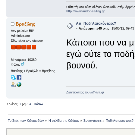
Οὔτε τάματα οὔτε οἱ ἅγιοι ὠφελοῦν στὴν ἀρρώστ
http://www.andor-sailing.gr
Απ: Ποδηλατοκόντρες?
Βραζίλης
«
Απάντηση #49 στις:
15/05/12, 09:43
Δεν με λένε Bill!
Administrator
Κάποιοι που να μ
Εδώ είναι το σπίτι μου
εγώ ούτε το ποδή
Μηνύματα: 10360
βουνού.
Φύλο:
Βασίλης + Βραζιλία = Βραζίλης
Διαχειριστής του kithara.gr
Σελίδες:
1
[
2
]
3
4
Πάνω
Το Στέκι των Κιθαρωδών
»
Η σελίδα της Κιθάρας
»
Συναντήσεις
»
Ποδηλατοκόντρες?