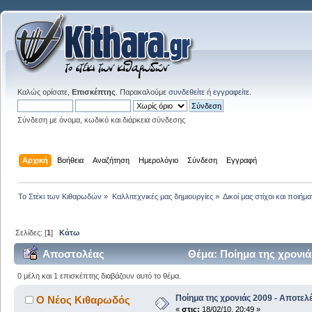
Καλώς ορίσατε,
Επισκέπτης
. Παρακαλούμε
συνδεθείτε
ή
εγγραφείτε
.
Σύνδεση με όνομα, κωδικό και διάρκεια σύνδεσης
Αρχική
Βοήθεια
Αναζήτηση
Ημερολόγιο
Σύνδεση
Εγγραφή
Το Στέκι των Κιθαρωδών
»
Καλλιτεχνικές μας δημιουργίες
»
Δικοί μας στίχοι και ποιήμα
Σελίδες: [
1
]
Κάτω
Αποστολέας
Θέμα: Ποίημα της χρονιά
0 μέλη και 1 επισκέπτης διαβάζουν αυτό το θέμα.
Ποίημα της χρονιάς 2009 - Αποτελ
Ο Νέος Κιθαρωδός
«
στις:
18/02/10, 20:49 »