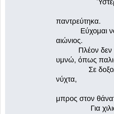
Ύστερα έπα
και στις 
παντρεύτηκα.
Εύχομαι να υπ
αιώνιος.
Πλέον δεν αντι
υμνώ, όπως παλιά
Σε δοξολογώ σ
νύχτα,
στην υπό
μπρος στον θάνα
Για χιλιάδες 