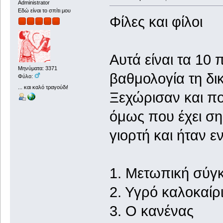
Administrator
Εδώ είναι το σπίτι μου
Φίλες και φίλοι
Αυτά είναι τα 10
Μηνύματα: 3371
βαθμολογία τη δικ
Φύλο:
... και καλό τραγούδι!
Ξεχώρισαν και πο
όμως που έχει σημ
γιορτή και ήταν 
1. Μετωπική 
2. Υγρό κα
3. Ο κα