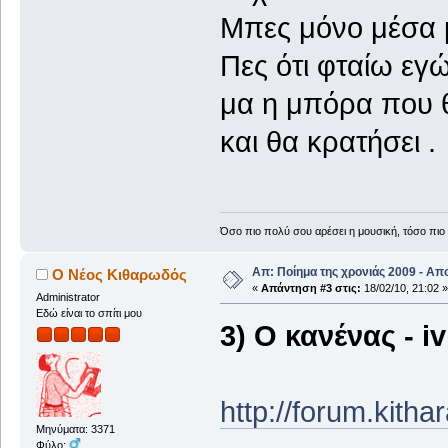
Μπες μόνο μέσα μ
Πες ότι φταίω εγ
μα η μπόρα που θ
και θα κρατήσει .
Όσο πιο πολύ σου αρέσει η μουσική, τόσο πιο 
Απ: Ποίημα της χρονιάς 2009 - Απ
Ο Νέος Κιθαρωδός
«
Απάντηση #3 στις:
18/02/10, 21:02 »
Administrator
Εδώ είναι το σπίτι μου
3) Ο κανένας - i
http://forum.kith
Μηνύματα: 3371
Φύλο: