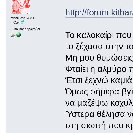
http://forum.kith
Μηνύματα: 3371
Φύλο:
... και καλό τραγούδι!
Το καλοκαίρι πο
το ξέχασα στην τ
Μη μου θυμώσεις 
Φταίει η αλμύρα 
Έτσι ξεχνώ καμιά
Όμως σήμερα βγ
να μαζέψω κοχύλι
Ύστερα θέλησα ν
στη σιωπή που κ