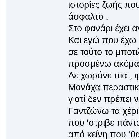
ιστορίες ζωής πο
άσφαλτο .
Στο φανάρι έχει α
Και εγώ που έχω 
σε τούτο το μποτ
προσμένω ακόμα ν
Δε χωράνε πια , 
Μονάχα περαστικο
γιατί δεν πρέπει 
Γαντζώνω τα χέρια
που ‘στριβε πάντ
από κείνη που ‘θε