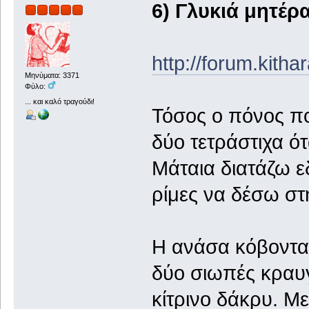
6) Γλυκιά μητέρ
http://forum.kith
Μηνύματα: 3371
Φύλο:
... και καλό τραγούδι!
Τόσος ο πόνος π
δύο τετράστιχα ότ
Μάταια διατάζω 
ρίμες να δέσω στ
Η ανάσα κόβονταν
δύο σιωπές κραυγ
κίτρινο δάκρυ. Μ