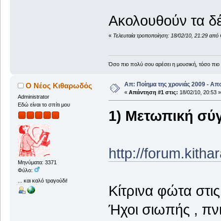
Ακολουθούν τα δέ
«
Τελευταία τροποποίηση: 18/02/10, 21:29 απ
Όσο πιο πολύ σου αρέσει η μουσική, τόσο πιο 
Απ: Ποίημα της χρονιάς 2009 - Απ
Ο Νέος Κιθαρωδός
«
Απάντηση #1 στις:
18/02/10, 20:53 »
Administrator
Εδώ είναι το σπίτι μου
1) Μετωπική σύ
http://forum.kith
Μηνύματα: 3371
Φύλο:
... και καλό τραγούδι!
Κίτρινα φώτα στι
Ήχοι σιωπής , πν