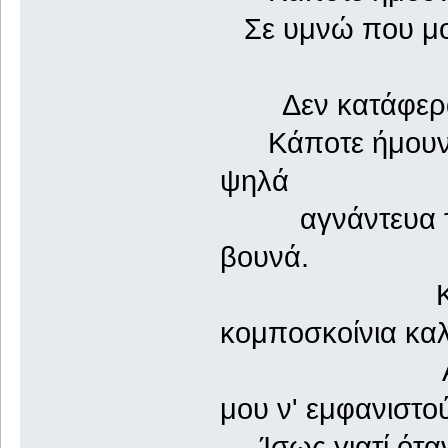
Σε υμνώ που μου
με ντρο
Δεν κατάφερα να
Κάποτε ήμουν ά
ψηλά
αγνάντευα τον
βουνά.
Και με δυ
κομποσκοίνια κα
Αλυχτούσαν
μου ν' εμφανιστο
Ίσως γιατί ότα