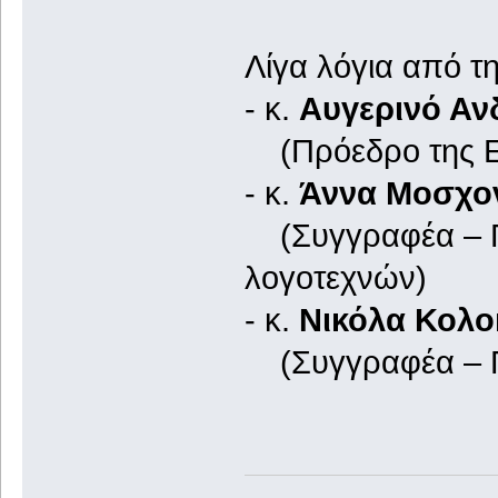
Λίγα λόγια από τη
- κ.
Αυγερινό Αν
(Πρόεδρο της Ετ
- κ.
Άννα Μοσχο
(Συγγραφέα – Πο
λογοτεχνών)
- κ.
Νικόλα Κολ
(Συγγραφέα – Π