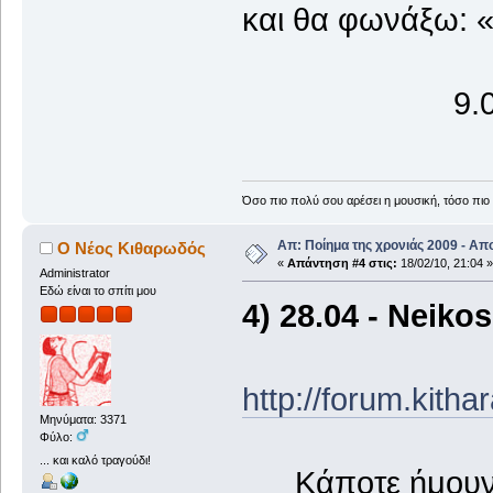
και θα φωνάξω: 
9.02.
Όσο πιο πολύ σου αρέσει η μουσική, τόσο πιο 
Απ: Ποίημα της χρονιάς 2009 - Απ
Ο Νέος Κιθαρωδός
«
Απάντηση #4 στις:
18/02/10, 21:04 »
Administrator
Εδώ είναι το σπίτι μου
4) 28.04 - Neikos
http://forum.kith
Μηνύματα: 3371
Φύλο:
... και καλό τραγούδι!
Κάποτε ήμουν ά