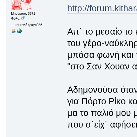
http://forum.kith
Μηνύματα: 3371
Φύλο:
... και καλό τραγούδι!
Απ΄ το μεσαίο το
του γέρο-ναύκληρ
μπάσα φωνή και τ
"στο Σαν Χουαν 
Αδημονούσα όταν
για Πόρτο Ρίκο κ
μα το παλιό μου 
που σ΄είχ΄ αφήσει