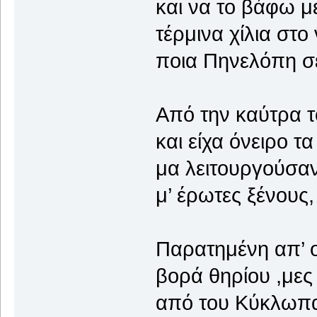
και να το βάφω μ
τέρμινα χίλια στ
ποια Πηνελόπη σε
Από την καύτρα τ
και είχα όνειρο τ
μα λειτουργούσαν
μ’ έρωτες ξένους
Παρατημένη απ’ ο
βορά θηρίου ,μες
από του Κύκλωπα