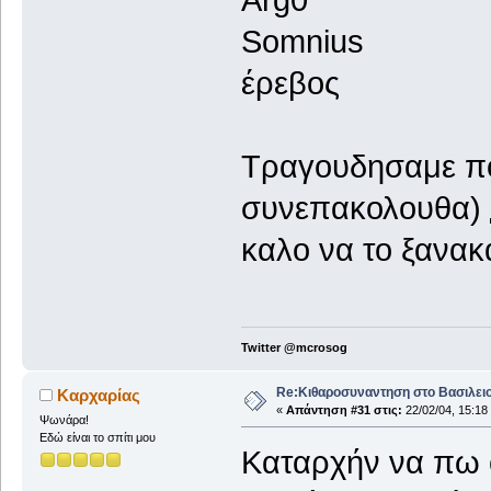
Arg0
Somnius
έρεβος
Τραγουδησαμε πο
συνεπακολουθα)
καλο να το ξανακ
Twitter @mcrosog
Re:Κιθαροσυναντηση στο Βασιλειο
Καρχαρίας
«
Απάντηση #31 στις:
22/02/04, 15:18
Ψωνάρα!
Εδώ είναι το σπίτι μου
Καταρχήν να πω ό