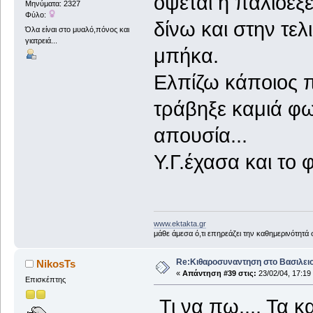
όψεται η παλιοεξ
Μηνύματα: 2327
Φύλο:
δίνω και στην τε
Όλα είναι στο μυαλό,πόνος και
γιατρειά...
μπήκα.
Ελπίζω κάποιος π
τράβηξε καμιά φω
απουσία...
Υ.Γ.έχασα και το
www.ektakta.gr
μάθε άμεσα ό,τι επηρεάζει την καθημερινότητά
Re:Κιθαροσυναντηση στο Βασιλειο
NikosTs
«
Απάντηση #39 στις:
23/02/04, 17:19
Επισκέπτης
Τι να πω.... Τα 