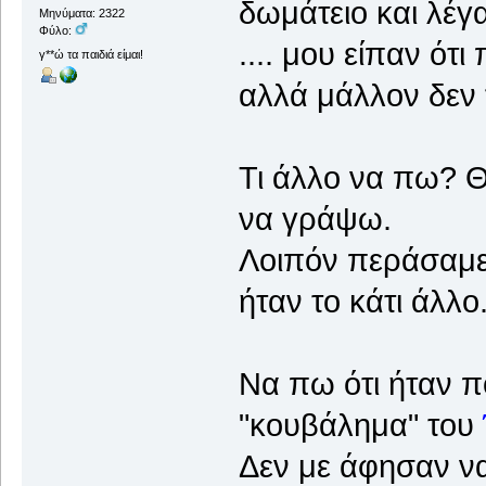
δωμάτειο και λέγ
Μηνύματα: 2322
Φύλο:
.... μου είπαν ό
γ**ώ τα παιδιά είμαι!
αλλά μάλλον δεν 
Τι άλλο να πω? Θα
να γράψω.
Λοιπόν περάσαμε
ήταν το κάτι άλλο
Να πω ότι ήταν π
"κουβάλημα" του
Δεν με άφησαν ν