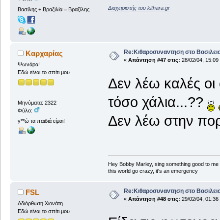
Διαχειριστής του kithara.gr
Βασίλης + Βραζιλία = Βραζίλης
Re:Κιθαροσυναντηση στο Βασιλειο
Καρχαρίας
«
Απάντηση #47 στις:
28/02/04, 15:09
Ψωνάρα!
Εδώ είναι το σπίτι μου
Δεν λέω καλές οι 
τόσο χάλια...??
Μηνύματα: 2322
Φύλο:
Δεν λέω στην πο
γ**ώ τα παιδιά είμαι!
Hey Bobby Marley, sing something good to me
this world go crazy, it's an emergency
Re:Κιθαροσυναντηση στο Βασιλειο
FSL
«
Απάντηση #48 στις:
29/02/04, 01:36
Αδιόρθωτη Xιονάτη
Εδώ είναι το σπίτι μου