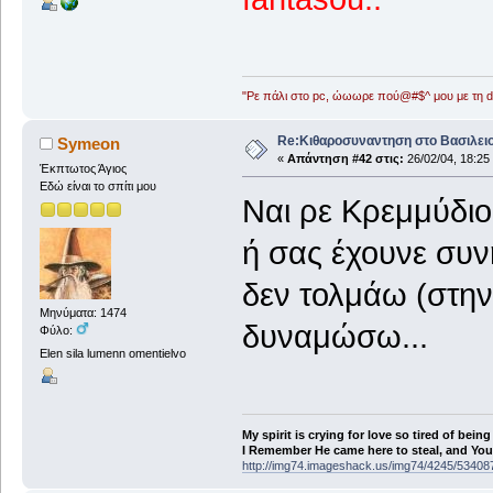
"Ρε πάλι στο pc, ώωωρε πού@#$^ μου με τη ds
Re:Κιθαροσυναντηση στο Βασιλειο
Symeon
«
Απάντηση #42 στις:
26/02/04, 18:25
Έκπτωτος Άγιος
Εδώ είναι το σπίτι μου
Ναι ρε Κρεμμύδιου
ή σας έχουνε συ
δεν τολμάω (στην
Μηνύματα: 1474
δυναμώσω...
Φύλο:
Elen sila lumenn omentielvo
My spirit is crying for love so tired of being
I Remember He came here to steal, and You a
http://img74.imageshack.us/img74/4245/53408