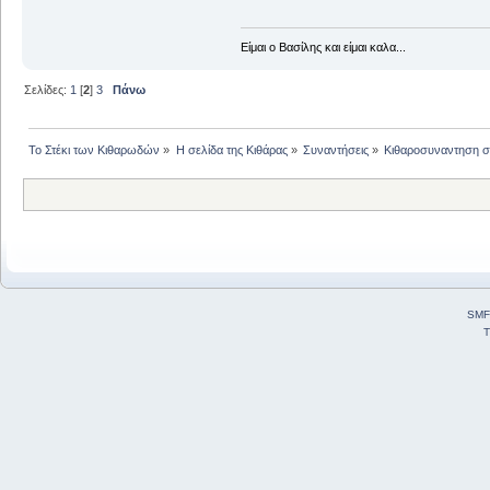
Είμαι ο Βασίλης και είμαι καλα...
Σελίδες:
1
[
2
]
3
Πάνω
Το Στέκι των Κιθαρωδών
»
Η σελίδα της Κιθάρας
»
Συναντήσεις
»
Κιθαροσυναντηση στ
SMF
T