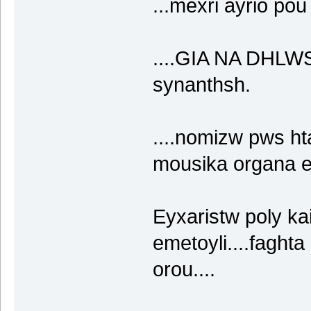
...mexri ayrio pou
....GIA NA DHLWS
synanthsh.
....nomizw pws h
mousika organa ev
Eyxaristw poly kai
emetoyli....faght
orou....