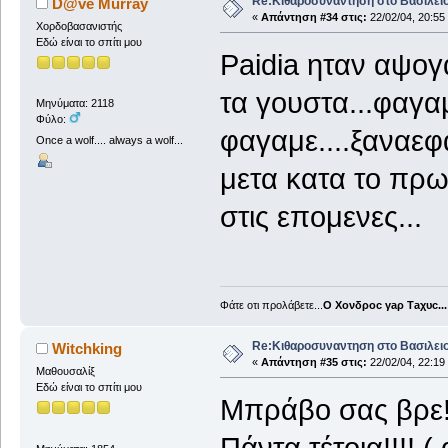
Re:Κιθαροσυναντηση στο Βασιλειο
D@ve Murray
«
Απάντηση #34 στις:
22/02/04, 20:55
Χορδοβασανιστής
Εδώ είναι το σπίτι μου
Paidia ηταν αψογ
τα γουστα...φαγαμ
Μηνύματα: 2118
Φύλο:
φαγαμε....ξαναεφα
Once a wolf.... always a wolf...
μετα κατα το πρω
στις επομενες...
Φάτε οτι προλάβετε...
Ο Χονδροc γaρ Τaχυc...
Re:Κιθαροσυναντηση στο Βασιλειο
Witchking
«
Απάντηση #35 στις:
22/02/04, 22:19
Μαθουσαλίξ
Εδώ είναι το σπίτι μου
Μπράβο σας βρε!!
Πάντα τέτοια!!!! (