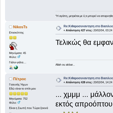
"Η αγάπη, μετριέται με ό,τι μπορεί να απαρνηθ
Re:Κιθαροσυναντηση στο Βασιλειο
NikosTs
«
Απάντηση #27 στις:
20/02/04, 03:24
Επισκέπτης
Τελικώς θα εμφαν
Μηνύματα: 45
Φύλο:
Γιάλα-γιάλα....
Allah ou akbar...
Re:Κιθαροσυναντηση στο Βασιλειο
Πέτροc
«
Απάντηση #28 στις:
20/02/04, 14:24
Γητευτής Ήχων
Εδώ είναι το σπίτι μου
... χμμμ ... μάλλ
Μηνύματα: 752
εκτός απροόπτου 
Φύλο:
Είναι η Σιωπή που Τώρα ξεκινά
...