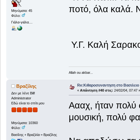
ποτό, όλα καλά. 
Μηνύματα: 45
Φύλο:
Γιάλα-γιάλα....
Υ.Γ. Καλή Σαρακοσ
Allah ou akbar...
Re:Κιθαροσυναντηση στο Βασιλειο 
Βραζίλης
«
Απάντηση #40 στις:
24/02/04, 07:47 
Δεν με λένε Bill!
Administrator
Αααχ, ήταν πολύ 
Εδώ είναι το σπίτι μου
μουσική, πολύ φαϊ
Μηνύματα: 10360
Φύλο:
Βασίλης + Βραζιλία = Βραζίλης