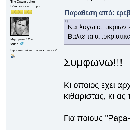
The Downstroker
Εδώ είναι το σπίτι μου
Παράθεση από: έρεβο
Και λογω αποκριων ει
Βαλτε τα αποκριατικα 
Μηνύματα: 3257
Φύλο:
Είμαι συναυλιάς... τι να κάνουμε?
Συμφωνω!!!
Κι οποιος εχει αρ
κιθαριστας, κι ας 
Για ποιους "Pap