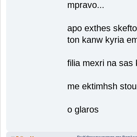
mpravo...
apo exthes skefto
ton kanw kyria em
filia mexri na sa
me ektimhsh stou
o glaros