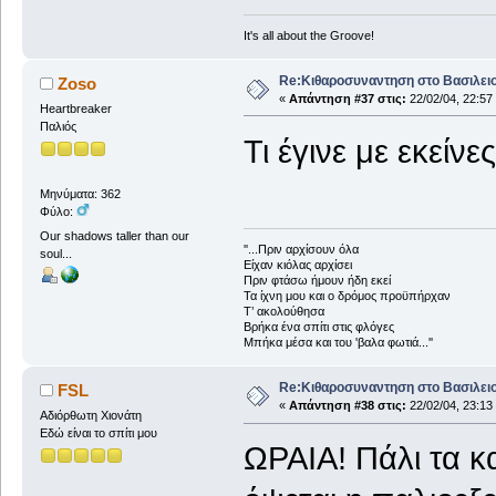
It's all about the Groove!
Re:Κιθαροσυναντηση στο Βασιλειο
Zoso
«
Απάντηση #37 στις:
22/02/04, 22:57
Heartbreaker
Παλιός
Τι έγινε με εκείν
Μηνύματα: 362
Φύλο:
Our shadows taller than our
''...Πριν αρχίσουν όλα
soul...
Είχαν κιόλας αρχίσει
Πριν φτάσω ήμουν ήδη εκεί
Τα ίχνη μου και ο δρόμος προϋπήρχαν
Τ’ ακολούθησα
Βρήκα ένα σπίτι στις φλόγες
Μπήκα μέσα και του 'βαλα φωτιά...''
Re:Κιθαροσυναντηση στο Βασιλειο
FSL
«
Απάντηση #38 στις:
22/02/04, 23:13
Αδιόρθωτη Xιονάτη
Εδώ είναι το σπίτι μου
ΩΡΑΙΑ! Πάλι τα κ