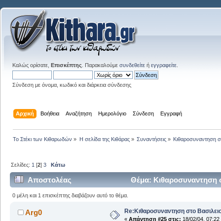
Καλώς ορίσατε,
Επισκέπτης
. Παρακαλούμε
συνδεθείτε
ή
εγγραφείτε
.
Σύνδεση με όνομα, κωδικό και διάρκεια σύνδεσης
Αρχική
Βοήθεια
Αναζήτηση
Ημερολόγιο
Σύνδεση
Εγγραφή
Το Στέκι των Κιθαρωδών
»
Η σελίδα της Κιθάρας
»
Συναντήσεις
»
Κιθαροσυναντηση στ
Σελίδες:
1
[
2
]
3
Κάτω
Αποστολέας
Θέμα: Κιθαροσυναντηση σ
0 μέλη και 1 επισκέπτης διαβάζουν αυτό το θέμα.
Re:Κιθαροσυναντηση στο Βασιλειο
Arg0
«
Απάντηση #25 στις:
18/02/04, 07:22