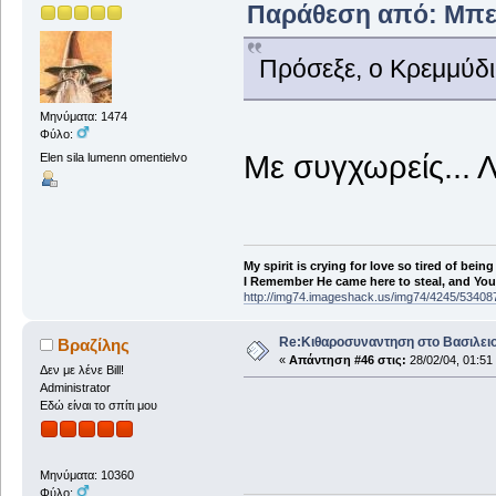
Παράθεση από: Μπεκρ
Πρόσεξε, ο Κρεμμύδιο
Μηνύματα: 1474
Φύλο:
Με συγχωρείς...
Elen sila lumenn omentielvo
My spirit is crying for love so tired of being
I Remember He came here to steal, and You a
http://img74.imageshack.us/img74/4245/53408
Re:Κιθαροσυναντηση στο Βασιλειο
Βραζίλης
«
Απάντηση #46 στις:
28/02/04, 01:51
Δεν με λένε Bill!
Administrator
Εδώ είναι το σπίτι μου
Μηνύματα: 10360
Φύλο: