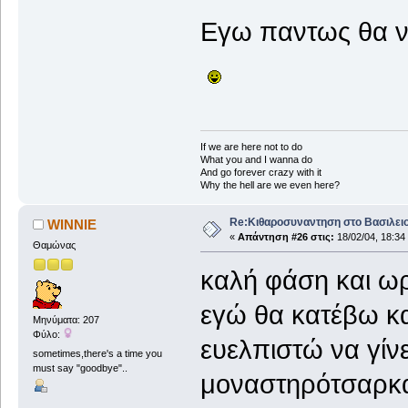
Εγω παντως θα ν
If we are here not to do
What you and I wanna do
And go forever crazy with it
Why the hell are we even here?
Re:Κιθαροσυναντηση στο Βασιλειο
WINNIE
«
Απάντηση #26 στις:
18/02/04, 18:34
Θαμώνας
καλή φάση και ωρ
εγώ θα κατέβω κα
Μηνύματα: 207
Φύλο:
ευελπιστώ να γίν
sometimes,there's a time you
must say "goodbye"..
μοναστηρότσαρκα