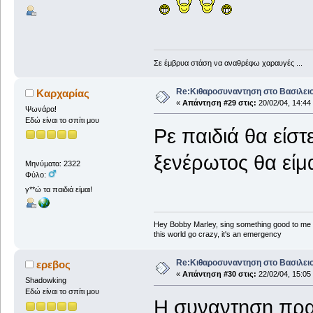
Σε έμβρυα στάση να αναθρέφω χαραυγές ...
Re:Κιθαροσυναντηση στο Βασιλειο
Καρχαρίας
«
Απάντηση #29 στις:
20/02/04, 14:44
Ψωνάρα!
Εδώ είναι το σπίτι μου
Ρε παιδιά θα είσ
ξενέρωτος θα είμαι
Μηνύματα: 2322
Φύλο:
γ**ώ τα παιδιά είμαι!
Hey Bobby Marley, sing something good to me
this world go crazy, it's an emergency
Re:Κιθαροσυναντηση στο Βασιλειο
ερεβος
«
Απάντηση #30 στις:
22/02/04, 15:05
Shadowking
Εδώ είναι το σπίτι μου
Η συναντηση πρα