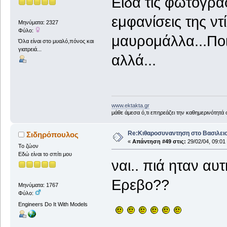
Είδα τις φωτογραφ
εμφανίσεις της ν
Μηνύματα: 2327
Φύλο:
μαυρομάλλα...Ποια
Όλα είναι στο μυαλό,πόνος και
γιατρειά...
αλλά...
www.ektakta.gr
μάθε άμεσα ό,τι επηρεάζει την καθημερινότητά
Re:Κιθαροσυναντηση στο Βασιλειο
Σιδηρόπουλος
«
Απάντηση #49 στις:
29/02/04, 09:01
Το ζώον
Εδώ είναι το σπίτι μου
ναι.. πιά ηταν αυ
Ερεβο??
Μηνύματα: 1767
Φύλο:
Engineers Do It With Models