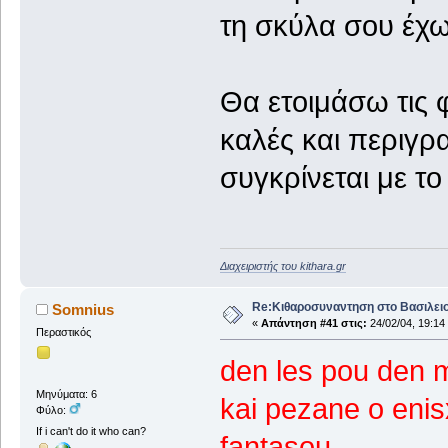
τη σκύλα σου έχ
Θα ετοιμάσω τις 
καλές και περιγρα
συγκρίνεται με το
Διαχειριστής του kithara.gr
Re:Κιθαροσυναντηση στο Βασιλειο
Somnius
«
Απάντηση #41 στις:
24/02/04, 19:14
Περαστικός
den les pou den m
Μηνύματα: 6
kai pezane o enisx
Φύλο:
If i can't do it who can?
fantasou..