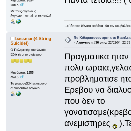
Μηνύματα: 1854
Φύλο:
Με τους αγγέλους
άγγελος...σκυλί με τα σκυλιά
...κι΄όποιος θάνατο φοβάται , θα τον κουβαλάει 
Re:Κιθαροσυναντηση στο Βασιλειο
bassman(4 String
Suicide!)
«
Απάντηση #36 στις:
22/02/04, 22:53
O Πολεμιστής του Φωτός
Πραγματικα ηταν
Εδώ είναι το σπίτι μου
πολυ ωραια,γελασ
Μηνύματα: 1255
προβληματισε ητα
Φύλο:
Το μπασο ΔΕΝ ειναι μονο
Ερεβου να διαλυο
συνοδευτικο οργανο...
που δεν το
γονατισαμε(κρεβα
ανεμιστηρες
).Τ