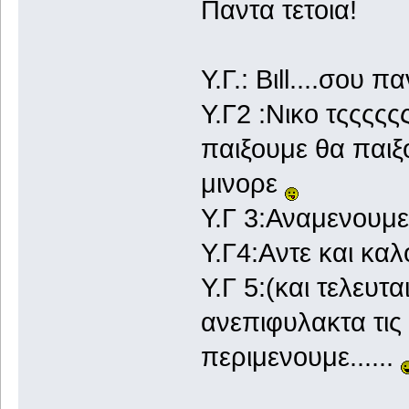
Παντα τετοια!
Y.Γ.: Βιll....σου 
Y.Γ2 :Νικο τςςςςς
παιξουμε θα παιξ
μινορε
Υ.Γ 3:Αναμενουμε
Υ.Γ4:Aντε και καλ
Υ.Γ 5:(και τελευτ
ανεπιφυλακτα τις
περιμενουμε......