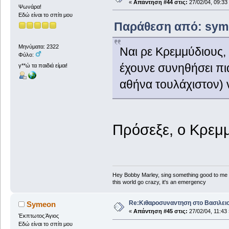
«
Απάντηση #44 στις:
27/02/04, 09:33
Ψωνάρα!
Εδώ είναι το σπίτι μου
Παράθεση από: symeo
Μηνύματα: 2322
Ναι ρε Κρεμμύδιους, τ
Φύλο:
έχουνε συνηθήσει π
γ**ώ τα παιδιά είμαι!
αθήνα τουλάχιστον) 
Πρόσεξε, ο Κρεμμ
Hey Bobby Marley, sing something good to me
this world go crazy, it's an emergency
Re:Κιθαροσυναντηση στο Βασιλειο
Symeon
«
Απάντηση #45 στις:
27/02/04, 11:43 
Έκπτωτος Άγιος
Εδώ είναι το σπίτι μου