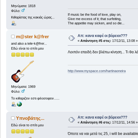
Μηνύματα: 1818
Φύλο:
If music be the food of love, play on,
Κιθαρίστας της κακιάς ώρας...
Give me excess of it; that surfeiting,
The appetite may sicken, and so die...
Απ: κανα καφέ οι βόρειοι???
m@ster k@frer
«
Απάντηση #5 στις:
17/12/11, 13:08 »
and also a tele-k@frer...
Εδώ είναι το σπίτι μου
Λοιπόν επειδή δεν βλέπω κίνηση... Τι θα 
http://www.myspace.com/hartinaoneira
Μηνύματα: 1969
Φύλο:
Το κιθαριζειν εστι φιλοσοφειν......
Απ: κανα καφέ οι βόρειοι???
Υπνοβάτης...
«
Απάντηση #6 στις:
17/12/11, 14:56 »
Εδώ είναι το σπίτι μου
Όποτε να ναι μετά τις 25, i will be availabl