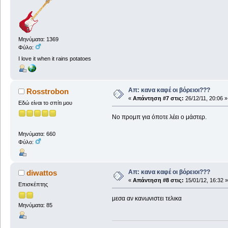
Μηνύματα: 1369
Φύλο:
I love it when it rains potatoes
Απ: κανα καφέ οι βόρειοι???
Rosstrobon
«
Απάντηση #7 στις:
26/12/11, 20:06 »
Εδώ είναι το σπίτι μου
Νο προμπ για όποτε λέει ο μάστερ.
Μηνύματα: 660
Φύλο:
Απ: κανα καφέ οι βόρειοι???
diwattos
«
Απάντηση #8 στις:
15/01/12, 16:32 »
Επισκέπτης
μεσα αν κανωνιστει τελικα
Μηνύματα: 85