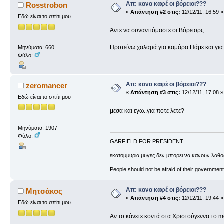
Απ: κανα καφέ οι βόρειοι???
Rosstrobon
«
Απάντηση #2 στις:
12/12/11, 16:59 »
Εδώ είναι το σπίτι μου
Άντε να συναντιόμαστε οι Βόρειορς.
Προτείνω χαλαρά για καμάρα.Πάμε και για
Μηνύματα: 660
Φύλο:
Απ: κανα καφέ οι βόρειοι???
zeromancer
«
Απάντηση #3 στις:
12/12/11, 17:08 »
Εδώ είναι το σπίτι μου
μεσα και εγω..για ποτε λετε?
Μηνύματα: 1907
Φύλο:
GARFIELD FOR PRESIDENT
εκατομμυρια μυγες δεν μπορει να κανουν λαθος
People should not be afraid of their governmen
Απ: κανα καφέ οι βόρειοι???
Μητσάκος
«
Απάντηση #4 στις:
12/12/11, 19:44 »
Εδώ είναι το σπίτι μου
Αν το κάνετε κοντά στα Χριστούγεννα το me