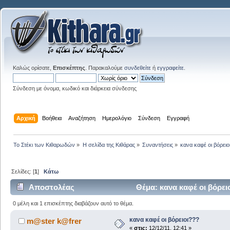
Καλώς ορίσατε,
Επισκέπτης
. Παρακαλούμε
συνδεθείτε
ή
εγγραφείτε
.
Σύνδεση με όνομα, κωδικό και διάρκεια σύνδεσης
Αρχική
Βοήθεια
Αναζήτηση
Ημερολόγιο
Σύνδεση
Εγγραφή
Το Στέκι των Κιθαρωδών
»
Η σελίδα της Κιθάρας
»
Συναντήσεις
»
κανα καφέ οι βόρειο
Σελίδες: [
1
]
Κάτω
Αποστολέας
Θέμα: κανα καφέ οι βόρει
0 μέλη και 1 επισκέπτης διαβάζουν αυτό το θέμα.
κανα καφέ οι βόρειοι???
m@ster k@frer
«
στις:
12/12/11, 12:41 »