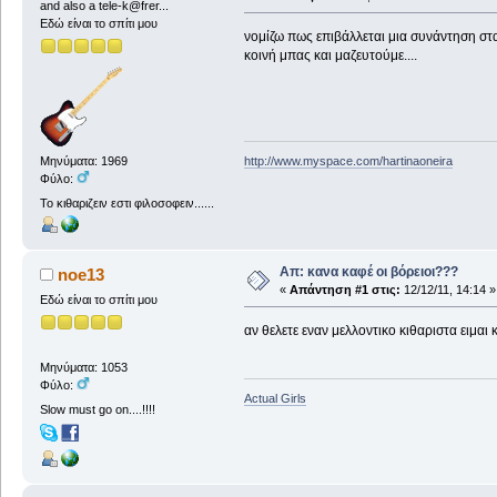
and also a tele-k@frer...
Εδώ είναι το σπίτι μου
νομίζω πως επιβάλλεται μια συνάντηση στα
κοινή μπας και μαζευτούμε....
http://www.myspace.com/hartinaoneira
Μηνύματα: 1969
Φύλο:
Το κιθαριζειν εστι φιλοσοφειν......
Απ: κανα καφέ οι βόρειοι???
noe13
«
Απάντηση #1 στις:
12/12/11, 14:14 »
Εδώ είναι το σπίτι μου
αν θελετε εναν μελλοντικο κιθαριστα ειμαι 
Μηνύματα: 1053
Φύλο:
Actual Girls
Slow must go on....!!!!