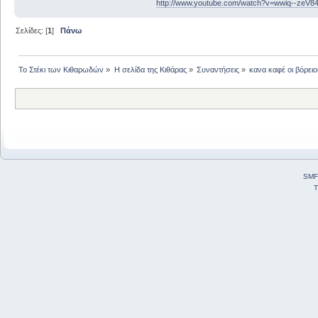
http://www.youtube.com/watch?v=wwiq--zeV8
Σελίδες: [
1
]
Πάνω
Το Στέκι των Κιθαρωδών
»
Η σελίδα της Κιθάρας
»
Συναντήσεις
»
κανα καφέ οι βόρειο
SMF
T