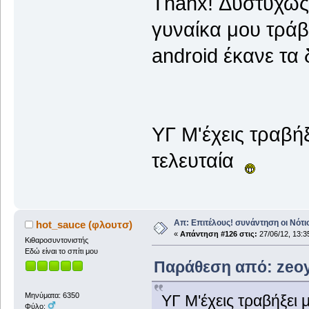
Thanx! Δυστυχώς 
γυναίκα μου τράβη
android έκανε τα 
ΥΓ Μ'έχεις τραβή
τελευταία
Απ: Επιτέλους! συνάντηση οι Νότι
hot_sauce (φλουτσ)
«
Απάντηση #126 στις:
27/06/12, 13:3
Κιθαροσυντονιστής
Εδώ είναι το σπίτι μου
Παράθεση από: zeoy 
Μηνύματα: 6350
ΥΓ Μ'έχεις τραβήξει
Φύλο: