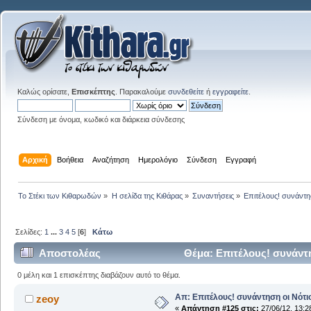
Καλώς ορίσατε,
Επισκέπτης
. Παρακαλούμε
συνδεθείτε
ή
εγγραφείτε
.
Σύνδεση με όνομα, κωδικό και διάρκεια σύνδεσης
Αρχική
Βοήθεια
Αναζήτηση
Ημερολόγιο
Σύνδεση
Εγγραφή
Το Στέκι των Κιθαρωδών
»
Η σελίδα της Κιθάρας
»
Συναντήσεις
»
Επιτέλους! συνάντησ
Σελίδες:
1
...
3
4
5
[
6
]
Κάτω
Αποστολέας
Θέμα: Επιτέλους! συνάντ
0 μέλη και 1 επισκέπτης διαβάζουν αυτό το θέμα.
Απ: Επιτέλους! συνάντηση οι Νότι
zeoy
«
Απάντηση #125 στις:
27/06/12, 13:2