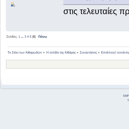
στις τελευταίες 
Σελίδες:
1
...
3
4
5
[
6
]
Πάνω
Το Στέκι των Κιθαρωδών
»
Η σελίδα της Κιθάρας
»
Συναντήσεις
»
Επιτέλους! συνάντησ
SMF
T