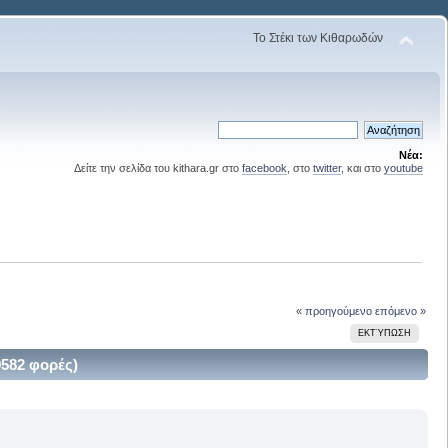
Το Στέκι των Κιθαρωδών
Νέα:
Δείτε την σελίδα του kithara.gr στο
facebook
, στο
twitter
, και στο
youtube
« προηγούμενο
επόμενο »
ΕΚΤΎΠΩΣΗ
9582 φορές)