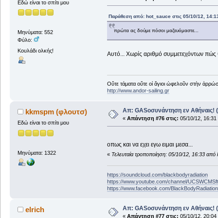
Εδώ είναι το σπίτι μου
Παράθεση από: hot_sauce στις 05/10/12, 14:1
πρώτα ας δούμε πόσοι μαζευόμαστε...
Μηνύματα: 552
Φύλο:
Κουλάδι ολκής!
Αυτό... Χωρίς αριθμό συμμετεχόντων πώς
Οὔτε τάματα οὔτε οἱ ἅγιοι ὠφελοῦν στὴν ἀρρώστ
http://www.andor-sailing.gr
Απ: GASοσυνάντηση εν Αθήναις! (
kkmspm (φλουτσ)
«
Απάντηση #76 στις:
05/10/12, 16:31
Εδώ είναι το σπίτι μου
οπως και να εχει εγω ειμαι μεσα...
Μηνύματα: 1322
«
Τελευταία τροποποίηση: 05/10/12, 16:33 απ
https://soundcloud.com/blackbodyradiation
https://www.youtube.com/channel/UCSWCMS
https://www.facebook.com/BlackBodyRadiatio
Απ: GASοσυνάντηση εν Αθήναις! (
elrich
«
Απάντηση #77 στις:
05/10/12, 20:04