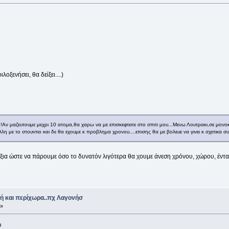
οξενήσει, θα δείξει....)
Αν μαζευτουμε μεχρι 10 ατομα,θα χαρω να με επισκεφτειτε στο σπιτι μου...Μενω Λουτρακι,σε μον
λλη με το στουντιο και δε θα εχουμε κ προβλημα χρονου....επισης θα με βολευε να γινει κ σχετικα 
ξια ώστε να πάρουμε όσο το δυνατόν λιγότερα θα χουμε άνεση χρόνου, χώρου, έντασ
ή και περίχωρα..πχ Λαγονήσ
 »
9