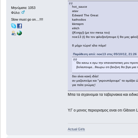
hot_sauce
Μηνύματα: 1053
atav
Φύλο:
Edward The Great
Slow must go on....!!!!
kathodios
kkmspm
elrich
((Korgy)) (με τον mesa του)
noe13 (ή θα τον φιλοξενήσουμε ή θα μας φιλοξενή
8 μέχρι τώρα! ιέλα πάμε!
Παράθεση από: noe13 στις 05/10/12, 21:26
Θα κανω κ εγω την επαναστατικη μου προτα
βολευτουμε...θεωρω οτι βενζινη θα βγει μια 
δεν είναι κακή ιδέα!
αν μαζευτούμε και "γκρουπάρουμε" τα αμάξια 
για πείτε γνώμες!
Μπα τα σιχαινομαι τα ταβερνακια και ειδικα
Υ.Γ ο μονος περιορισμος ειναι οτι Gibson L
Actual Girls