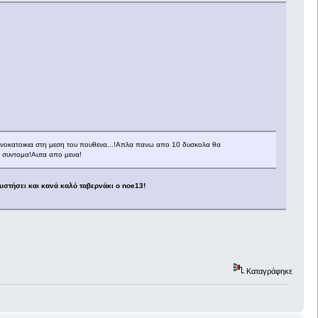
μονοκατοικια στη μεση του πουθενα...!Απλα πανω απο 10 δυσκολα θα
κα συντομα!Αυτα απο μενα!
υστήσει και κανά καλό ταβερνάκι ο noe13!
Καταγράφηκε