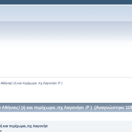
θήναις! (ή και περίχωρα..πχ Λαγονήσι :P )
θήναις! (ή και περίχωρα..πχ Λαγονήσι :P ) (Αναγνώστηκε 11
ή και περίχωρα..πχ Λαγονήσ
 »