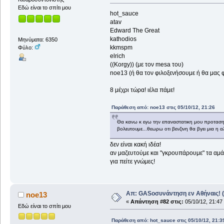
Εδώ είναι το σπίτι μου
hot_sauce
atav
Edward The Great
kathodios
Μηνύματα: 6350
kkmspm
Φύλο:
elrich
((Korgy)) (με τον mesa του)
noe13 (ή θα τον φιλοξενήσουμε ή θα μας φιλ
8 μέχρι τώρα! ιέλα πάμε!
Παράθεση από: noe13 στις 05/10/12, 21:26
Θα κανω κ εγω την επαναστατικη μου προταση!
βολευτουμε...θεωρω οτι βενζινη θα βγει μια η α
δεν είναι κακή ιδέα!
αν μαζευτούμε και "γκρουπάρουμε" τα αμά
για πείτε γνώμες!
Απ: GASοσυνάντηση εν Αθήναις! (
noe13
«
Απάντηση #82 στις:
05/10/12, 21:47
Εδώ είναι το σπίτι μου
Παράθεση από: hot_sauce στις 05/10/12, 21:3