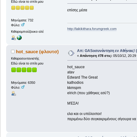
Εδώ είναι το σπίτι μου
επίσης μέσα
Μηνύματα: 732
Φύλο:
http://laikikithara.forumgreek.com
Κιθαρομπούζουκο ολέ
Απ: GASοσυνάντηση εν Αθήναις! (
hot_sauce (φλουτσ)
«
Απάντηση #78 στις:
05/10/12, 20:29
Κιθαροσυντονιστής
Εδώ είναι το σπίτι μου
hot_sauce
atav
Edward The Great
kathodios
Μηνύματα: 6350
kkmspm
Φύλο:
elrich (που χάθηκες εσύ?)
ΜΈΣΑ!
ελα και οι υπόλοιποι!
περιμένω δύο συγκεκριμένους σίγουρα ν