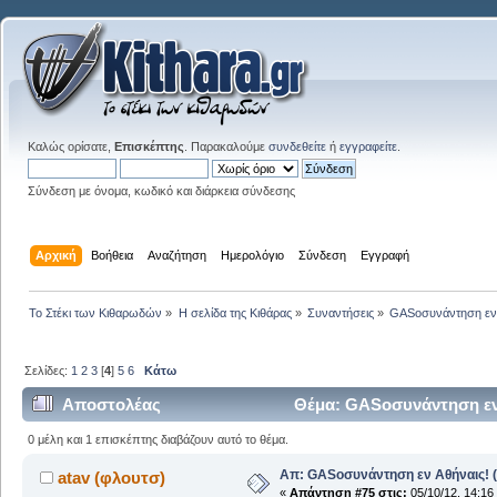
Καλώς ορίσατε,
Επισκέπτης
. Παρακαλούμε
συνδεθείτε
ή
εγγραφείτε
.
Σύνδεση με όνομα, κωδικό και διάρκεια σύνδεσης
Αρχική
Βοήθεια
Αναζήτηση
Ημερολόγιο
Σύνδεση
Εγγραφή
Το Στέκι των Κιθαρωδών
»
Η σελίδα της Κιθάρας
»
Συναντήσεις
»
GASοσυνάντηση εν Α
Σελίδες:
1
2
3
[
4
]
5
6
Κάτω
Αποστολέας
Θέμα: GASοσυνάντηση εν Α
0 μέλη και 1 επισκέπτης διαβάζουν αυτό το θέμα.
Απ: GASοσυνάντηση εν Αθήναις! (
atav (φλουτσ)
«
Απάντηση #75 στις:
05/10/12, 14:16