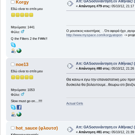
Απ: GASοσυνάντηση εν Αθήναις! (
Korgy
«
Απάντηση #79 στις:
05/10/12, 21:17
Εδώ είναι το σπίτι μου
Μηνύματα: 1441
Ο μουσικος-καυστήρας . Ότι αφορά ήχο ,αγορ
Φύλο:
http://www.myspace.com/korgyatopon
-> proje
Q the Filters 2 the F##k!!
Απ: GASοσυνάντηση εν Αθήναις! (
noe13
«
Απάντηση #80 στις:
05/10/12, 21:26
Εδώ είναι το σπίτι μου
Θα κανω κ εγω την επαναστατικη μου προτ
δυσκολα θα βολευτουμε...θεωρω οτι βενζινη
Μηνύματα: 1053
Φύλο:
Slow must go on....!!!!
Actual Girls
Απ: GASοσυνάντηση εν Αθήναις! (
hot_sauce (φλουτσ)
«
Απάντηση #81 στις:
05/10/12, 21:39
Κιθαροσυντονιστής