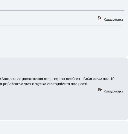
Καταγράφηκε
ω Λουτρακι,σε μονοκατοικια στη μεση του πουθενα...!Απλα πανω απο 10
α με βολευε να γινει κ σχετικα συντομα!Αυτα απο μενα!
Καταγράφηκε