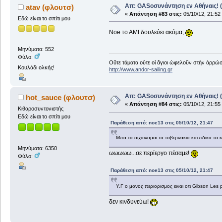
Απ: GASοσυνάντηση εν Αθήναις! (
atav (φλουτσ)
«
Απάντηση #83 στις:
05/10/12, 21:52
Εδώ είναι το σπίτι μου
Noe το ΑΜΙ δουλεύει ακόμα;
Μηνύματα: 552
Φύλο:
Οὔτε τάματα οὔτε οἱ ἅγιοι ὠφελοῦν στὴν ἀρρώστ
Κουλάδι ολκής!
http://www.andor-sailing.gr
Απ: GASοσυνάντηση εν Αθήναις! (
hot_sauce (φλουτσ)
«
Απάντηση #84 στις:
05/10/12, 21:55
Κιθαροσυντονιστής
Εδώ είναι το σπίτι μου
Παράθεση από: noe13 στις 05/10/12, 21:47
Μπα τα σιχαινομαι τα ταβερνακια και ειδικα τα 
Μηνύματα: 6350
ωωωωω...σε περίεργο πέσαμε!
Φύλο:
Παράθεση από: noe13 στις 05/10/12, 21:47
Υ.Γ ο μονος περιορισμος ειναι οτι Gibson Les pa
δεν κινδυνεύω!