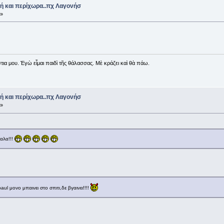
ή και περίχωρα..πχ Λαγονήσ
 »
ια μου. Ἐγὼ εἶμαι παιδὶ τῆς θάλασσας. Μὲ κράζει καὶ θὰ πάω.
ή και περίχωρα..πχ Λαγονήσ
 »
καλα!!!
ul μονο μπαινει στο σπιτι,δε βγαινει!!!!