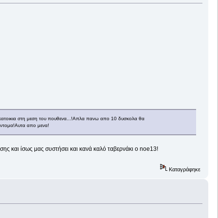
οκατοικια στη μεση του πουθενα...!Απλα πανω απο 10 δυσκολα θα
συντομα!Αυτα απο μενα!
ης και ίσως μας συστήσει και κανά καλό ταβερνάκι ο noe13!
Καταγράφηκε