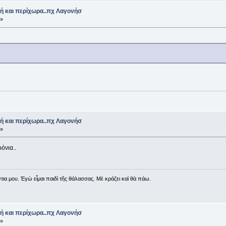
ή και περίχωρα..πχ Λαγονήσ
 »
ή και περίχωρα..πχ Λαγονήσ
 »
όνια..
ια μου. Ἐγὼ εἶμαι παιδὶ τῆς θάλασσας. Μὲ κράζει καὶ θὰ πάω.
ή και περίχωρα..πχ Λαγονήσ
 »