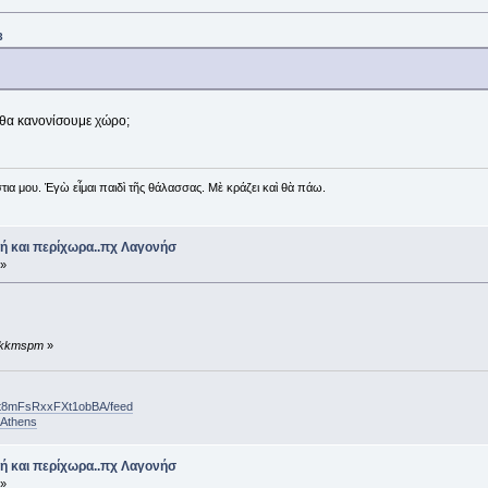
3
 θα κανονίσουμε χώρο;
ια μου. Ἐγὼ εἶμαι παιδὶ τῆς θάλασσας. Μὲ κράζει καὶ θὰ πάω.
ή και περίχωρα..πχ Λαγονήσ
 »
ό kkmspm
»
ft8mFsRxxFXt1obBA/feed
nAthens
ή και περίχωρα..πχ Λαγονήσ
 »