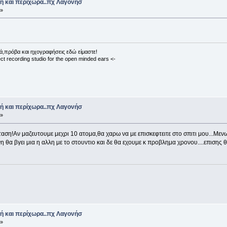
ή και περίχωρα..πχ Λαγονήσ
 »
ά,πρόβα και ηχογραφήσεις εδώ είμαστε!
ct recording studio for the open minded ears <-
ή και περίχωρα..πχ Λαγονήσ
 »
αση!Αν μαζευτουμε μεχρι 10 ατομα,θα χαρω να με επισκεφτειτε στο σπιτι μου...Μεν
 θα βγει μια η αλλη με το στουντιο και δε θα εχουμε κ προβλημα χρονου....επισης θ
ή και περίχωρα..πχ Λαγονήσ
 »