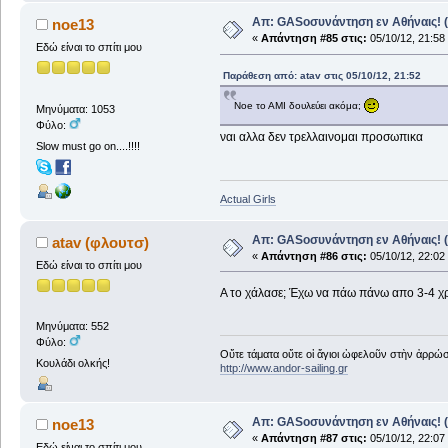
Απ: GASοσυνάντηση εν Αθήναις! (
noe13
«
Απάντηση #85 στις:
05/10/12, 21:58
Εδώ είναι το σπίτι μου
Παράθεση από: atav στις 05/10/12, 21:52
Noe το ΑΜΙ δουλεύει ακόμα;
Μηνύματα: 1053
Φύλο:
ναι αλλα δεν τρελλαινομαι προσωπικα
Slow must go on....!!!!
Actual Girls
Απ: GASοσυνάντηση εν Αθήναις! (
atav (φλουτσ)
«
Απάντηση #86 στις:
05/10/12, 22:02
Εδώ είναι το σπίτι μου
Α το χάλασε; Έχω να πάω πάνω απο 3-4 χρ
Μηνύματα: 552
Φύλο:
Οὔτε τάματα οὔτε οἱ ἅγιοι ὠφελοῦν στὴν ἀρρώστ
Κουλάδι ολκής!
http://www.andor-sailing.gr
Απ: GASοσυνάντηση εν Αθήναις! (
noe13
«
Απάντηση #87 στις:
05/10/12, 22:07
Εδώ είναι το σπίτι μου