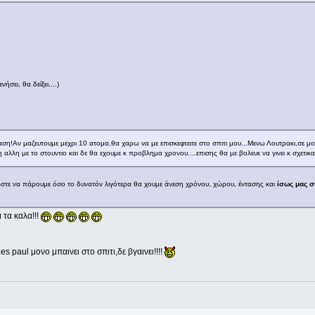
σει, θα δείξει....)
ση!Αν μαζευτουμε μεχρι 10 ατομα,θα χαρω να με επισκεφτειτε στο σπιτι μου...Μενω Λουτρακι,σε 
η αλλη με το στουντιο και δε θα εχουμε κ προβλημα χρονου....επισης θα με βολευε να γινει κ σχετι
ώστε να πάρουμε όσο το δυνατόν λιγότερα θα χουμε άνεση χρόνου, χώρου, έντασης και
ίσως μας σ
 τα καλα!!!
es paul μονο μπαινει στο σπιτι,δε βγαινει!!!!