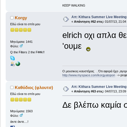
KEEP WALKING
Απ: Kithara Summer Live Meeting 2
Korgy
«
Απάντηση #62 στις:
01/07/13, 21:04
Εδώ είναι το σπίτι μου
elrich οχι απλα 
Μηνύματα: 1441
'ουμε
Φύλο:
Q the Filters 2 the F##k!!
Ο μουσικος-καυστήρας . Ότι αφορά ήχο ,αγορ
http://www.myspace.com/korgyatopon
-> proje
Απ: Kithara Summer Live Meeting 2
Καθόδιος (φλουτσ)
«
Απάντηση #63 στις:
04/07/13, 23:09
Εδώ είναι το σπίτι μου
Δε βλέπω καμία σ
Μηνύματα: 1563
Φύλο:
άιντε άιντε....!