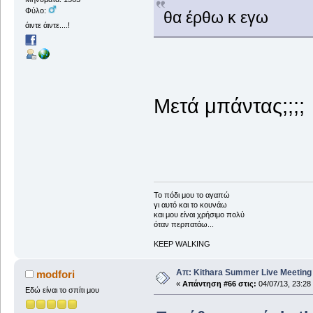
Φύλο:
θα έρθω κ εγω
άιντε άιντε....!
Μετά μπάντας;;;;
To πόδι μου το αγαπώ
γι αυτό και το κουνάω
και μου είναι χρήσιμο πολύ
όταν περπατάω...
KEEP WALKING
Απ: Kithara Summer Live Meeting 2
modfori
«
Απάντηση #66 στις:
04/07/13, 23:28
Εδώ είναι το σπίτι μου