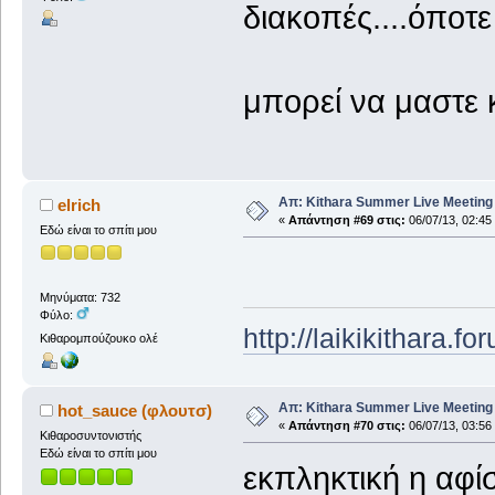
διακοπές....όποτ
μπορεί να μαστε κ
Απ: Kithara Summer Live Meeting 2
elrich
«
Απάντηση #69 στις:
06/07/13, 02:45
Εδώ είναι το σπίτι μου
Μηνύματα: 732
Φύλο:
http://laikikithara.
Κιθαρομπούζουκο ολέ
Απ: Kithara Summer Live Meeting 2
hot_sauce (φλουτσ)
«
Απάντηση #70 στις:
06/07/13, 03:56
Κιθαροσυντονιστής
Εδώ είναι το σπίτι μου
εκπληκτική η αφίσ