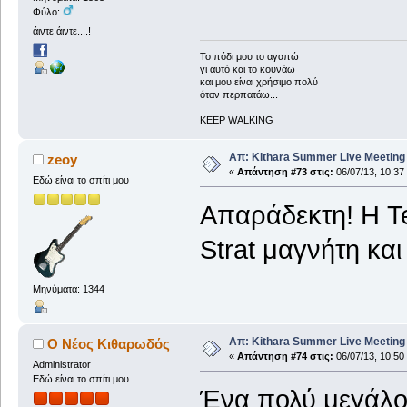
Φύλο:
άιντε άιντε....!
To πόδι μου το αγαπώ
γι αυτό και το κουνάω
και μου είναι χρήσιμο πολύ
όταν περπατάω...
KEEP WALKING
Απ: Kithara Summer Live Meeting 2
zeoy
«
Απάντηση #73 στις:
06/07/13, 10:37
Εδώ είναι το σπίτι μου
Απαράδεκτη! Η Te
Strat μαγνήτη κα
Μηνύματα: 1344
Απ: Kithara Summer Live Meeting 2
Ο Νέος Κιθαρωδός
«
Απάντηση #74 στις:
06/07/13, 10:50
Administrator
Εδώ είναι το σπίτι μου
Ένα πολύ μεγάλο