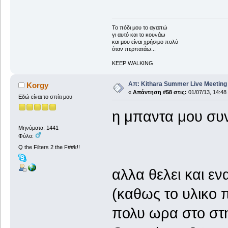
To πόδι μου το αγαπώ
γι αυτό και το κουνάω
και μου είναι χρήσιμο πολύ
όταν περπατάω...
KEEP WALKING
Απ: Kithara Summer Live Meeting 2
Korgy
«
Απάντηση #58 στις:
01/07/13, 14:48
Εδώ είναι το σπίτι μου
η μπαντα μου συνε
Μηνύματα: 1441
Φύλο:
Q the Filters 2 the F##k!!
αλλα θελει και ε
(καθως το υλικο 
πολυ ωρα στο στη