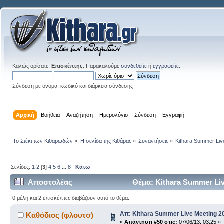
Καλώς ορίσατε,
Επισκέπτης
. Παρακαλούμε
συνδεθείτε
ή
εγγραφείτε
.
Σύνδεση με όνομα, κωδικό και διάρκεια σύνδεσης
Αρχική
Βοήθεια
Αναζήτηση
Ημερολόγιο
Σύνδεση
Εγγραφή
Το Στέκι των Κιθαρωδών
»
Η σελίδα της Κιθάρας
»
Συναντήσεις
»
Kithara Summer Liv
Σελίδες:
1
2
[
3
]
4
5
6
...
8
Κάτω
Αποστολέας
Θέμα: Kithara Summer Liv
φορές)
0 μέλη και 2 επισκέπτες διαβάζουν αυτό το θέμα.
Απ: Kithara Summer Live Meeting 201
Καθόδιος (φλουτσ)
«
Απάντηση #50 στις:
07/06/13, 03:25 »