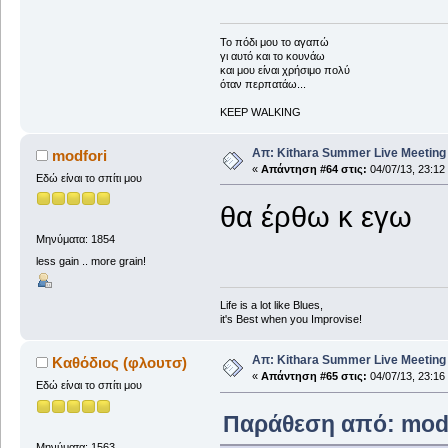
To πόδι μου το αγαπώ
γι αυτό και το κουνάω
και μου είναι χρήσιμο πολύ
όταν περπατάω...
KEEP WALKING
Απ: Kithara Summer Live Meeting 2
modfori
«
Απάντηση #64 στις:
04/07/13, 23:12
Εδώ είναι το σπίτι μου
θα έρθω κ εγω
Μηνύματα: 1854
less gain .. more grain!
Life is a lot like Blues,
it's Best when you Improvise!
Απ: Kithara Summer Live Meeting 2
Καθόδιος (φλουτσ)
«
Απάντηση #65 στις:
04/07/13, 23:16
Εδώ είναι το σπίτι μου
Παράθεση από: modfo
Μηνύματα: 1563