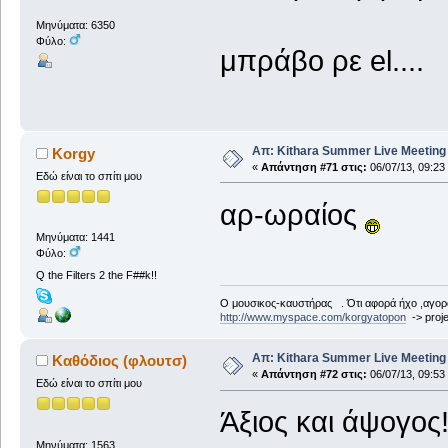
Μηνύματα: 6350
Φύλο:
μπράβο ρε el....
Απ: Kithara Summer Live Meeting 2
Korgy
«
Απάντηση #71 στις:
06/07/13, 09:23
Εδώ είναι το σπίτι μου
αρ-ωραίος
Μηνύματα: 1441
Φύλο:
Q the Filters 2 the F##k!!
Ο μουσικος-καυστήρας . Ότι αφορά ήχο ,αγορ
http://www.myspace.com/korgyatopon
-> proje
Απ: Kithara Summer Live Meeting 2
Καθόδιος (φλουτσ)
«
Απάντηση #72 στις:
06/07/13, 09:53
Εδώ είναι το σπίτι μου
Άξιος και άψογο
Μηνύματα: 1563