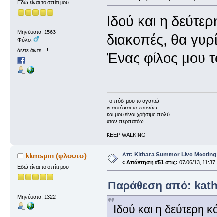
Εδώ είναι το σπίτι μου
Ιδού και η δεύτε
Μηνύματα: 1563
διακοπές, θα γυρίσ
Φύλο:
άιντε άιντε....!
Ένας φίλος μου το
To πόδι μου το αγαπώ
γι αυτό και το κουνάω
και μου είναι χρήσιμο πολύ
όταν περπατάω...
KEEP WALKING
Απ: Kithara Summer Live Meeting 2
kkmspm (φλουτσ)
«
Απάντηση #51 στις:
07/06/13, 11:37 
Εδώ είναι το σπίτι μου
Παράθεση από: katho
Μηνύματα: 1322
Ιδού και η δεύτερη κ