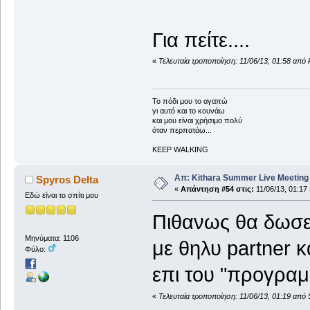
Για πείτε....
«
Τελευταία τροποποίηση: 11/06/13, 01:58 από 
To πόδι μου το αγαπώ
γι αυτό και το κουνάω
και μου είναι χρήσιμο πολύ
όταν περπατάω...
KEEP WALKING
Απ: Kithara Summer Live Meeting 2
Spyros Delta
«
Απάντηση #54 στις:
11/06/13, 01:17 
Εδώ είναι το σπίτι μου
Πιθανως θα δωσει
Μηνύματα: 1106
με θηλυ partner κ
Φύλο:
επι του "προγραμ
«
Τελευταία τροποποίηση: 11/06/13, 01:19 από 