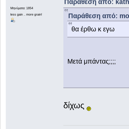
Παράθεση από: katho
Μηνύματα: 1854
Παράθεση από: modf
less gain .. more grain!
θα έρθω κ εγω
Μετά μπάντας;;;;
δίχως