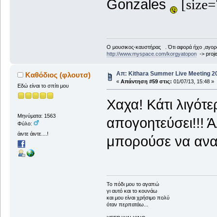
Gonzales
[size=
Ο μουσικος-καυστήρας . Ότι αφορά ήχο ,αγορ
http://www.myspace.com/korgyatopon
-> proje
Απ: Kithara Summer Live Meeting 201
Καθόδιος (φλουτσ)
«
Απάντηση #59 στις:
01/07/13, 15:48 »
Εδώ είναι το σπίτι μου
Χαχα! Κάτι λιγότ
Μηνύματα: 1563
απογοητεύσει!!! 
Φύλο:
άιντε άιντε....!
μπορούσε να ανα
To πόδι μου το αγαπώ
γι αυτό και το κουνάω
και μου είναι χρήσιμο πολύ
όταν περπατάω...