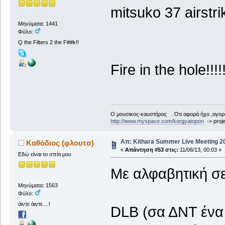
mitsuko 37 airstri
Μηνύματα: 1441
Φύλο:
Q the Filters 2 the F##k!!
Fire in the hole!!!!!
Ο μουσικος-καυστήρας . Ότι αφορά ήχο ,αγορ
http://www.myspace.com/korgyatopon
-> proje
Απ: Kithara Summer Live Meeting 201
Καθόδιος (φλουτσ)
«
Απάντηση #53 στις:
11/06/13, 00:03 »
Εδώ είναι το σπίτι μου
Με αλφαβητική σε
Μηνύματα: 1563
Φύλο:
άιντε άιντε....!
DLB (σα ΔΝΤ ένα