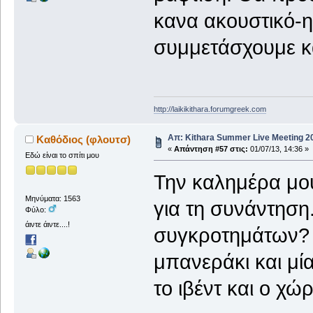
κανα ακουστικό-ηλ
συμμετάσχουμε 
http://laikikithara.forumgreek.com
Απ: Kithara Summer Live Meeting 201
Καθόδιος (φλουτσ)
«
Απάντηση #57 στις:
01/07/13, 14:36 »
Εδώ είναι το σπίτι μου
Την καλημέρα μου
Μηνύματα: 1563
για τη συνάντηση
Φύλο:
άιντε άιντε....!
συγκροτημάτων? Ν
μπανεράκι και μί
το ιβέντ και ο χώρ