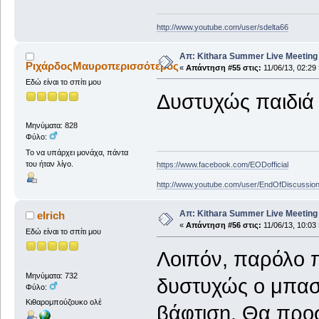
http://www.youtube.com/user/sdelta66
Απ: Kithara Summer Live Meeting 2
ΡιχάρδοςΜαυροπερισσότερος
«
Απάντηση #55 στις:
11/06/13, 02:29 
Εδώ είναι το σπίτι μου
Δυστυχώς παιδιά 2
Μηνύματα: 828
Φύλο:
Το να υπάρχει μονάχα, πάντα
του ήταν λίγο.
https://www.facebook.com/EODofficial
http://www.youtube.com/user/EndOfDiscussio
Απ: Kithara Summer Live Meeting 2
elrich
«
Απάντηση #56 στις:
11/06/13, 10:03 
Εδώ είναι το σπίτι μου
Λοιπόν, παρόλο πο
Μηνύματα: 732
δυστυχώς ο μπασί
Φύλο:
Κιθαρομπούζουκο ολέ
βάφτιση. Θα προ