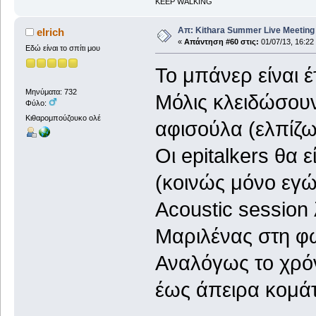
KEEP WALKING
Απ: Kithara Summer Live Meeting 2
elrich
«
Απάντηση #60 στις:
01/07/13, 16:22
Εδώ είναι το σπίτι μου
Το μπάνερ είναι έ
Μηνύματα: 732
Μόλις κλειδώσουν
Φύλο:
Κιθαρομπούζουκο ολέ
αφισούλα (ελπίζω
Οι epitalkers θα ε
(κοινώς μόνο εγώ
Acoustic session
Μαριλένας στη φω
Αναλόγως το χρό
έως άπειρα κομάτ