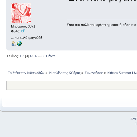
Όσο πιο πολύ σου αρέσει η μουσική, τόσο πιο 
Μηνύματα: 3371
Φύλο:
... και καλό τραγούδι!
Σελίδες:
1
2
[
3
]
4
5
6
...
8
Πάνω
Το Στέκι των Κιθαρωδών
»
Η σελίδα της Κιθάρας
»
Συναντήσεις
»
Kithara Summer Liv
SMF
T