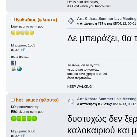
Life is a lot like Blues,
it's Best when you Improvise!
Απ: Kithara Summer Live Meeting 2
Καθόδιος (φλουτσ)
«
Απάντηση #67 στις:
05/07/13, 00:01
Εδώ είναι το σπίτι μου
Δε μπειράζει, θα
Μηνύματα: 1563
Φύλο:
άιντε άιντε....!
To πόδι μου το αγαπώ
γι αυτό και το κουνάω
και μου είναι χρήσιμο πολύ
όταν περπατάω...
KEEP WALKING
Απ: Kithara Summer Live Meeting 2
hot_sauce (φλουτσ)
«
Απάντηση #68 στις:
05/07/13, 00:12
Κιθαροσυντονιστής
Εδώ είναι το σπίτι μου
δυστυχώς δεν ξέρ
καλοκαιριού και 
Μηνύματα: 6350
Φύλο: