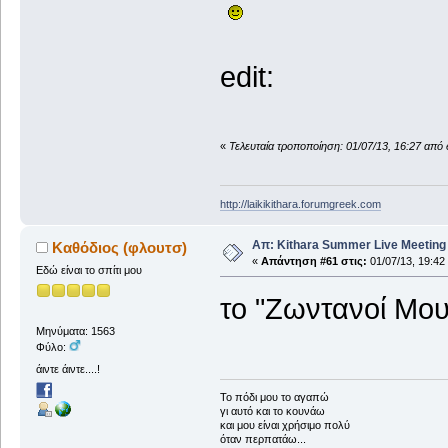
edit:
«
Τελευταία τροποποίηση: 01/07/13, 16:27 από e
http://laikikithara.forumgreek.com
Απ: Kithara Summer Live Meeting 2
Καθόδιος (φλουτσ)
«
Απάντηση #61 στις:
01/07/13, 19:42
Εδώ είναι το σπίτι μου
το "Ζωντανοί Μου
Μηνύματα: 1563
Φύλο:
άιντε άιντε....!
To πόδι μου το αγαπώ
γι αυτό και το κουνάω
και μου είναι χρήσιμο πολύ
όταν περπατάω...