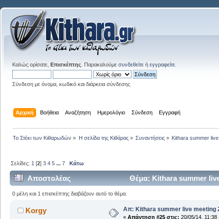
Καλώς ορίσατε,
Επισκέπτης
. Παρακαλούμε
συνδεθείτε
ή
εγγραφείτε
.
Σύνδεση με όνομα, κωδικό και διάρκεια σύνδεσης
Αρχική
Βοήθεια
Αναζήτηση
Ημερολόγιο
Σύνδεση
Εγγραφή
Το Στέκι των Κιθαρωδών
»
Η σελίδα της Κιθάρας
»
Συναντήσεις
»
Kithara summer liv
Σελίδες:
1
[
2
]
3
4
5
...
7
Κάτω
Αποστολέας
Θέμα: Kithara summer liv
0 μέλη και 1 επισκέπτης διαβάζουν αυτό το θέμα.
Απ: Kithara summer live meeting
Korgy
«
Απάντηση #25 στις:
20/05/14, 11:38 