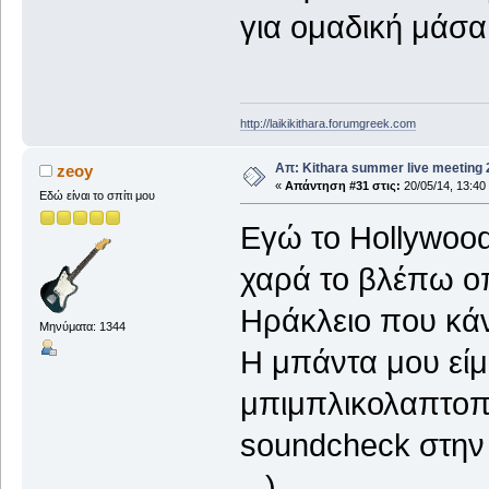
για ομαδική μάσα 
http://laikikithara.forumgreek.com
Απ: Kithara summer live meeting
zeoy
«
Απάντηση #31 στις:
20/05/14, 13:40
Εδώ είναι το σπίτι μου
Εγώ το Hollywood
χαρά το βλέπω οπ
Ηράκλειο που κάν
Μηνύματα: 1344
Η μπάντα μου είμ
μπιμπλικολαπτοπ
soundcheck στην 
).