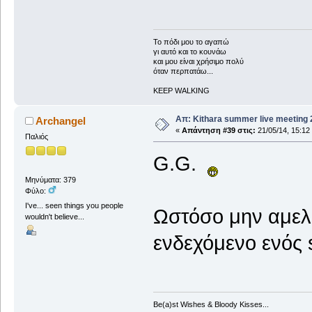
To πόδι μου το αγαπώ
γι αυτό και το κουνάω
και μου είναι χρήσιμο πολύ
όταν περπατάω...
KEEP WALKING
Απ: Kithara summer live meeting
Archangel
«
Απάντηση #39 στις:
21/05/14, 15:12
Παλιός
G.G.
Μηνύματα: 379
Φύλο:
I've... seen things you people
Ωστόσο μην αμελ
wouldn't believe...
ενδεχόμενο ενός
Be(a)st Wishes & Bloody Kisses...