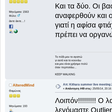
Και τα δύο. Οι β
Μηνύματα: 1563
αναφερθούν και 
Φύλο:
άιντε άιντε....!
γιατί η αφίσα φτιά
πρέπει να οργανώ
To πόδι μου το αγαπώ
γι αυτό και το κουνάω
και μου είναι χρήσιμο πολύ
όταν περπατάω...
KEEP WALKING
Απ: Kithara summer live meeting
AlteredMind
«
Απάντηση #49 στις:
25/05/14, 20:16
Θαμώνας
Λοιπόν!!!!!!!!! Ο
Μηνύματα: 193
λεγόμαστε Outlier