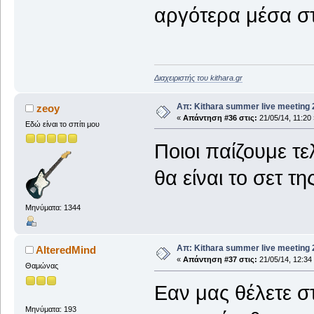
αργότερα μέσα σ
Διαχειριστής του kithara.gr
Απ: Kithara summer live meeting
zeoy
«
Απάντηση #36 στις:
21/05/14, 11:20 
Εδώ είναι το σπίτι μου
Ποιοι παίζουμε τε
θα είναι το σετ τ
Μηνύματα: 1344
Απ: Kithara summer live meeting
AlteredMind
«
Απάντηση #37 στις:
21/05/14, 12:34
Θαμώνας
Εαν μας θέλετε σ
Μηνύματα: 193