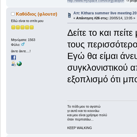
http://www.myspace.com/korgyatopon
-> proje
Απ: Kithara summer live meeting 2
Καθόδιος (φλουτσ)
«
Απάντηση #26 στις:
20/05/14, 13:05 »
Εδώ είναι το σπίτι μου
Δείτε το και πείτ
Μηνύματα: 1563
τους περισσότερο
Φύλο:
άιντε άιντε....!
Εγώ θα είμαι άνε
συγκλονιστικού α
εξοπλισμό ότι μ
To πόδι μου το αγαπώ
γι αυτό και το κουνάω
και μου είναι χρήσιμο πολύ
όταν περπατάω...
KEEP WALKING