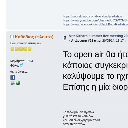
https://soundcloud.com/blackbodyradiation
https://www.youtube.com/channel/UCSWCMS
https://www.facebook.com/BlackBodyRadiatio
Απ: Kithara summer live meeting 2
Καθόδιος (φλουτσ)
«
Απάντηση #28 στις:
20/05/14, 13:17 »
Εδώ είναι το σπίτι μου
Το open air θα ή
Μηνύματα: 1563
κάποιος συγκεκρ
Φύλο:
άιντε άιντε....!
καλύψουμε το ηχητ
Επίσης η μία διο
To πόδι μου το αγαπώ
γι αυτό και το κουνάω
και μου είναι χρήσιμο πολύ
όταν περπατάω...