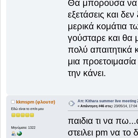
Θα μπορούσα να π
εξετάσεις και δεν
μερικά κομάτια τ
γούσταρε και θα 
πολύ απαιτητικά 
μια προετοιμασία
την κάνει.
Απ: Kithara summer live meeting
kkmspm (φλουτσ)
«
Απάντηση #46 στις:
23/05/14, 17:04
Εδώ είναι το σπίτι μου
παιδια τι να πω.
Μηνύματα: 1322
στειλει pm να το 