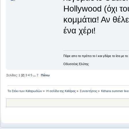
Hollywood (όχι το
κομμάτια! Αν θέλ
ένα χέρι!
Πάρε απο το πρέπει το Ι και γδάρε το ίσα με το 
Οδυσσέας Ελύτης
Σελίδες:
1
[
2
]
3
4
5
...
7
Πάνω
Το Στέκι των Κιθαρωδών
»
Η σελίδα της Κιθάρας
»
Συναντήσεις
»
Kithara summer liv