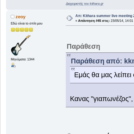
Διαχειριστής του kithara.gr
Απ: Kithara summer live meeting
zeoy
«
Απάντηση #45 στις:
23/05/14, 14:01
Εδώ είναι το σπίτι μου
Παράθεση
Παράθεση από: kkm
Μηνύματα: 1344
Εμάς θα μας λείπει
Κανας "γιαπωνέζος", 