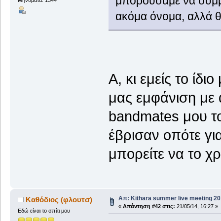
μπορούσαμε να συμμ
Μηνύματα: 1344
ακόμα όνομα, αλλά θ
Α, κι εμείς το ίδι
μας εμφάνιση με 
bandmates μου το
έβρισαν οπότε γι
μπορείτε να το χρ
Απ: Kithara summer live meeting 2
Καθόδιος (φλουτσ)
«
Απάντηση #42 στις:
21/05/14, 16:27 »
Εδώ είναι το σπίτι μου