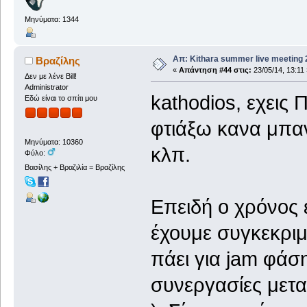
Μηνύματα: 1344
Απ: Kithara summer live meeting
Βραζίλης
«
Απάντηση #44 στις:
23/05/14, 13:11 
Δεν με λένε Bill!
Administrator
kathodios, εχεις 
Εδώ είναι το σπίτι μου
φτιάξω κανα μπα
Μηνύματα: 10360
κλπ.
Φύλο:
Βασίλης + Βραζιλία = Βραζίλης
Επειδή ο χρόνος ε
έχουμε συγκεκρι
πάει για jam φάση
συνεργασίες μετ