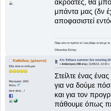
ακροατές, θα μπ
μπάντα μας (δν έ
αποφασιστεί εντό
Πάρε απο το πρέπει το Ι και γδάρε το ίσα με το 
Οδυσσέας Ελύτης
Απ: Kithara summer live meeting 2
Καθόδιος (φλουτσ)
«
Απάντηση #38 στις:
21/05/14, 13:33 »
Εδώ είναι το σπίτι μου
Στείλτε ένας ένα
Μηνύματα: 1563
για να δούμε πόσ
Φύλο:
άιντε άιντε....!
και για τον προγ
πάθουμε όπως πέ