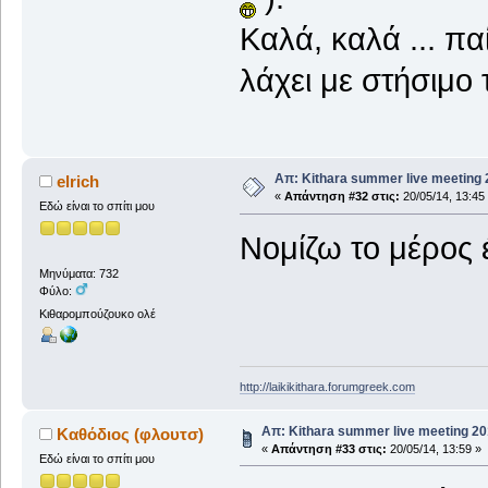
Καλά, καλά ... πα
λάχει με στήσιμο 
Απ: Kithara summer live meeting
elrich
«
Απάντηση #32 στις:
20/05/14, 13:45
Εδώ είναι το σπίτι μου
Νομίζω το μέρος έ
Μηνύματα: 732
Φύλο:
Κιθαρομπούζουκο ολέ
http://laikikithara.forumgreek.com
Απ: Kithara summer live meeting 2
Καθόδιος (φλουτσ)
«
Απάντηση #33 στις:
20/05/14, 13:59 »
Εδώ είναι το σπίτι μου