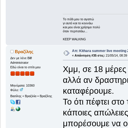
To πόδι μου το αγαπώ
γι αυτό και το κουνάω
και μου είναι χρήσιμο πολύ
όταν περπατάω...
KEEP WALKING
Απ: Kithara summer live meeting
Βραζίλης
«
Απάντηση #35 στις:
21/05/14, 08:39
Δεν με λένε Bill!
Administrator
Χμμ, σε 18 μέρες 
Εδώ είναι το σπίτι μου
αλλά αν δραστηρ
Μηνύματα: 10360
καταφέρουμε.
Φύλο:
Βασίλης + Βραζιλία = Βραζίλης
Το ότι πέφτει στο
κάποιες απώλειες
μπορέσουμε να ο