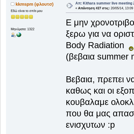
Απ: Kithara summer live meeting
kkmspm (φλουτσ)
«
Απάντηση #27 στις:
20/05/14, 13:09
Εδώ είναι το σπίτι μου
Ε μην χρονοτριβο
Μηνύματα: 1322
ξερω για να ορισ
Body Radiation
(βεβαια summer 
Βεβαια, πρεπει ν
καθως και οι εξοπ
κουβαλαμε ολοκλ
που θα μας απασ
ενισχυτων :p