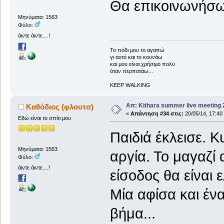
Θα επικοινωνήσω
Μηνύματα: 1563
Φύλο:
άιντε άιντε....!
To πόδι μου το αγαπώ
γι αυτό και το κουνάω
και μου είναι χρήσιμο πολύ
όταν περπατάω...
KEEP WALKING
Απ: Kithara summer live meeting
Καθόδιος (φλουτσ)
«
Απάντηση #34 στις:
20/05/14, 17:40
Εδώ είναι το σπίτι μου
Παιδιά έκλεισε. Κ
Μηνύματα: 1563
αργία. Το μαγαζί 
Φύλο:
άιντε άιντε....!
είσοδος θα είναι 
Μία αφίσα και ένα
βήμα...