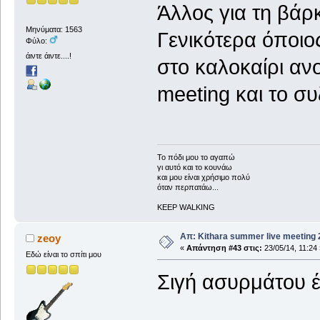
Άλλος για τη βάρ
Μηνύματα: 1563
Γενικότερα όποιο
Φύλο:
άιντε άιντε....!
στο καλοκαίρι ανο
meeting και το συ
To πόδι μου το αγαπώ
γι αυτό και το κουνάω
και μου είναι χρήσιμο πολύ
όταν περπατάω...
KEEP WALKING
Απ: Kithara summer live meeting
zeoy
«
Απάντηση #43 στις:
23/05/14, 11:24 
Εδώ είναι το σπίτι μου
Σιγή ασυρμάτου έχ