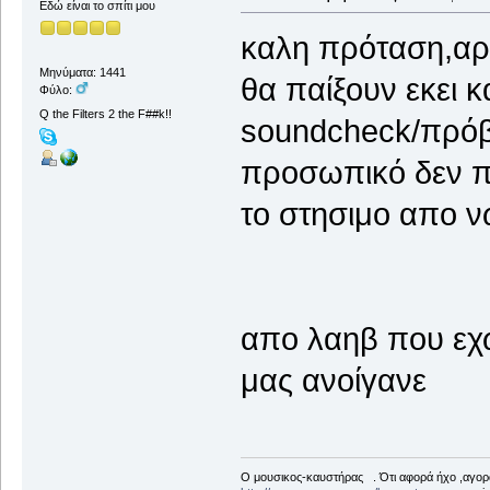
Εδώ είναι το σπίτι μου
καλη πρόταση,αρκ
Μηνύματα: 1441
θα παίξουν εκει κ
Φύλο:
Q the Filters 2 the F##k!!
soundcheck/πρόβα
προσωπικό δεν πλ
το στησιμο απο ν
απο λαηβ που εχω
μας ανοίγανε
Ο μουσικος-καυστήρας . Ότι αφορά ήχο ,αγορ