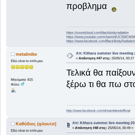
προβλημα
https://soundcloud.com/blackbodyradiation
https://www.youtube.com/channel/UCSWCMS
https://www.facebook.com/BlackBodyRadiatio
Απ: Kithara summer live meeting
metalmike
«
Απάντηση #47 στις:
25/05/14, 00:27
Εδώ είναι το σπίτι μου
Τελικά θα παίξου
Μηνύματα: 815
ξέρω τι θα πω στ
Φύλο:
http://www.facebook.com/dreambleedofficial
Απ: Kithara summer live meeting 2
Καθόδιος (φλουτσ)
«
Απάντηση #48 στις:
25/05/14, 00:49 »
Εδώ είναι το σπίτι μου