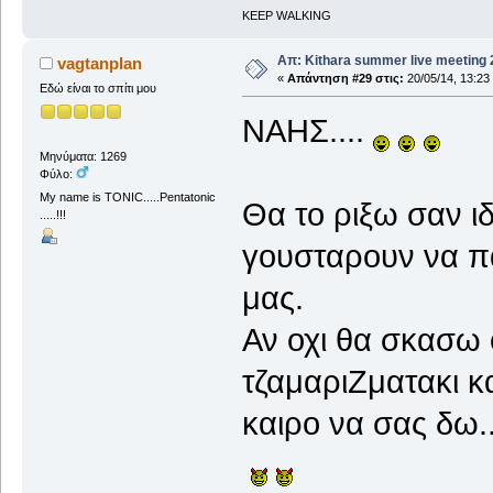
KEEP WALKING
Απ: Kithara summer live meeting
vagtanplan
«
Απάντηση #29 στις:
20/05/14, 13:23
Εδώ είναι το σπίτι μου
ΝΑΗΣ....
Μηνύματα: 1269
Φύλο:
My name is TONIC.....Pentatonic
Θα το ριξω σαν ι
.....!!!
γουσταρουν να πα
μας.
Αν οχι θα σκασω 
τζαμαριΖματακι κ
καιρο να σας δω..