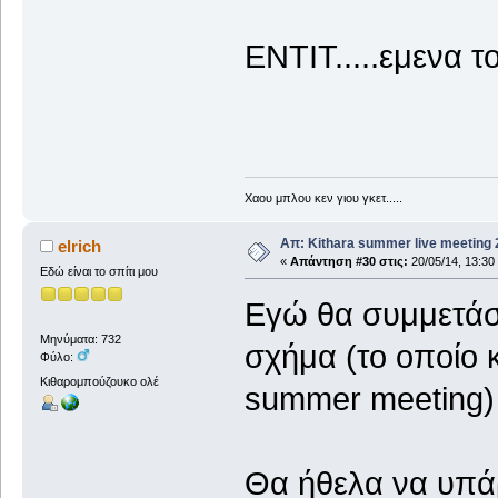
ΕΝΤΙΤ.....εμενα τ
Χαου μπλου κεν γιου γκετ.....
Απ: Kithara summer live meeting
elrich
«
Απάντηση #30 στις:
20/05/14, 13:30
Εδώ είναι το σπίτι μου
Εγώ θα συμμετάσ
Μηνύματα: 732
σχήμα (το οποίο 
Φύλο:
Κιθαρομπούζουκο ολέ
summer meeting)
Θα ήθελα να υπά