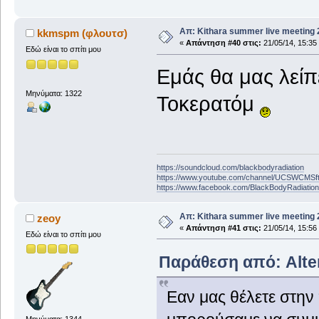
Απ: Kithara summer live meeting
kkmspm (φλουτσ)
«
Απάντηση #40 στις:
21/05/14, 15:35
Εδώ είναι το σπίτι μου
Εμάς θα μας λείπ
Μηνύματα: 1322
Τοκερατόμ
https://soundcloud.com/blackbodyradiation
https://www.youtube.com/channel/UCSWCMS
https://www.facebook.com/BlackBodyRadiatio
Απ: Kithara summer live meeting
zeoy
«
Απάντηση #41 στις:
21/05/14, 15:56
Εδώ είναι το σπίτι μου
Παράθεση από: Alter
Εαν μας θέλετε στην