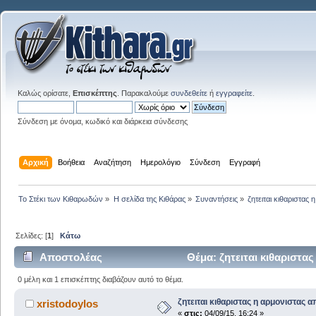
Καλώς ορίσατε,
Επισκέπτης
. Παρακαλούμε
συνδεθείτε
ή
εγγραφείτε
.
Σύνδεση με όνομα, κωδικό και διάρκεια σύνδεσης
Αρχική
Βοήθεια
Αναζήτηση
Ημερολόγιο
Σύνδεση
Εγγραφή
Το Στέκι των Κιθαρωδών
»
Η σελίδα της Κιθάρας
»
Συναντήσεις
»
ζητειται κιθαριστας
Σελίδες: [
1
]
Κάτω
Αποστολέας
Θέμα: ζητειται κιθαριστα
0 μέλη και 1 επισκέπτης διαβάζουν αυτό το θέμα.
ζητειται κιθαριστας η αρμονιστας 
xristodoylos
«
στις:
04/09/15, 16:24 »