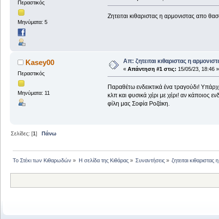
Περαστικός
Ζητειται κιθαριστας η αρμονιστας απο θασ
Μηνύματα: 5
Απ: ζητειται κιθαριστας η αρμονισ
Kasey00
«
Απάντηση #1 στις:
15/05/23, 18:46 »
Περαστικός
Παραθέτω ενδεικτικά ένα τραγούδι! Υπάρχο
Μηνύματα: 11
κλπ και φυσικά χέρι με χέρι! αν κάποιος εν
φίλη μας Σοφία Ροζάκη.
Σελίδες: [
1
]
Πάνω
Το Στέκι των Κιθαρωδών
»
Η σελίδα της Κιθάρας
»
Συναντήσεις
»
ζητειται κιθαριστας