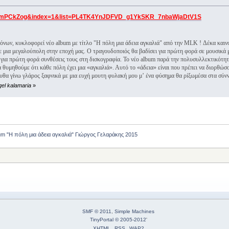
p2lmPCkZog&index=1&list=PL4TK4YnJDFVD_g1YkSKR_7nbaWjaDtV1S
όνων, κυκλοφoρεί νέο album με τίτλο "Η πόλη μια άδεια αγκαλιά" από την MLK ! Δέκα και
 μια μεγαλούπολη στην εποχή μας. Ο τραγουδοποιός θα βαδίσει για πρώτη φορά σε μουσικά μο
 για πρώτη φορά συνθέσεις τους στη δισκογραφία. Το νέο album παρά την πολυσυλλεκτικότητ
να θυμηθούμε ότι κάθε πόλη έχει μια «αγκαλιά». Αυτό το «άδεια» είναι που πρέπει να δι
α γίνω γλάρος ξαφνικά με μια ευχή μουτη φυλακή μου μʼ ένα φύσημα θα ρίξωμέσα στα σύνν
gel kalamaria
»
um "Η πόλη μια άδεια αγκαλιά" Γιώργος Γελαράκης 2015
SMF © 2011
,
Simple Machines
TinyPortal
© 2005-2012
'
XHTML
RSS
WAP2