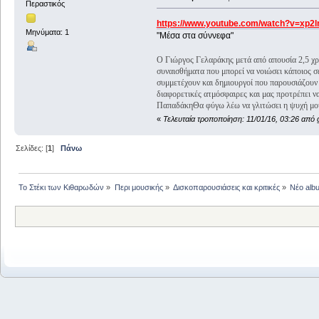
Περαστικός
https://www.youtube.com/watch?v=x
Μηνύματα: 1
"Μέσα στα σύννεφα"
O Γιώργος Γελαράκης μετά από απουσία 2,5 χρ
συναισθήματα που μπορεί να νοιώσει κάποιος σε
συμμετέχουν και δημιουργοί που παρουσιάζουν
διαφορετικές ατμόσφαιρες και μας προτρέπει 
ΠαπαδάκηΘα φύγω λέω να γλιτώσει η ψυχή μουθ
«
Τελευταία τροποποίηση: 11/01/16, 03:26 από 
Σελίδες: [
1
]
Πάνω
Το Στέκι των Κιθαρωδών
»
Περι μουσικής
»
Δισκοπαρουσιάσεις και κριτικές
»
Νέο alb