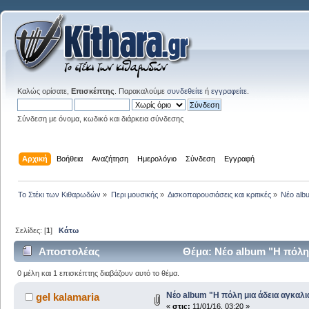
Καλώς ορίσατε,
Επισκέπτης
. Παρακαλούμε
συνδεθείτε
ή
εγγραφείτε
.
Σύνδεση με όνομα, κωδικό και διάρκεια σύνδεσης
Αρχική
Βοήθεια
Αναζήτηση
Ημερολόγιο
Σύνδεση
Εγγραφή
Το Στέκι των Κιθαρωδών
»
Περι μουσικής
»
Δισκοπαρουσιάσεις και κριτικές
»
Νέο alb
Σελίδες: [
1
]
Κάτω
Αποστολέας
Θέμα: Νέο album "Η πόλη 
0 μέλη και 1 επισκέπτης διαβάζουν αυτό το θέμα.
Νέο album "Η πόλη μια άδεια αγκαλ
gel kalamaria
«
στις:
11/01/16, 03:20 »