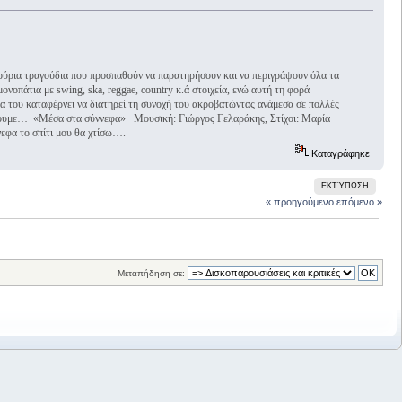
νούρια τραγούδια που προσπαθούν να παρατηρήσουν και να περιγράψουν όλα τα
νοπάτια με swing, ska, reggae, country κ.ά στοιχεία, ενώ αυτή τη φορά
α του καταφέρνει να διατηρεί τη συνοχή του ακροβατώντας ανάμεσα σε πολλές
ορθώσουμε… «Μέσα στα σύννεφα» Μουσική: Γιώργος Γελαράκης, Στίχοι: Μαρία
εφα το σπίτι μου θα χτίσω….
Καταγράφηκε
ΕΚΤΎΠΩΣΗ
« προηγούμενο
επόμενο »
Μεταπήδηση σε: