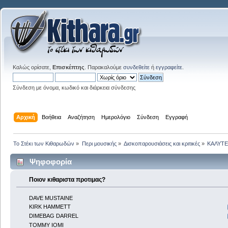
Καλώς ορίσατε,
Επισκέπτης
. Παρακαλούμε
συνδεθείτε
ή
εγγραφείτε
.
Σύνδεση με όνομα, κωδικό και διάρκεια σύνδεσης
Αρχική
Βοήθεια
Αναζήτηση
Ημερολόγιο
Σύνδεση
Εγγραφή
Το Στέκι των Κιθαρωδών
»
Περι μουσικής
»
Δισκοπαρουσιάσεις και κριτικές
»
ΚΑΛΥΤΕ
Ψηφοφορία
Ποιον κιθαριστα προτιμας?
DAVE MUSTAINE
KIRK HAMMETT
DIMEBAG DARREL
TOMMY IOMI