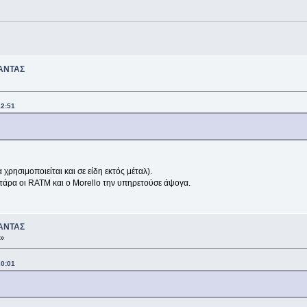
ΑΝΤΑΣ
12:51
ρησιμοποιείται και σε είδη εκτός μέταλ).
τάρα οι RATM και ο Morello την υπηρετούσε άψογα.
ΑΝΤΑΣ
 »
20:01