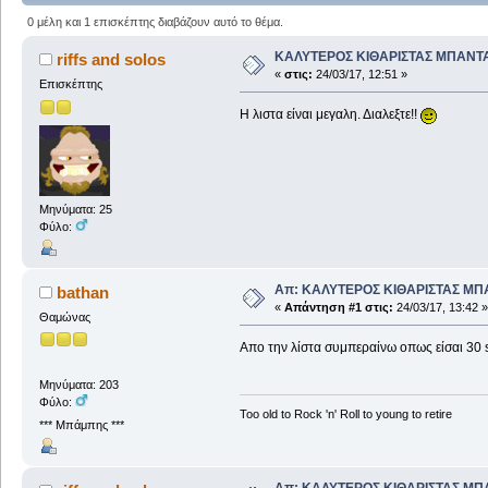
0 μέλη και 1 επισκέπτης διαβάζουν αυτό το θέμα.
ΚΑΛΥΤΕΡΟΣ ΚΙΘΑΡΙΣΤΑΣ ΜΠΑΝΤ
riffs and solos
«
στις:
24/03/17, 12:51 »
Επισκέπτης
Η λιστα είναι μεγαλη. Διαλεξτε!!
Μηνύματα: 25
Φύλο:
Απ: ΚΑΛΥΤΕΡΟΣ ΚΙΘΑΡΙΣΤΑΣ ΜΠ
bathan
«
Απάντηση #1 στις:
24/03/17, 13:42 »
Θαμώνας
Απο την λίστα συμπεραίνω οπως είσαι 30 so
Μηνύματα: 203
Φύλο:
Too old to Rock 'n' Roll to young to retire
*** Μπάμπης ***