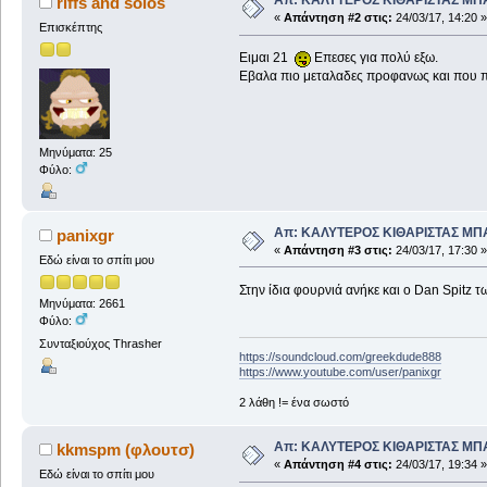
Απ: ΚΑΛΥΤΕΡΟΣ ΚΙΘΑΡΙΣΤΑΣ ΜΠ
riffs and solos
«
Απάντηση #2 στις:
24/03/17, 14:20 »
Επισκέπτης
Ειμαι 21
Επεσες για πολύ εξω.
Εβαλα πιο μεταλαδες προφανως και που πα
Μηνύματα: 25
Φύλο:
Απ: ΚΑΛΥΤΕΡΟΣ ΚΙΘΑΡΙΣΤΑΣ ΜΠ
panixgr
«
Απάντηση #3 στις:
24/03/17, 17:30 »
Εδώ είναι το σπίτι μου
Στην ίδια φουρνιά ανήκε και ο Dan Spitz
Μηνύματα: 2661
Φύλο:
Συνταξιούχος Thrasher
https://soundcloud.com/greekdude888
https://www.youtube.com/user/panixgr
2 λάθη != ένα σωστό
Απ: ΚΑΛΥΤΕΡΟΣ ΚΙΘΑΡΙΣΤΑΣ ΜΠ
kkmspm (φλουτσ)
«
Απάντηση #4 στις:
24/03/17, 19:34 »
Εδώ είναι το σπίτι μου