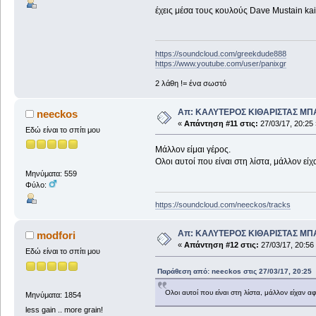
έχεις μέσα τους κουλούς Dave Mustain kai 
https://soundcloud.com/greekdude888
https://www.youtube.com/user/panixgr
2 λάθη != ένα σωστό
Απ: ΚΑΛΥΤΕΡΟΣ ΚΙΘΑΡΙΣΤΑΣ ΜΠ
neeckos
«
Απάντηση #11 στις:
27/03/17, 20:25 
Εδώ είναι το σπίτι μου
Μάλλον είμαι γέρος.
Ολοι αυτοί που είναι στη λίστα, μάλλον 
Μηνύματα: 559
Φύλο:
https://soundcloud.com/neeckos/tracks
Απ: ΚΑΛΥΤΕΡΟΣ ΚΙΘΑΡΙΣΤΑΣ ΜΠ
modfori
«
Απάντηση #12 στις:
27/03/17, 20:56
Εδώ είναι το σπίτι μου
Παράθεση από: neeckos στις 27/03/17, 20:25
Ολοι αυτοί που είναι στη λίστα, μάλλον είχαν
Μηνύματα: 1854
less gain .. more grain!