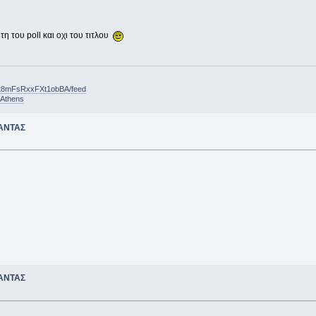
η του poll και οχι του τιτλου
ft8mFsRxxFXt1obBA/feed
nAthens
ΑΝΤΑΣ
ΑΝΤΑΣ