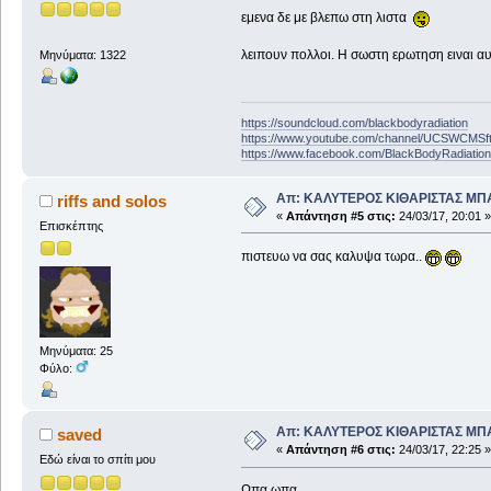
εμενα δε με βλεπω στη λιστα
λειπουν πολλοι. Η σωστη ερωτηση ειναι αυτ
Μηνύματα: 1322
https://soundcloud.com/blackbodyradiation
https://www.youtube.com/channel/UCSWCMS
https://www.facebook.com/BlackBodyRadiatio
Απ: ΚΑΛΥΤΕΡΟΣ ΚΙΘΑΡΙΣΤΑΣ ΜΠ
riffs and solos
«
Απάντηση #5 στις:
24/03/17, 20:01 »
Επισκέπτης
πιστευω να σας καλυψα τωρα..
Μηνύματα: 25
Φύλο:
Απ: ΚΑΛΥΤΕΡΟΣ ΚΙΘΑΡΙΣΤΑΣ ΜΠ
saved
«
Απάντηση #6 στις:
24/03/17, 22:25 »
Εδώ είναι το σπίτι μου
Ωπα ωπα..