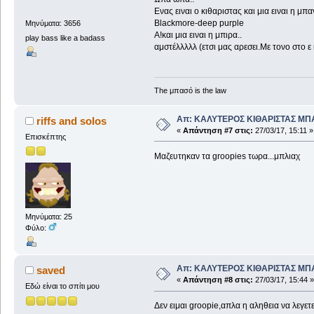
Ενας ειναι ο κιθαριστας και μια ειναι η μπα
Blackmore-deep purple
Μηνύματα: 3656
Α!και μια ειναι η μπιρα..
play bass like a badass
αμστέλλλλλ (ετσι μας αρεσει.Με τονο στο ε 
The μπασό is the law
Απ: ΚΑΛΥΤΕΡΟΣ ΚΙΘΑΡΙΣΤΑΣ ΜΠ
riffs and solos
«
Απάντηση #7 στις:
27/03/17, 15:11 »
Επισκέπτης
Μαζευτηκαν τα groopies τωρα...μπλιαχ
Μηνύματα: 25
Φύλο:
Απ: ΚΑΛΥΤΕΡΟΣ ΚΙΘΑΡΙΣΤΑΣ ΜΠ
saved
«
Απάντηση #8 στις:
27/03/17, 15:44 »
Εδώ είναι το σπίτι μου
Δεν ειμαι groopie,απλα η αληθεια να λεγε