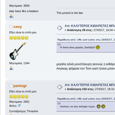
Μηνύματα: 3656
play bass like a badass
The μπασό is the law
Απ: ΚΑΛΥΤΕΡΟΣ ΚΙΘΑΡΙΣΤΑΣ ΜΠ
zeoy
«
Απάντηση #9 στις:
27/03/17, 16:04 »
Εδώ είναι το σπίτι μου
Παράθεση από: riffs and solos στις 24/03/17, 
Η λιστα είναι μεγαλη. Διαλεξτε!!
Μηνύματα: 1344
μεγάλη αλλά μονόπλευρη (κοινώς η κιθάρα χ
Anyway, ψήφισα τον Tom γιατί ήτανε μπαν
Απ: ΚΑΛΥΤΕΡΟΣ ΚΙΘΑΡΙΣΤΑΣ ΜΠ
panixgr
«
Απάντηση #10 στις:
27/03/17, 18:10
Εδώ είναι το σπίτι μου
Παράθεση από: riffs and solos στις 24/03/17, 
Μηνύματα: 2661
Φύλο:
πιστευω να σας καλυψα τωρα..
Συνταξιούχος Thrasher