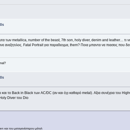
0s
α των metallica, number of the beast, 7th son, holy diver, denim and leather.... τ
νε ανεξητιλος. Fatal Portrait για παραδειγμα, them? Ποια μπαντα να πιασεις που δε
nal?
0s
και το Back in Black των AC/DC (αν και όχι καθαρό metal). Αξια συνέχεια του High
Holy Diver του Dio
den και του μεταγενέστερου μέταλ