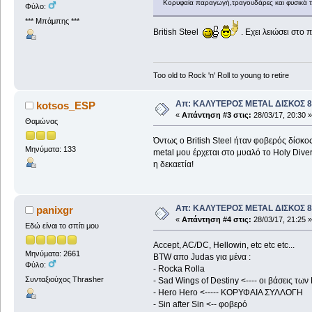
Κορυφαία παραγωγή,τραγουδάρες και φυσικά τ
Φύλο:
*** Μπάμπης ***
British Steel
. Εχει λειώσει στο 
Too old to Rock 'n' Roll to young to retire
Απ: ΚΑΛΥΤΕΡΟΣ METAL ΔΙΣΚΟΣ 8
kotsos_ESP
«
Απάντηση #3 στις:
28/03/17, 20:30 »
Θαμώνας
Όντως ο British Steel ήταν φοβερός δίσκος
Μηνύματα: 133
metal μου έρχεται στο μυαλό το Holy Dive
η δεκαετία!
Απ: ΚΑΛΥΤΕΡΟΣ METAL ΔΙΣΚΟΣ 8
panixgr
«
Απάντηση #4 στις:
28/03/17, 21:25 »
Εδώ είναι το σπίτι μου
Accept, AC/DC, Hellowin, etc etc etc...
Μηνύματα: 2661
BTW απο Judas για μένα :
Φύλο:
- Rocka Rolla
Συνταξιούχος Thrasher
- Sad Wings of Destiny <---- οι βάσεις τω
- Hero Hero <----- ΚΟΡΥΦΑΙΑ ΣΥΛΛΟΓΗ
- Sin after Sin <-- φοβερό