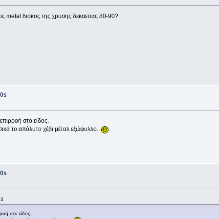
ος metal δισκος της χρυσης δεκαετιας 80-90?
0s
 επιρροή στο είδος.
ικά το απόλυτο χέβι μέταλ εξώφυλλο.
0s
03
ρροή στο είδος.