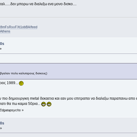
αλ......δεν μπορω να διαλεξω ενα μονο δισκο....
ft8mFsRxxFXt1obBA/feed
nAthens
0s
»
βγαλαν πολυ καλυτερους δισκους)
εις 1989...
ην πιο δημιουργικη metal δεκαετια και εαν μου επιτραπει να διαλεξω παραπανω απο ε
ιατι θα πω καμια 50ρια...
 Zdgatapsychs
»
0s
 »