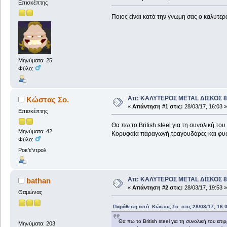
Επισκέπτης
Ποιος είναι κατά την γνωμη σας ο καλυτερ
Μηνύματα: 25
Φύλο:
Απ: ΚΑΛΥΤΕΡΟΣ METAL ΔΙΣΚΟΣ 8
Κώστας Σο.
«
Απάντηση #1 στις:
28/03/17, 16:03 »
Επισκέπτης
Θα πω το British steel για τη συνολική του
Μηνύματα: 42
Κορυφαία παραγωγή,τραγουδάρες και φυσ
Φύλο:
Ροκ'ε'ντρολ
Απ: ΚΑΛΥΤΕΡΟΣ METAL ΔΙΣΚΟΣ 8
bathan
«
Απάντηση #2 στις:
28/03/17, 19:53 »
Θαμώνας
Παράθεση από: Κώστας Σο. στις 28/03/17, 16:
Θα πω το British steel για τη συνολική του επι
Μηνύματα: 203