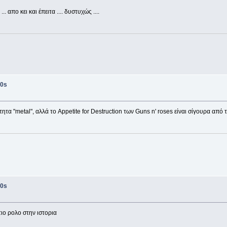
 απο κει και έπειτα .... δυστυχώς ....
0s
α "metal", αλλά το Appetite for Destruction των Guns n' roses είναι σίγουρα από τ
0s
στιο ρολο στην ιστορια