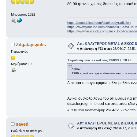
80-90 ηταν οι χρυσες δεκαετίες του ροκ/μετ
Μηνύματα: 1322
https://soundcloud.com/blackbodyradiation
https://www.youtube.com/channel/UCSWCMS
https://www.facebook.com/BlackBodyRadiatio
Απ: ΚΑΛΥΤΕΡΟΣ METAL ΔΙΣΚΟΣ 8
Zdgatapsychs
«
Απάντηση #11 στις:
26/04/17, 22:51 
Περαστικός
Παράθεση από: saved στις 29/03/17, 18:26
Μηνύματα: 19
Λεπον
1986 agent orange sodom (αν και στην πορια 
Δισκαρα το συγκεκριμενο,αλλα μαλλον εννο
Αν και δυσκολο,λογω του οτι μιλαμε για τ
disaster,reign in blood και σταματαω εδω γ
«
Τελευταία τροποποίηση: 26/04/17, 22:57 από
Απ: ΚΑΛΥΤΕΡΟΣ METAL ΔΙΣΚΟΣ 8
saved
«
Απάντηση #12 στις:
26/04/17, 23:01
Εδώ είναι το σπίτι μου