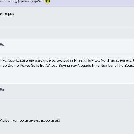
ο απόλυτο χέβι μέταλ εξώφυλλο.
πικάπ μου
0s
 (και νομίζω και ο πιο πετυχημένος των Judas Priest). Πάντως, Νο. 1 για εμένα στα '
r του Dio, το Peace Sells But Whose Buying των Megadeth, το Number of the Beast τ
0s
ν Maiden και του μεταγενέστερου μέταλ