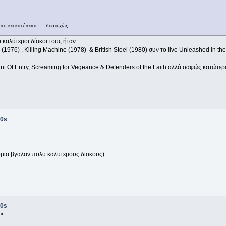
 κει και έπειτα .... δυστυχώς ....
ι καλύτεροι δίσκοι τους ήταν :
(1976) , Killing Machine (1978) & British Steel (1980) συν το live Unleashed in th
t Of Entry, Screaming for Vegeance & Defenders of the Faith αλλά σαφώς κατώτερ
0s
ορια βγαλαν πολυ καλυτερους δισκους)
0s
 »