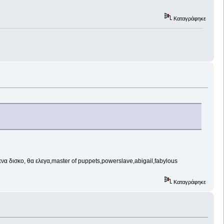
Καταγράφηκε
να δισκο, θα ελεγα,master of puppets,powerslave,abigail,fabylous
Καταγράφηκε