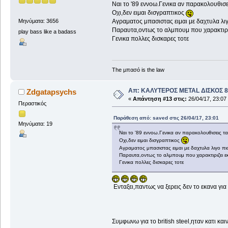
Ναι το '89 εννοω.Γενικα αν παρακολουθισε
Οχι,δεν ειμαι δισγραπτικος
Αγραματος μπασιστας ειμαι με δαχτυλα λι
Μηνύματα: 3656
Παραυτα,οντως το αλμπουμ που χαρακτιριζει
play bass like a badass
Γενικα πολλες δισκαρες τοτε
The μπασό is the law
Απ: ΚΑΛΥΤΕΡΟΣ METAL ΔΙΣΚΟΣ 8
Zdgatapsychs
«
Απάντηση #13 στις:
26/04/17, 23:07
Περαστικός
Παράθεση από: saved στις 26/04/17, 23:01
Μηνύματα: 19
Ναι το '89 εννοω.Γενικα αν παρακολουθισεις τ
Οχι,δεν ειμαι δισγραπτικος
Αγραματος μπασιστας ειμαι με δαχτυλα λιγο π
Παραυτα,οντως το αλμπουμ που χαρακτιριζει εκει
Γενικα πολλες δισκαρες τοτε
Ενταξει,παντως να ξερεις δεν το εκανα για
Συμφωνω για το british steel,ηταν κατι κα