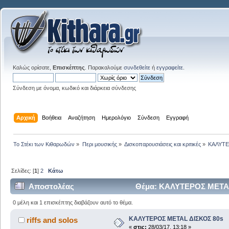
Καλώς ορίσατε,
Επισκέπτης
. Παρακαλούμε
συνδεθείτε
ή
εγγραφείτε
.
Σύνδεση με όνομα, κωδικό και διάρκεια σύνδεσης
Αρχική
Βοήθεια
Αναζήτηση
Ημερολόγιο
Σύνδεση
Εγγραφή
Το Στέκι των Κιθαρωδών
»
Περι μουσικής
»
Δισκοπαρουσιάσεις και κριτικές
»
ΚΑΛΥΤΕ
Σελίδες: [
1
]
2
Κάτω
Αποστολέας
Θέμα: ΚΑΛΥΤΕΡΟΣ METAL 
0 μέλη και 1 επισκέπτης διαβάζουν αυτό το θέμα.
ΚΑΛΥΤΕΡΟΣ METAL ΔΙΣΚΟΣ 80s
riffs and solos
«
στις:
28/03/17, 13:18 »