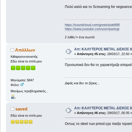
Πολύ καλό και το Screaming for vegeance ...
https://soundcloud.com/greekdude888
https://www.youtube.com/user/panixgr
2 λάθη != ένα σωστό
Απ: ΚΑΛΥΤΕΡΟΣ METAL ΔΙΣΚΟΣ 8
Απόλλων
«
Απάντηση #5 στις:
28/03/17, 22:50 »
Κιθαροσυντονιστής
Εδώ είναι το σπίτι μου
Προσωπικά δεν θα το χαρακτήριζα απαραίτητ
Μηνύματα: 5847
Διψάς και δεν το ξέρεις...
Φύλο:
Μονίμως προβληματικός...
Απ: ΚΑΛΥΤΕΡΟΣ METAL ΔΙΣΚΟΣ 8
saved
«
Απάντηση #6 στις:
29/03/17, 00:35 »
Εδώ είναι το σπίτι μου
Οντως το steel των priest εχει παιξει τερα