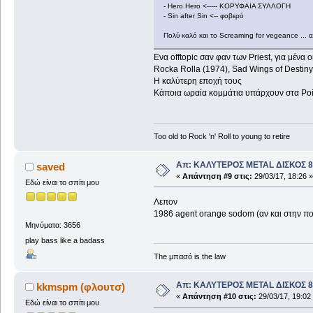
- Hero Hero <----- ΚΟΡΥΦΑΙΑ ΣΥΛΛΟΓΗ
- Sin after Sin <-- φοβερό
Πολύ καλό και το Screaming for vegeance ... απο
Ενα offtopic σαν φαν των Priest, για μένα ο
Rocka Rolla (1974), Sad Wings of Destiny 
Η καλύτερη εποχή τους
Κάποια ωραία κομμάτια υπάρχουν στα Poin
Too old to Rock 'n' Roll to young to retire
Απ: ΚΑΛΥΤΕΡΟΣ METAL ΔΙΣΚΟΣ 8
saved
«
Απάντηση #9 στις:
29/03/17, 18:26 »
Εδώ είναι το σπίτι μου
Λεπον
1986 agent orange sodom (αν και στην π
Μηνύματα: 3656
play bass like a badass
The μπασό is the law
Απ: ΚΑΛΥΤΕΡΟΣ METAL ΔΙΣΚΟΣ 8
kkmspm (φλουτσ)
«
Απάντηση #10 στις:
29/03/17, 19:02
Εδώ είναι το σπίτι μου