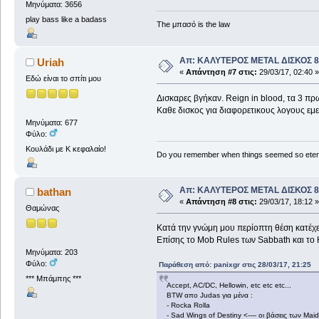
Μηνύματα: 3656
play bass like a badass
The μπασό is the law
Απ: ΚΑΛΥΤΕΡΟΣ METAL ΔΙΣΚΟΣ 8
Uriah
«
Απάντηση #7 στις:
29/03/17, 02:40 »
Εδώ είναι το σπίτι μου
Δισκαρες βγήκαν. Reign in blood, τα 3 πρωτ
Καθε δισκος για διαφορετικους λογους εμει
Μηνύματα: 677
Φύλο:
Κουλάδι με Κ κεφαλαίο!
Do you remember when things seemed so eter
Απ: ΚΑΛΥΤΕΡΟΣ METAL ΔΙΣΚΟΣ 8
bathan
«
Απάντηση #8 στις:
29/03/17, 18:12 »
Θαμώνας
Κατά την γνώμη μου περίοπτη θέση κατέχει 
Επίσης το Mob Rules των Sabbath και το 
Μηνύματα: 203
Φύλο:
Παράθεση από: panixgr στις 28/03/17, 21:25
*** Μπάμπης ***
Accept, AC/DC, Hellowin, etc etc etc...
BTW απο Judas για μένα :
- Rocka Rolla
- Sad Wings of Destiny <---- οι βάσεις των Mai