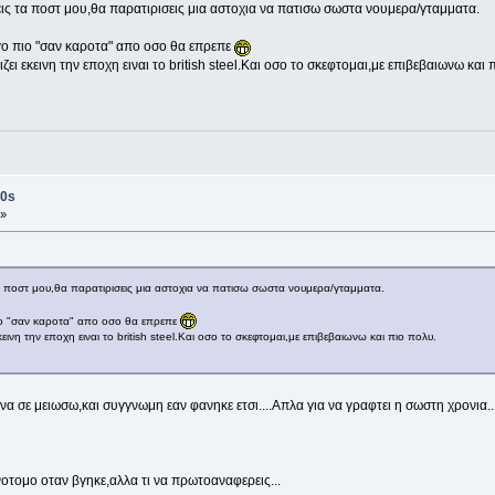
ις τα ποστ μου,θα παρατιρισεις μια αστοχια να πατισω σωστα νουμερα/γταμματα.
γο πιο "σαν καροτα" απο οσο θα επρεπε
 εκεινη την εποχη ειναι το british steel.Και οσο το σκεφτομαι,με επιβεβαιωνω και 
0s
 »
α ποστ μου,θα παρατιρισεις μια αστοχια να πατισω σωστα νουμερα/γταμματα.
ιο "σαν καροτα" απο οσο θα επρεπε
νη την εποχη ειναι το british steel.Και οσο το σκεφτομαι,με επιβεβαιωνω και πιο πολυ.
 να σε μειωσω,και συγγνωμη εαν φανηκε ετσι....Απλα για να γραφτει η σωστη χρονια..
ινοτομο οταν βγηκε,αλλα τι να πρωτοαναφερεις...