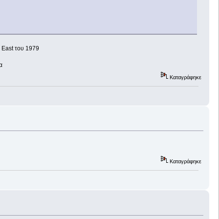
e East του 1979
α
Καταγράφηκε
Καταγράφηκε