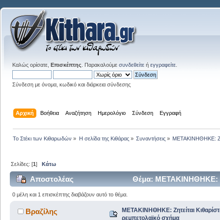
Καλώς ορίσατε,
Επισκέπτης
. Παρακαλούμε
συνδεθείτε
ή
εγγραφείτε
.
Σύνδεση με όνομα, κωδικό και διάρκεια σύνδεσης
Αρχική
Βοήθεια
Αναζήτηση
Ημερολόγιο
Σύνδεση
Εγγραφή
Το Στέκι των Κιθαρωδών
»
Η σελίδα της Κιθάρας
»
Συναντήσεις
»
ΜΕΤΑΚΙΝΗΘΗΚΕ: Ζητ
Σελίδες: [
1
]
Κάτω
Αποστολέας
Θέμα: ΜΕΤΑΚΙΝΗΘΗΚΕ: Ζη
24517 φορές)
0 μέλη και 1 επισκέπτης διαβάζουν αυτό το θέμα.
ΜΕΤΑΚΙΝΗΘΗΚΕ: Ζητείται Κιθαρίστ
Βραζίλης
ρεμπετολαϊκό σχήμα