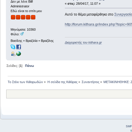
Δεν με λένε Bill!
«
στις:
28/04/17, 11:07 »
Administrator
Εδώ είναι το σπίτι μου
Αυτό το θέμα μεταφέρθηκε στο
Συνεργασίε
http://forum.kithara.gr/index.php?topic=9
Μηνύματα: 10360
Φύλο:
Βασίλης + Βραζιλία = Βραζίλης
Διαχειριστής του kithara.gr
Σελίδες: [
1
]
Πάνω
Το Στέκι των Κιθαρωδών
»
Η σελίδα της Κιθάρας
»
Συναντήσεις
»
ΜΕΤΑΚΙΝΗΘΗΚΕ: Ζητ
SMF
T