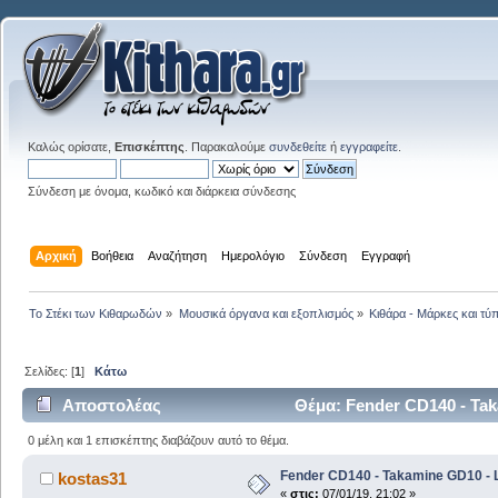
Καλώς ορίσατε,
Επισκέπτης
. Παρακαλούμε
συνδεθείτε
ή
εγγραφείτε
.
Σύνδεση με όνομα, κωδικό και διάρκεια σύνδεσης
Αρχική
Βοήθεια
Αναζήτηση
Ημερολόγιο
Σύνδεση
Εγγραφή
Το Στέκι των Κιθαρωδών
»
Μουσικά όργανα και εξοπλισμός
»
Κιθάρα - Μάρκες και τύπ
Σελίδες: [
1
]
Κάτω
Αποστολέας
Θέμα: Fender CD140 - Tak
0 μέλη και 1 επισκέπτης διαβάζουν αυτό το θέμα.
Fender CD140 - Takamine GD10 - 
kostas31
«
στις:
07/01/19, 21:02 »