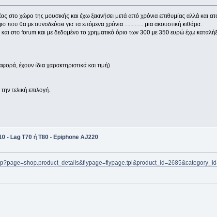
ς στο χώρο της μουσικής και έχω ξεκινήσει μετά από χρόνια επιθυμίας αλλά και ατολ
 που θα με συνοδεύσει για τα επόμενα χρόνια ............. μια ακουστική κιθάρα.
 και στο forum και με δεδομένο το χρηματικό όριο των 300 με 350 ευρώ έχω καταλήξ
αφορά, έχουν ίδια χαρακτηριστικά και τιμή)
την τελική επιλογή.
0 - Lag T70 ή Τ80 - Epiphone AJ220
php?page=shop.product_details&flypage=flypage.tpl&product_id=2685&category_