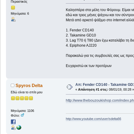
Περαστικός
Καλησπέρα στα μέλη του Φόρουμ. Είμαι νέο
Μηνύματα: 6
εδώ και τρεις μήνες ψάχνω και τον σύντροφο
Μετά από αρκετό ψάξιμο στο internet αλλά
1. Fender CD140
2. Takamine GD10
3. Lag T70 ή Τ80 (Δεν έχω καταλάβει τη δι
4. Epiphone AJ220
Παρακαλώ για τις συμβουλές σας ως προς 
Ευχαριστώ εκ των προτέρων
Απ: Fender CD140 - Takamine GD1
Spyros Delta
«
Απάντηση #1 στις:
08/01/19, 00:28 »
Εδώ είναι το σπίτι μου
http://www.thebouzoukishop.com/index.
Μηνύματα: 1106
Φύλο:
http://www.youtube.com/user/sdelta66