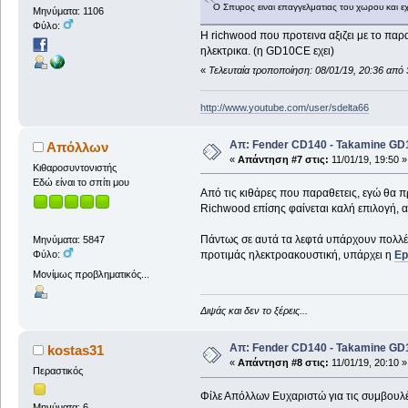
Ο Σπυρος ειναι επαγγελματιας του χωρου και εχ
Μηνύματα: 1106
Φύλο:
Η richwood που προτεινα αξιζει με το παρα
ηλεκτρικα. (η GD10CE εχει)
«
Τελευταία τροποποίηση: 08/01/19, 20:36 από 
http://www.youtube.com/user/sdelta66
Απ: Fender CD140 - Takamine GD1
Απόλλων
«
Απάντηση #7 στις:
11/01/19, 19:50 »
Κιθαροσυντονιστής
Εδώ είναι το σπίτι μου
Από τις κιθάρες που παραθετεις, εγώ θα π
Richwood επίσης φαίνεται καλή επιλογή, αν
Πάντως σε αυτά τα λεφτά υπάρχουν πολλές
Μηνύματα: 5847
προτιμάς ηλεκτροακουστική, υπάρχει η
Ep
Φύλο:
Μονίμως προβληματικός...
Διψάς και δεν το ξέρεις...
Απ: Fender CD140 - Takamine GD1
kostas31
«
Απάντηση #8 στις:
11/01/19, 20:10 »
Περαστικός
Φίλε Απόλλων Ευχαριστώ για τις συμβουλέ
Μηνύματα: 6