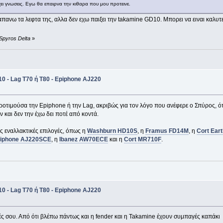
ει γνωσεις. Εγω θα επαιρνα την κιθαρα που μου προτεινε.
πανω τα λεφτα της, αλλα δεν εχω παιξει την takamine GD10. Μπορει να ειναι καλυτερη
Spyros Delta
»
0 - Lag T70 ή Τ80 - Epiphone AJ220
ροτιμούσα την Epiphone ή την Lag, ακριβώς για τον λόγο που ανέφερε ο Σπύρος, ότ
 και δεν την έχω δει ποτέ από κοντά.
 εναλλακτικές επιλογές, όπως η
Washburn HD10S
, η
Framus FD14M
, η
Cort Ear
iphone AJ220SCE
, η
Ibanez AW70ECE
και η
Cort ΜR710F
.
0 - Lag T70 ή Τ80 - Epiphone AJ220
ς σου. Από ότι βλέπω πάντως και η fender και η Takamine έχουν συμπαγές καπάκι