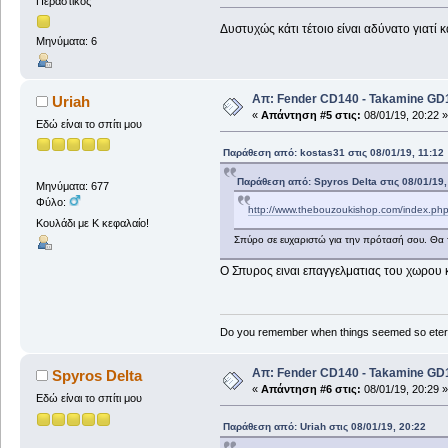
Περαστικός
Δυστυχώς κάτι τέτοιο είναι αδύνατο γιατ
Μηνύματα: 6
Απ: Fender CD140 - Takamine GD1
Uriah
«
Απάντηση #5 στις:
08/01/19, 20:22 »
Εδώ είναι το σπίτι μου
Παράθεση από: kostas31 στις 08/01/19, 11:12
Παράθεση από: Spyros Delta στις 08/01/19,
Μηνύματα: 677
Φύλο:
http://www.thebouzoukishop.com/index.ph
Κουλάδι με Κ κεφαλαίο!
Σπύρο σε ευχαριστώ για την πρότασή σου. Θα τ
Ο Σπυρος ειναι επαγγελματιας του χωρου κ
Do you remember when things seemed so eter
Απ: Fender CD140 - Takamine GD1
Spyros Delta
«
Απάντηση #6 στις:
08/01/19, 20:29 »
Εδώ είναι το σπίτι μου
Παράθεση από: Uriah στις 08/01/19, 20:22