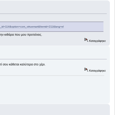
r_id=114&option=com_virtuemart&Itemid=211&lang=el
την κιθάρα που μου προτείνεις.
Καταγράφηκε
ί σου κάθεται καλύτερα στο χέρι.
Καταγράφηκε