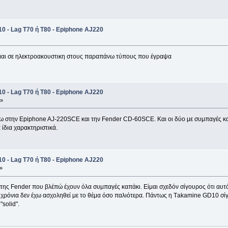
0 - Lag T70 ή Τ80 - Epiphone AJ220
ομαι σε ηλεκτροακουστικη στους παραπάνω τύπους που έγραψα
0 - Lag T70 ή Τ80 - Epiphone AJ220
 »
ω στην Epiphone AJ-220SCE και την Fender CD-60SCE. Και οι δύο με συμπαγές καπά
 ίδια χαρακτηριστικά.
0 - Lag T70 ή Τ80 - Epiphone AJ220
»
α της Fender που βλέπώ έχουν όλα συμπαγές καπάκι. Είμαι σχεδόν σίγουρος ότι αυτ
 χρόνια δεν έχω ασχοληθεί με το θέμα όσο παλιότερα. Πάντως η Τakamine GD10 σίγ
"solid".