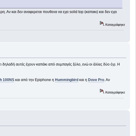
. Αν και δεν αναφερεται πουθενα να εχει solid top (καπακι) και δεν εχει
Καταγράφηκε
ι δηλαδή αυτές έχουν καπάκι από συμπαγές ξύλο, ενώ οι άλλες δύο όχι. Η
th 100NS
και από την Epiphone η
Hummingbird
και η
Dove Pro
. Aν
Καταγράφηκε