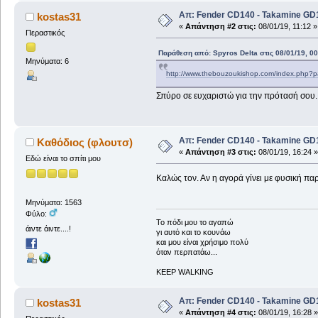
Απ: Fender CD140 - Takamine GD1
kostas31
«
Απάντηση #2 στις:
08/01/19, 11:12 »
Περαστικός
Παράθεση από: Spyros Delta στις 08/01/19, 00
Μηνύματα: 6
http://www.thebouzoukishop.com/index.php?
Σπύρο σε ευχαριστώ για την πρότασή σου. 
Απ: Fender CD140 - Takamine GD1
Καθόδιος (φλουτσ)
«
Απάντηση #3 στις:
08/01/19, 16:24 »
Εδώ είναι το σπίτι μου
Καλώς τον. Αν η αγορά γίνει με φυσική πα
Μηνύματα: 1563
Φύλο:
To πόδι μου το αγαπώ
άιντε άιντε....!
γι αυτό και το κουνάω
και μου είναι χρήσιμο πολύ
όταν περπατάω...
KEEP WALKING
Απ: Fender CD140 - Takamine GD1
kostas31
«
Απάντηση #4 στις:
08/01/19, 16:28 »