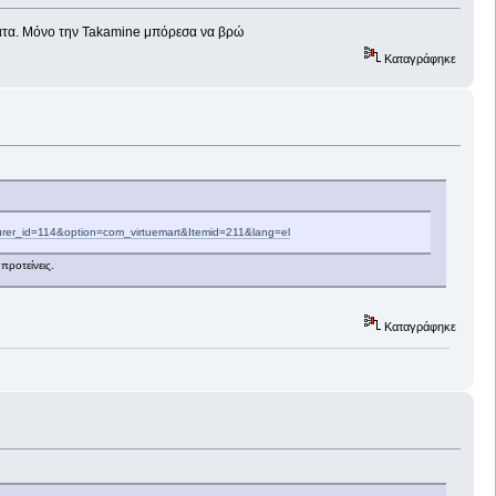
ήματα. Μόνο την Takamine μπόρεσα να βρώ
Καταγράφηκε
urer_id=114&option=com_virtuemart&Itemid=211&lang=el
προτείνεις.
Καταγράφηκε