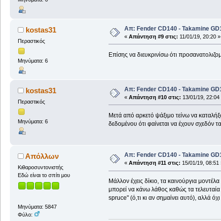
Απ: Fender CD140 - Takamine GD1
kostas31
«
Απάντηση #9 στις:
11/01/19, 20:20 »
Περαστικός
Επίσης να διευκρινίσω ότι προσανατολιζ
Μηνύματα: 6
Απ: Fender CD140 - Takamine GD1
kostas31
«
Απάντηση #10 στις:
13/01/19, 22:04
Περαστικός
Μετά από αρκετό ψάξιμο τείνω να καταλήξ
Μηνύματα: 6
δεδομένου ότι φαίνεται να έχουν σχεδόν τα
Απ: Fender CD140 - Takamine GD1
Απόλλων
«
Απάντηση #11 στις:
15/01/19, 08:51 
Κιθαροσυντονιστής
Εδώ είναι το σπίτι μου
Mάλλον έχεις δίκιο, τα καινούργια μοντέλ
μπορεί να κάνω λάθος καθώς τα τελευταία
spruce" (ό,τι κι αν σημαίνει αυτό), αλλά όχι 
Μηνύματα: 5847
Φύλο: