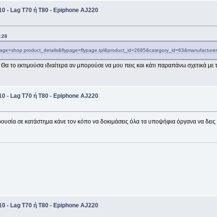
0 - Lag T70 ή Τ80 - Epiphone AJ220
:28
page=shop.product_details&flypage=flypage.tpl&product_id=2685&category_id=63&manufacture
Θα το εκτιμούσα ιδιαίτερα αν μπορούσε να μου πεις και κάτι παραπάνω σχετικά με 
0 - Lag T70 ή Τ80 - Epiphone AJ220
ρουσία σε κατάστημα κάνε τον κόπο να δοκιμάσεις όλα τα υποψήφια όργανα να δεις τ
0 - Lag T70 ή Τ80 - Epiphone AJ220