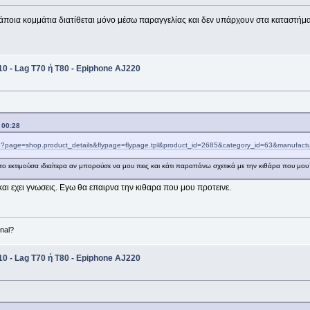
ί κάποια κομμάτια διατίθεται μόνο μέσω παραγγελίας και δεν υπάρχουν στα καταστ
0 - Lag T70 ή Τ80 - Epiphone AJ220
 00:28
p?page=shop.product_details&flypage=flypage.tpl&product_id=2685&category_id=63&manufact
ο εκτιμούσα ιδιαίτερα αν μπορούσε να μου πεις και κάτι παραπάνω σχετικά με την κιθάρα που μου 
αι εχει γνωσεις. Εγω θα επαιρνα την κιθαρα που μου προτεινε.
nal?
0 - Lag T70 ή Τ80 - Epiphone AJ220