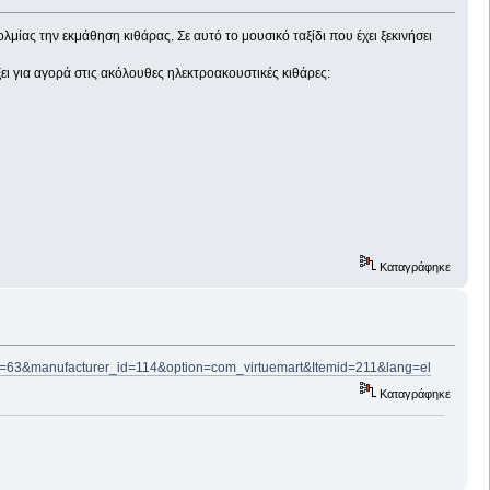
μίας την εκμάθηση κιθάρας. Σε αυτό το μουσικό ταξίδι που έχει ξεκινήσει
ει για αγορά στις ακόλουθες ηλεκτροακουστικές κιθάρες:
Καταγράφηκε
id=63&manufacturer_id=114&option=com_virtuemart&Itemid=211&lang=el
Καταγράφηκε