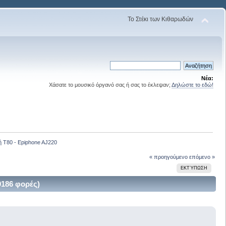
Το Στέκι των Κιθαρωδών
Νέα:
Χάσατε το μουσικό όργανό σας ή σας το έκλεψαν;
Δηλώστε το εδώ!
 Τ80 - Epiphone AJ220  
« προηγούμενο
επόμενο »
ΕΚΤΎΠΩΣΗ
9186 φορές)