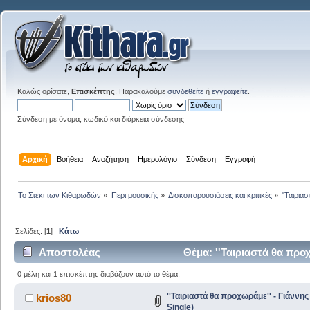
Καλώς ορίσατε,
Επισκέπτης
. Παρακαλούμε
συνδεθείτε
ή
εγγραφείτε
.
Σύνδεση με όνομα, κωδικό και διάρκεια σύνδεσης
Αρχική
Βοήθεια
Αναζήτηση
Ημερολόγιο
Σύνδεση
Εγγραφή
Το Στέκι των Κιθαρωδών
»
Περι μουσικής
»
Δισκοπαρουσιάσεις και κριτικές
»
''Ταιρια
Σελίδες: [
1
]
Κάτω
Αποστολέας
Θέμα: ''Ταιριαστά θα προ
φορές)
0 μέλη και 1 επισκέπτης διαβάζουν αυτό το θέμα.
''Ταιριαστά θα προχωράμε'' - Γιάννη
krios80
Single)