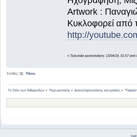
Artwork : Παναγι
Κυκλοφορεί από τ
http://youtube.
«
Τελευταία τροποποίηση: 13/04/19, 01:57 από 
Σελίδες: [
1
]
Πάνω
Το Στέκι των Κιθαρωδών
»
Περι μουσικής
»
Δισκοπαρουσιάσεις και κριτικές
»
''Ταιρια
SMF