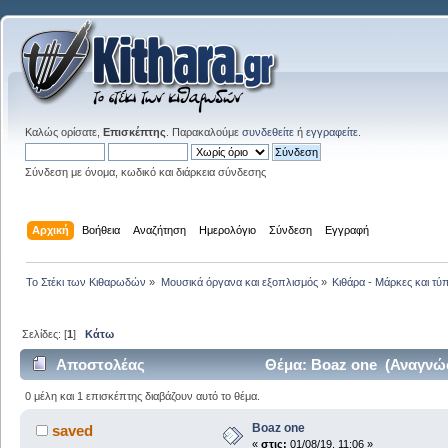
Καλώς ορίσατε,
Επισκέπτης
. Παρακαλούμε
συνδεθείτε
ή
εγγραφείτε
.
Σύνδεση με όνομα, κωδικό και διάρκεια σύνδεσης
Αρχική
Βοήθεια
Αναζήτηση
Ημερολόγιο
Σύνδεση
Εγγραφή
Το Στέκι των Κιθαρωδών
»
Μουσικά όργανα και εξοπλισμός
»
Κιθάρα - Μάρκες και τύπ
Σελίδες: [
1
]
Κάτω
Αποστολέας
Θέμα: Boaz one (Αναγνώσ
0 μέλη και 1 επισκέπτης διαβάζουν αυτό το θέμα.
Boaz one
saved
«
στις:
01/08/19, 11:06 »