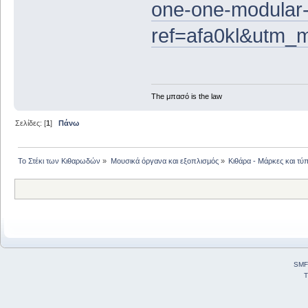
one-one-modular-
ref=afa0kl&utm
The μπασό is the law
Σελίδες: [
1
]
Πάνω
Το Στέκι των Κιθαρωδών
»
Μουσικά όργανα και εξοπλισμός
»
Κιθάρα - Μάρκες και τύπ
SMF
T