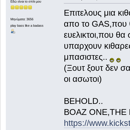
Εδώ είναι το σπίτι μου
Επιτελους μια κι
Μηνύματα: 3656
απο το GAS,που θ
play bass like a badass
ευελικτοι,που θα
υπαρχουν κιθαρες
μπασιστες..
(Ξουτ ξουτ δεν σα
οι ασωτοι)
BEHOLD..
BOAZ ONE,THE 
https://www.kicks