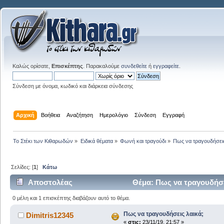
Καλώς ορίσατε,
Επισκέπτης
. Παρακαλούμε
συνδεθείτε
ή
εγγραφείτε
.
Σύνδεση με όνομα, κωδικό και διάρκεια σύνδεσης
Αρχική
Βοήθεια
Αναζήτηση
Ημερολόγιο
Σύνδεση
Εγγραφή
Το Στέκι των Κιθαρωδών
»
Ειδικά θέματα
»
Φωνή και τραγούδι
»
Πως να τραγουδήσεις
Σελίδες: [
1
]
Κάτω
Αποστολέας
Θέμα: Πως να τραγουδήσε
0 μέλη και 1 επισκέπτης διαβάζουν αυτό το θέμα.
Πως να τραγουδήσεις λαικά;
Dimitris12345
«
στις:
23/11/19, 21:57 »