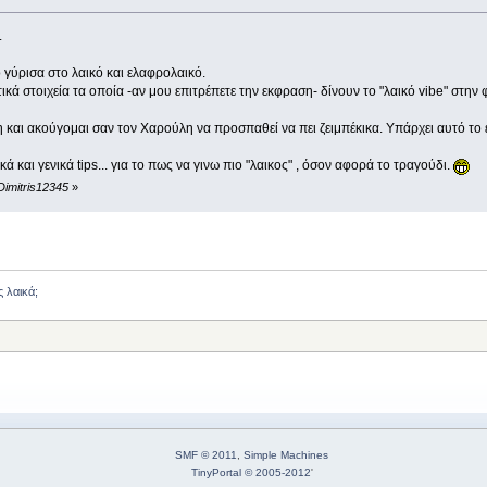
.
 γύρισα στο λαικό και ελαφρολαικό.
κά στοιχεία τα οποία -αν μου επιτρέπετε την εκφραση- δίνουν το "λαικό vibe" στην 
και ακούγομαι σαν τον Χαρούλη να προσπαθεί να πει ζειμπέκικα. Υπάρχει αυτό το
ά και γενικά tips... για το πως να γινω πιο "λαικος" , όσον αφορά το τραγούδι.
Dimitris12345
»
 λαικά;
SMF © 2011
,
Simple Machines
TinyPortal
© 2005-2012
'