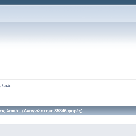
 λαικά;
ις λαικά; (Αναγνώστηκε 35846 φορές)