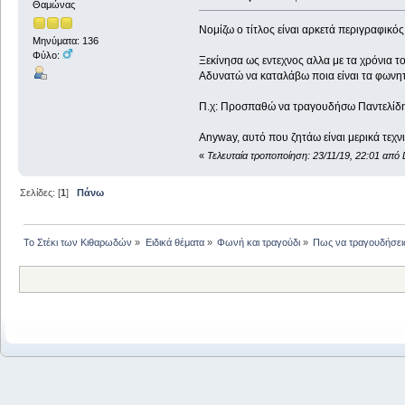
Θαμώνας
Νομίζω ο τίτλος είναι αρκετά περιγραφικός
Μηνύματα: 136
Φύλο:
Ξεκίνησα ως εντεχνος αλλα με τα χρόνια το
Αδυνατώ να καταλάβω ποια είναι τα φωνητι
Π.χ: Προσπαθώ να τραγουδήσω Παντελίδη 
Anyway, αυτό που ζητάω είναι μερικά τεχνικ
«
Τελευταία τροποποίηση: 23/11/19, 22:01 από 
Σελίδες: [
1
]
Πάνω
Το Στέκι των Κιθαρωδών
»
Ειδικά θέματα
»
Φωνή και τραγούδι
»
Πως να τραγουδήσεις