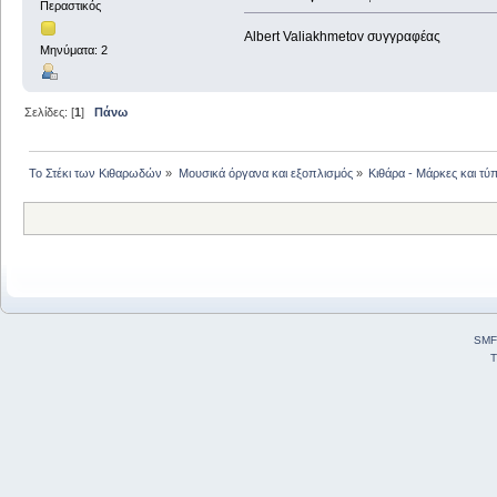
Περαστικός
Albert Valiakhmetov συγγραφέας
Μηνύματα: 2
Σελίδες: [
1
]
Πάνω
Το Στέκι των Κιθαρωδών
»
Μουσικά όργανα και εξοπλισμός
»
Κιθάρα - Μάρκες και τύπ
SMF
T