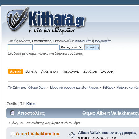
Καλώς ορίσατε,
Επισκέπτης
. Παρακαλούμε
συνδεθείτε
ή
εγγραφείτε
.
Σύνδεση με όνομα, κωδικό και διάρκεια σύνδεσης
Αρχική
Βοήθεια
Αναζήτηση
Ημερολόγιο
Σύνδεση
Εγγραφή
Το Στέκι των Κιθαρωδών
»
Μουσικά όργανα και εξοπλισμός
»
Κιθάρα - Μάρκες και τύπ
Σελίδες: [
1
]
Κάτω
Αποστολέας
Θέμα: Albert Valiakhmet
0 μέλη και 1 επισκέπτης διαβάζουν αυτό το θέμα.
Albert Valiakhmetov συγγραφέας
Albert Valiakhmetov
«
στις:
10/03/20, 21:07 »