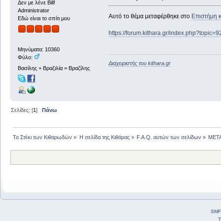
Δεν με λένε Bill!
Administrator
Αυτό το θέμα μεταφέρθηκε στο
Επιστήμη κ
Εδώ είναι το σπίτι μου
https://forum.kithara.gr/index.php?topic=
Μηνύματα: 10360
Φύλο:
Διαχειριστής του kithara.gr
Βασίλης + Βραζιλία = Βραζίλης
Σελίδες: [
1
]
Πάνω
Το Στέκι των Κιθαρωδών
»
Η σελίδα της Κιθάρας
»
F.A.Q. αυτών των σελίδων
»
ΜΕΤΑ
SMF
T