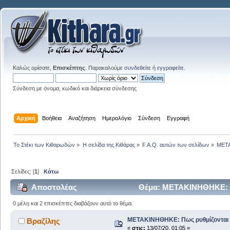
Καλώς ορίσατε,
Επισκέπτης
. Παρακαλούμε
συνδεθείτε
ή
εγγραφείτε
.
Σύνδεση με όνομα, κωδικό και διάρκεια σύνδεσης
Αρχική
Βοήθεια
Αναζήτηση
Ημερολόγιο
Σύνδεση
Εγγραφή
Το Στέκι των Κιθαρωδών
»
Η σελίδα της Κιθάρας
»
F.A.Q. αυτών των σελίδων
»
ΜΕΤΑ
Σελίδες: [
1
]
Κάτω
Αποστολέας
Θέμα: ΜΕΤΑΚΙΝΗΘΗΚΕ: Πω
0 μέλη και 2 επισκέπτες διαβάζουν αυτό το θέμα.
ΜΕΤΑΚΙΝΗΘΗΚΕ: Πως ρυθμίζονται η
Βραζίλης
«
στις:
13/07/20, 01:05 »