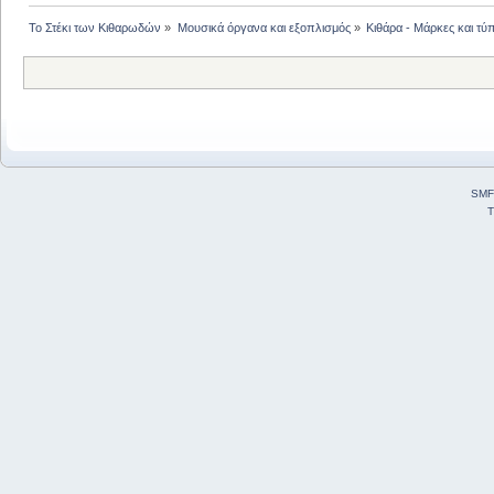
Το Στέκι των Κιθαρωδών
»
Μουσικά όργανα και εξοπλισμός
»
Κιθάρα - Μάρκες και τύπ
SMF
T