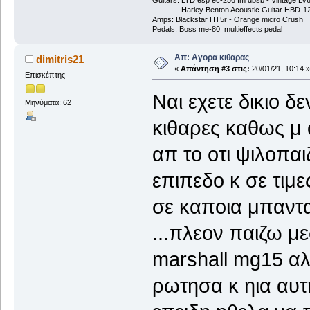
Harley Benton Acoustic Guitar HBD-1
Amps: Blackstar HT5r - Orange micro Crush
Pedals: Boss me-80 multieffects pedal
Απ: Αγορα κιθαρας
dimitris21
«
Απάντηση #3 στις:
20/01/21, 10:14 »
Επισκέπτης
Ναι εχετε δικιο δ
Μηνύματα: 62
κιθαρες καθως μ
απ το οτι ψιλοπαι
επιπεδο κ σε τιμε
σε καποια μπαντα 
...πλεον παιζω με
marshall mg15 αλ
ρωτησα κ ηια αυτ