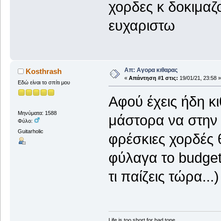
χορδες κ δοκιμαζ
ευχαριστω
Απ: Αγορα κιθαρας
Kosthrash
«
Απάντηση #1 στις:
19/01/21, 23:58 »
Εδώ είναι το σπίτι μου
Αφού έχεις ήδη κι
Μηνύματα: 1588
μάστορα να στην 
Φύλο:
Guitarholic
φρέσκιες χορδές 
φύλαγα το budget 
τι παίζεις τώρα...)
Life is too short for bad tone