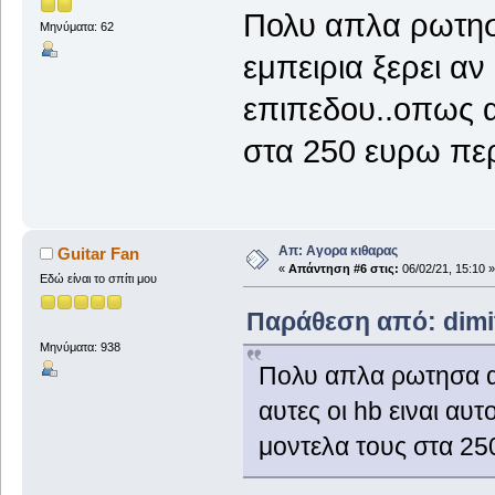
Πολυ απλα ρωτη
Μηνύματα: 62
εμπειρια ξερει αν 
επιπεδου..οπως α
στα 250 ευρω περ
Απ: Αγορα κιθαρας
Guitar Fan
«
Απάντηση #6 στις:
06/02/21, 15:10 »
Εδώ είναι το σπίτι μου
Παράθεση από: dimitr
Μηνύματα: 938
Πολυ απλα ρωτησα α
αυτες οι hb ειναι αυ
μοντελα τους στα 25