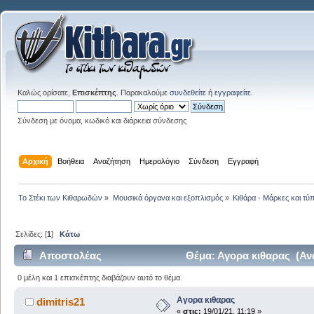
Καλώς ορίσατε,
Επισκέπτης
. Παρακαλούμε
συνδεθείτε
ή
εγγραφείτε
.
Σύνδεση με όνομα, κωδικό και διάρκεια σύνδεσης
Αρχική
Βοήθεια
Αναζήτηση
Ημερολόγιο
Σύνδεση
Εγγραφή
Το Στέκι των Κιθαρωδών
»
Μουσικά όργανα και εξοπλισμός
»
Κιθάρα - Μάρκες και τύπ
Σελίδες: [
1
]
Κάτω
Αποστολέας
Θέμα: Αγορα κιθαρας (Αν
0 μέλη και 1 επισκέπτης διαβάζουν αυτό το θέμα.
Αγορα κιθαρας
dimitris21
«
στις:
19/01/21, 11:19 »