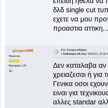
επειδη ηθελα να 
δλδ single cut τυ
εχετε να μου προ
προαστια αττικη..
Απ: Αγορα κιθαρας
giorgos1990
«
Απάντηση #4 στις:
20/01/21, 22:18 »
Θαμώνας
Δεν καταλαβα αν 
Μηνύματα: 175
χρειαζεσαι ή για
Γενικα οσοι εχου
ειναι για τεχνικο
αλλες standar αλλ