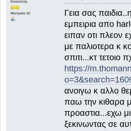
Επισκέπτης
Γεια σας παιδια.
Μηνύματα: 62
εμπειρια απο harl
ειπαν οτι πλεον 
με παλιοτερα κ κ
σπιτι...κτ τετοιο π
https://m.thoman
o=3&search=160
ανοιγω κ αλλο θε
παω την κιθαρα μ
προαστια...εχω μ
ξεκινωντας σε αυ