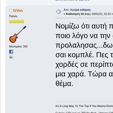
Απ: Αγορα κιθαρας
GVen
«
Απάντηση #2 στις:
20/01/21, 01:52 »
Παλιός
Νομίζω ότι αυτή π
ποιο λόγο να την
προλαλησας...δωσ
Μηνύματα: 300
σαι κομπλέ. Πες τ
χορδές σε περίπτ
μια χαρά. Τώρα αν
θέμα.
It's A Long Way To The Top If You Wanna Rock '
Guitars: LTD esp ec-256 fm dbsb - Vintage L