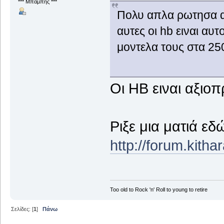
*** Μπάμπης ***
Πολυ απλα ρωτησα α
αυτες οι hb ειναι αυ
μοντελα τους στα 25
Οι ΗΒ ειναι αξιοπ
Ριξε μια ματιά εδ
http://forum.kith
Too old to Rock 'n' Roll to young to retire
Σελίδες: [
1
]
Πάνω