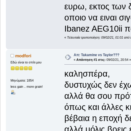
ευρω, εκτος των
οποιο να ειναι σ
Ibanez AEG10ii π
«
Τελευταία τροποποίηση: 09/02/21, 01:01 από 
Απ: Takamine vs Taylor???
modfori
«
Απάντηση #1 στις:
09/02/21, 20:54 »
Εδώ είναι το σπίτι μου
καλησπέρα,
Μηνύματα: 1854
δυστυχώς δεν έχω
less gain .. more grain!
αλλά θα σου πρότ
όπως και άλλες κ
βέβαια η εποχή δε
αλλά μόλις βρεις