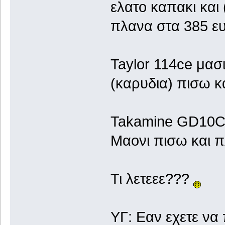
ελατο καπακι και 
πλανα στα 385 ευ
Taylor 114ce μασ
(καρυδια) πισω κ
Takamine GD10CE
Μαονι πισω και π
Τι λετεεε???
ΥΓ: Εαν εχετε να 