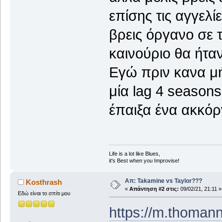
επίσης τις αγγελί
βρεις όργανο σε 
καινούριο θα ήταν
Εγώ πριν κανα μή
μία lag 4 seasons
έπαιξα ένα ακκόρν
Life is a lot like Blues,
it's Best when you Improvise!
Απ: Takamine vs Taylor???
Kosthrash
«
Απάντηση #2 στις:
09/02/21, 21:11 »
Εδώ είναι το σπίτι μου
https://m.thoman