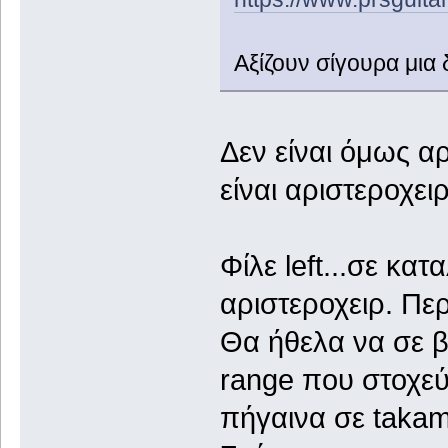
Αξίζουν σίγουρα μια 
Δεν είναι όμως αρ
είναι αριστεροχει
Φίλε left...σε κα
αριστεροχειρ. Πε
Θα ήθελα να σε 
range που στοχεύ
πήγαινα σε takam