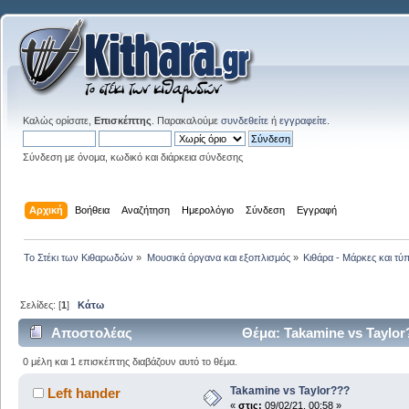
Καλώς ορίσατε,
Επισκέπτης
. Παρακαλούμε
συνδεθείτε
ή
εγγραφείτε
.
Σύνδεση με όνομα, κωδικό και διάρκεια σύνδεσης
Αρχική
Βοήθεια
Αναζήτηση
Ημερολόγιο
Σύνδεση
Εγγραφή
Το Στέκι των Κιθαρωδών
»
Μουσικά όργανα και εξοπλισμός
»
Κιθάρα - Μάρκες και τύπ
Σελίδες: [
1
]
Κάτω
Αποστολέας
Θέμα: Takamine vs Taylo
0 μέλη και 1 επισκέπτης διαβάζουν αυτό το θέμα.
Takamine vs Taylor???
Left hander
«
στις:
09/02/21, 00:58 »