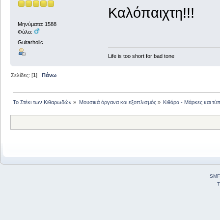
Καλόπαιχτη!!!
Μηνύματα: 1588
Φύλο:
Guitarholic
Life is too short for bad tone
Σελίδες: [
1
]
Πάνω
Το Στέκι των Κιθαρωδών
»
Μουσικά όργανα και εξοπλισμός
»
Κιθάρα - Μάρκες και τύπ
SMF
T