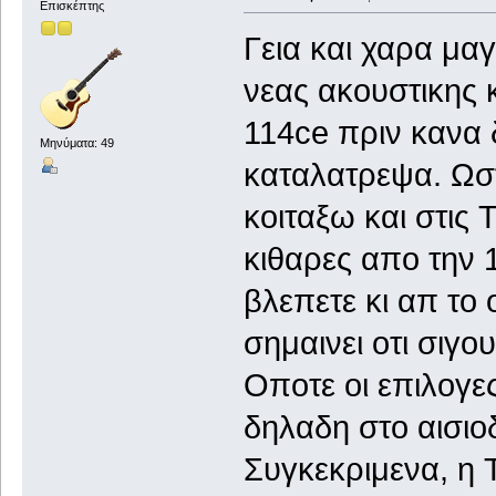
Επισκέπτης
Γεια και χαρα μαγ
νεας ακουστικης 
114ce πριν κανα 
Μηνύματα: 49
καταλατρεψα. Ωστ
κοιταξω και στις
κιθαρες απο την 
βλεπετε κι απ το 
σημαινει οτι σιγο
Οποτε οι επιλογε
δηλαδη στο αισιοδ
Συγκεκριμενα, η