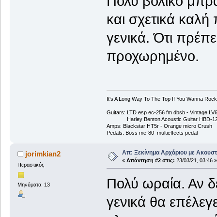
Πολύ βολικό μπρά
και σχετικά καλή
γενικά. Ότι πρέπε
προχωρημένο.
It's A Long Way To The Top If You Wanna Rock '
Guitars: LTD esp ec-256 fm dbsb - Vintage L
Harley Benton Acoustic Guitar HBD-1
Amps: Blackstar HT5r - Orange micro Crush
Pedals: Boss me-80 multieffects pedal
Απ: Ξεκίνημα Αρχάριου με Ακουστ
jorimkian2
«
Απάντηση #2 στις:
23/03/21, 03:46 »
Περαστικός
Πολύ ωραία. Αν δ
Μηνύματα: 13
γενικά θα επέλεγ