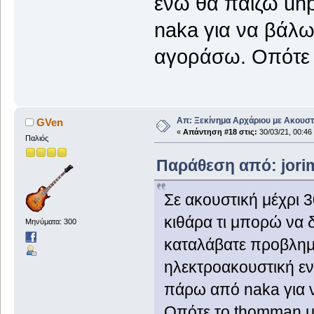
ενώ θα παίζω un
naka για να βάλω 
αγοράσω. Οπότε 
Απ: Ξεκίνημα Αρχάριου με Ακουστ
GVen
«
Απάντηση #18 στις:
30/03/21, 00:46
Παλιός
Παράθεση από: jorim
Σε ακουστική μέχρι 3
κιθάρα τι μπορώ να
Μηνύματα: 300
καταλάβατε προβλημα
ηλεκτροακουστική εν
πάρω από naka για ν
Οπότε το thomman μ