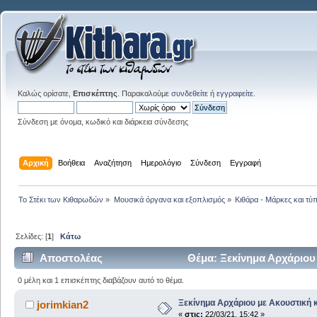
Καλώς ορίσατε,
Επισκέπτης
. Παρακαλούμε
συνδεθείτε
ή
εγγραφείτε
.
Σύνδεση με όνομα, κωδικό και διάρκεια σύνδεσης
Αρχική
Βοήθεια
Αναζήτηση
Ημερολόγιο
Σύνδεση
Εγγραφή
Το Στέκι των Κιθαρωδών
»
Μουσικά όργανα και εξοπλισμός
»
Κιθάρα - Μάρκες και τύπ
Σελίδες: [
1
]
Κάτω
Αποστολέας
Θέμα: Ξεκίνημα Αρχάριου
0 μέλη και 1 επισκέπτης διαβάζουν αυτό το θέμα.
Ξεκίνημα Αρχάριου με Ακουστική 
jorimkian2
«
στις:
22/03/21, 15:42 »