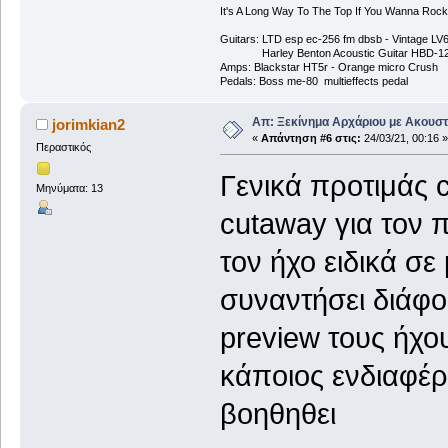
It's A Long Way To The Top If You Wanna Rock '
Guitars: LTD esp ec-256 fm dbsb - Vintage L
Harley Benton Acoustic Guitar HBD-1
Amps: Blackstar HT5r - Orange micro Crush
Pedals: Boss me-80 multieffects pedal
Απ: Ξεκίνημα Αρχάριου με Ακουστ
jorimkian2
«
Απάντηση #6 στις:
24/03/21, 00:16 »
Περαστικός
Γενικά προτιμάς c
Μηνύματα: 13
cutaway για τον
τον ήχο ειδικά σε
συναντήσει διάφο
preview τους ήχο
κάποιος ενδιαφέρε
βοηθηθει