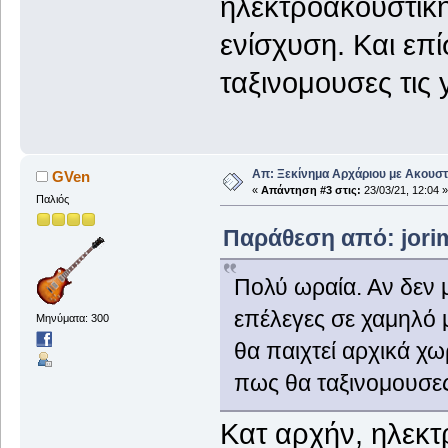
ηλεκτροακουστική
ενίσχυση. Και επ
ταξινομουσες τις 
Απ: Ξεκίνημα Αρχάριου με Ακουστ
GVen
«
Απάντηση #3 στις:
23/03/21, 12:04 »
Παλιός
Παράθεση από: jorim
Πολύ ωραία. Αν δεν μ
επέλεγες σε χαμηλό 
Μηνύματα: 300
θα παιχτεί αρχικά χω
πως θα ταξινομουσες
Κατ αρχήν, ηλεκτ