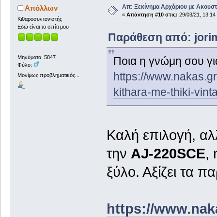
Απ: Ξεκίνημα Αρχάριου με Ακουστ
Απόλλων
«
Απάντηση #10 στις:
29/03/21, 13:14
Κιθαροσυντονιστής
Εδώ είναι το σπίτι μου
Παράθεση από: jorim
Μηνύματα: 5847
Ποια η γνώμη σου γι
Φύλο:
https://www.nakas.gr/
Μονίμως προβληματικός...
kithara-me-thiki-vint
Καλή επιλογή, αλ
την
ΑJ-220SCE
,
ξύλο. Αξίζει τα 
https://www.nak