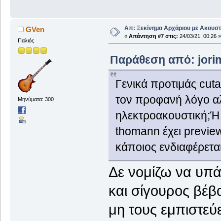
Απ: Ξεκίνημα Αρχάριου με Ακουστ
GVen
«
Απάντηση #7 στις:
24/03/21, 00:26 »
Παλιός
Παράθεση από: jorim
Γενικά προτιμάς cuta
τον προφανή λόγο αλ
Μηνύματα: 300
ηλεκτροακουστική;Ή 
thomann έχει previe
κάποιος ενδιαφέρεται
Δε νομίζω να υπάρ
και σίγουρος βέβ
μη τους εμπιστεύε