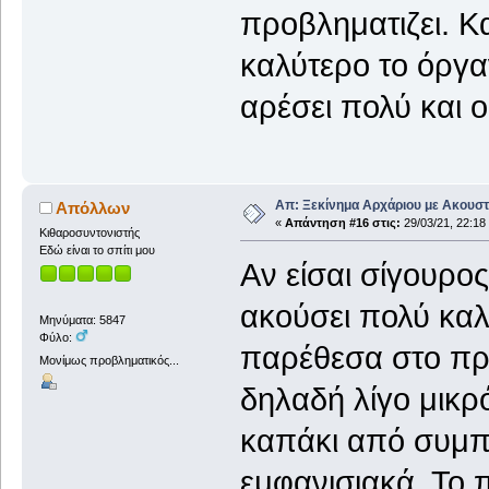
προβληματιζει. Κ
καλύτερο το όργα
αρέσει πολύ και ο
Απ: Ξεκίνημα Αρχάριου με Ακουστ
Απόλλων
«
Απάντηση #16 στις:
29/03/21, 22:18
Κιθαροσυντονιστής
Εδώ είναι το σπίτι μου
Aν είσαι σίγουρος
ακούσει πολύ καλ
Μηνύματα: 5847
Φύλο:
παρέθεσα στο πρ
Μονίμως προβληματικός...
δηλαδή λίγο μικρ
καπάκι από συμπα
εμφανισιακά. Το π