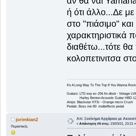
αν θα ναι Yamaha,
ή ότι άλλο...Δε μ
στο "πιάσιμο" και
χαρακτηριστικά π
διαθέτω...τότε θα
κολοπετινιτσα στ
It's A Long Way To The Top If You Wanna Rock '
Guitars: LTD esp ec-256 fm dbsb - Vintage L
Harley Benton Acoustic Guitar HBD-1
Amps: Blackstar HT5r - Orange micro Crush
Pedals: Boss me-80 multieffects pedal
Απ: Ξεκίνημα Αρχάριου με Ακουστ
jorimkian2
«
Απάντηση #4 στις:
23/03/21, 23:21 »
Περαστικός