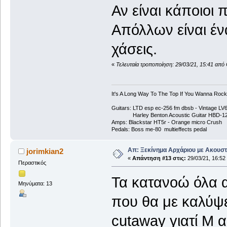
Αν είναι κάποιοι
Απόλλων είναι έν
χάσεις.
«
Τελευταία τροποποίηση: 29/03/21, 15:41 από
It's A Long Way To The Top If You Wanna Rock '
Guitars: LTD esp ec-256 fm dbsb - Vintage L
Harley Benton Acoustic Guitar HBD-1
Amps: Blackstar HT5r - Orange micro Crush
Pedals: Boss me-80 multieffects pedal
Απ: Ξεκίνημα Αρχάριου με Ακουστ
jorimkian2
«
Απάντηση #13 στις:
29/03/21, 16:52
Περαστικός
Τα κατανοώ όλα 
Μηνύματα: 13
που θα με καλύψε
cutaway γιατί Μ α