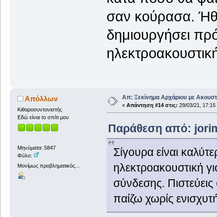
σαν κούρασα. Ήθε
δημιουργήσει πρό
ηλεκτροακουστικ
Απ: Ξεκίνημα Αρχάριου με Ακουστ
Απόλλων
«
Απάντηση #14 στις:
29/03/21, 17:15
Κιθαροσυντονιστής
Εδώ είναι το σπίτι μου
Παράθεση από: jorim
Μηνύματα: 5847
Σίγουρα είναι καλύτε
Φύλο:
ηλεκτροακουστική γι
Μονίμως προβληματικός...
σύνδεσης. Πιστεύεις
παίζω χωρίς ενισχυτή;