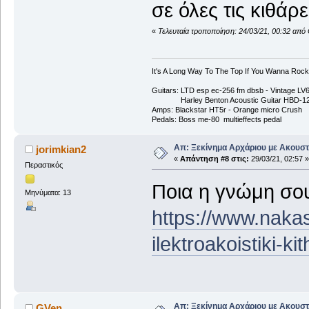
σε όλες τις κιθάρ
«
Τελευταία τροποποίηση: 24/03/21, 00:32 από
It's A Long Way To The Top If You Wanna Rock '
Guitars: LTD esp ec-256 fm dbsb - Vintage L
Harley Benton Acoustic Guitar HBD-1
Amps: Blackstar HT5r - Orange micro Crush
Pedals: Boss me-80 multieffects pedal
Απ: Ξεκίνημα Αρχάριου με Ακουστ
jorimkian2
«
Απάντηση #8 στις:
29/03/21, 02:57 »
Περαστικός
Ποια η γνώμη σου
Μηνύματα: 13
https://www.nakas
ilektroakoistiki-k
Απ: Ξεκίνημα Αρχάριου με Ακουστ
GVen