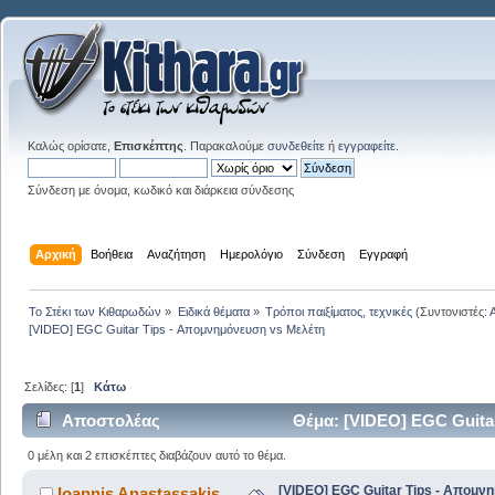
Καλώς ορίσατε,
Επισκέπτης
. Παρακαλούμε
συνδεθείτε
ή
εγγραφείτε
.
Σύνδεση με όνομα, κωδικό και διάρκεια σύνδεσης
Αρχική
Βοήθεια
Αναζήτηση
Ημερολόγιο
Σύνδεση
Εγγραφή
Το Στέκι των Κιθαρωδών
»
Ειδικά θέματα
»
Τρόποι παιξίματος, τεχνικές
(Συντονιστές:
[VIDEO] EGC Guitar Tips - Απομνημόνευση vs Μελέτη
Σελίδες: [
1
]
Κάτω
Αποστολέας
Θέμα: [VIDEO] EGC Guita
0 μέλη και 2 επισκέπτες διαβάζουν αυτό το θέμα.
[VIDEO] EGC Guitar Tips - Απομν
Ioannis Anastassakis