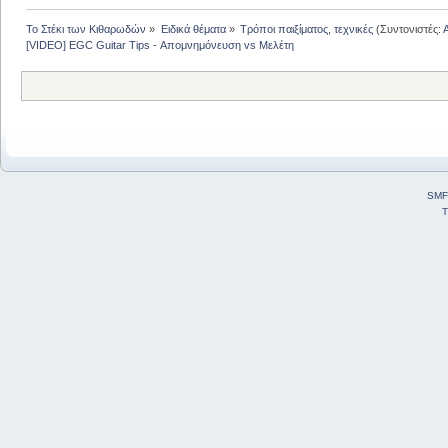
Το Στέκι των Κιθαρωδών
»
Ειδικά θέματα
»
Τρόποι παιξίματος, τεχνικές
(Συντονιστές:
[VIDEO] EGC Guitar Tips - Απομνημόνευση vs Μελέτη
SMF
T