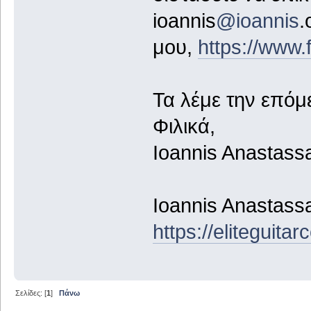
ioannis
@ioannis
.
μου,
https://www
Τα λέμε την επόμ
Φιλικά,
Ioannis Anastass
Ioannis Anastass
https://eliteguita
Σελίδες: [
1
]
Πάνω