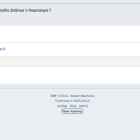
χορδες βαζουμε τι διαμετρημα.?
op A
SMF © 2011
,
Simple Machines
TinyPortal
© 2005-2012
'
XHTML
RSS
WAP2
Όροι Χρήσης