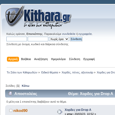
Καλώς ορίσατε,
Επισκέπτης
. Παρακαλούμε
συνδεθείτε
ή
εγγραφείτε
.
Σύνδεση με όνομα, κωδικό και διάρκεια σύνδεσης
Αρχική
Βοήθεια
Αναζήτηση
Ημερολόγιο
Σύνδεση
Εγγραφή
Το Στέκι των Κιθαρωδών
»
Ειδικά θέματα
»
Χορδές, πένες, αξεσουάρ
»
Χορδες για Dr
Σελίδες: [
1
]
Κάτω
Αποστολέας
Θέμα: Χορδες για Drop A
0 μέλη και 1 επισκέπτης διαβάζουν αυτό το θέμα.
Χορδες για Drop A
nikod90
«
στις:
20/03/23, 10:52 »