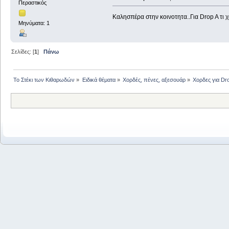
Περαστικός
Καλησπέρα στην κοινοτητα..Για Drop A τι 
Μηνύματα: 1
Σελίδες: [
1
]
Πάνω
Το Στέκι των Κιθαρωδών
»
Ειδικά θέματα
»
Χορδές, πένες, αξεσουάρ
»
Χορδες για Dr