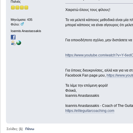
Παλιός
Χαιρετώ όλους τους φίλους!
Το να μελετά κάποιος μεθοδικά είναι μία π
Μηνύματα: 435
Φύλο:
μπορεί κάποιος να είναι σίγουρος ότι μελ
Ioannis Anastassakis
Για οποιοδήποτε σχόλιο, μην διστάσετε να
https://www.youtube.com/watch?v=Y-6e
Για όποιες διευκρινίσεις, αλλά και για να
Facebook Fan page μου,
https://www.yo
Τα λέμε την επόμενη φορά!
Φιλικά,
Ioannis Anastassakis
Ioannis Anastassakis - Coach of The Gui
https://eliteguitarcoaching.com
Σελίδες: [
1
]
Πάνω