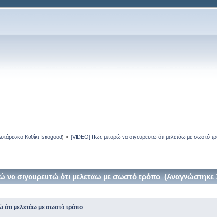
Αυτάρεσκο Καθίκι Isnogood
) »
[VIDEO] Πως μπορώ να σιγουρευτώ ότι μελετάω με σωστό τ
 να σιγουρευτώ ότι μελετάω με σωστό τρόπο (Αναγνώστηκε 
ώ ότι μελετάω με σωστό τρόπο