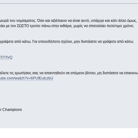
λευρά του νομίσματος. Όσο και αξιέπαινο να είναι αυτό, υπάρχει και κάτι άλλο όμως
ετάει με τον ΣΩΣΤΟ τροπο πάνω στην κιθάρα, χωρίς να σπαταλάει πολύτιμο χρόνο;
 γράψετε από κάτω. Για οποιοδήποτε σχόλιο, μην διστάσετε να γράψετε από κάτω.
dC5YXvQ
 στείλετε τις ερωτήσεις σας να απαντηθούν σε επόμενο βίντεο, μη διστάσετε να επικοι
utube.com/watch?v=6PUfEutczbU
tar Champions