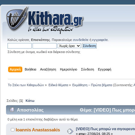
Καλώς ορίσατε,
Επισκέπτης
. Παρακαλούμε
συνδεθείτε
ή
εγγραφείτε
.
Σύνδεση με όνομα, κωδικό και διάρκεια σύνδεσης
Αρχική
Βοήθεια
Αναζήτηση
Ημερολόγιο
Σύνδεση
Εγγραφή
Το Στέκι των Κιθαρωδών
»
Ειδικά θέματα
»
Εκμάθηση – Πρώτα βήματα
(Συντονιστής:
Σελίδες: [
1
]
Κάτω
Αποστολέας
Θέμα: [VIDEO] Πως μπορώ
0 μέλη και 1 επισκέπτης διαβάζουν αυτό το θέμα.
[VIDEO] Πως μπορώ να σιγουρευτ
Ioannis Anastassakis
«
στις:
27/06/24, 08:25 »