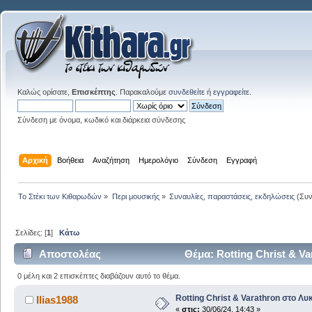
Καλώς ορίσατε,
Επισκέπτης
. Παρακαλούμε
συνδεθείτε
ή
εγγραφείτε
.
Σύνδεση με όνομα, κωδικό και διάρκεια σύνδεσης
Αρχική
Βοήθεια
Αναζήτηση
Ημερολόγιο
Σύνδεση
Εγγραφή
Το Στέκι των Κιθαρωδών
»
Περι μουσικής
»
Συναυλίες, παραστάσεις, εκδηλώσεις
(Συν
Σελίδες: [
1
]
Κάτω
Αποστολέας
Θέμα: Rotting Christ & V
0 μέλη και 2 επισκέπτες διαβάζουν αυτό το θέμα.
Rotting Christ & Varathron στο Λυ
Ilias1988
«
στις:
30/06/24, 14:43 »