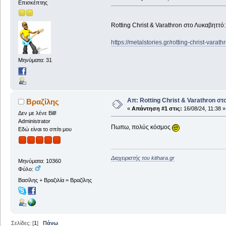
Επισκέπτης
Rotting Christ & Varathron στο Λυκαβηττό
https://metalstories.gr/rotting-christ-varathr
Μηνύματα: 31
Απ: Rotting Christ & Varathron στ
Βραζίλης
«
Απάντηση #1 στις:
16/08/24, 11:38 »
Δεν με λένε Bill!
Administrator
Πωπω, πολύς κόσμος
Εδώ είναι το σπίτι μου
Διαχειριστής του kithara.gr
Μηνύματα: 10360
Φύλο:
Βασίλης + Βραζιλία = Βραζίλης
Σελίδες: [
1
]
Πάνω