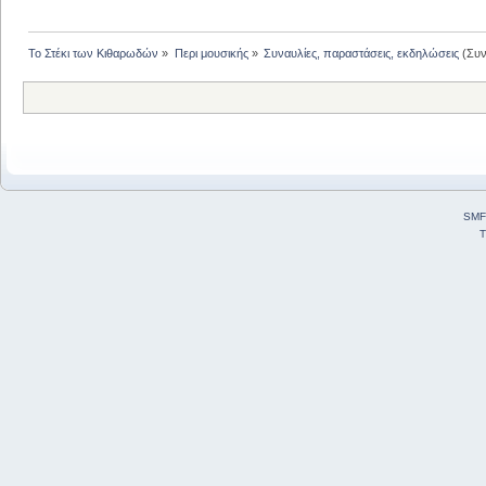
Το Στέκι των Κιθαρωδών
»
Περι μουσικής
»
Συναυλίες, παραστάσεις, εκδηλώσεις
(Συν
SMF
T