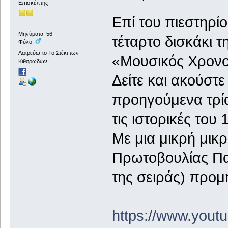
Επισκέπτης
Επί του πιεστηρίο
Μηνύματα: 56
τέταρτο δισκάκι τ
Φύλο:
Λατρεύω το Το Στέκι των
«Μουσικός Χρονο
Κιθαρωδών!
Δείτε και ακούστε
προηγούμενα τρί
τις ιστορικές του
Με μια μικρή μικρ
Πρωτοβουλίας Παρ
της σειράς) προμ
https://www.you