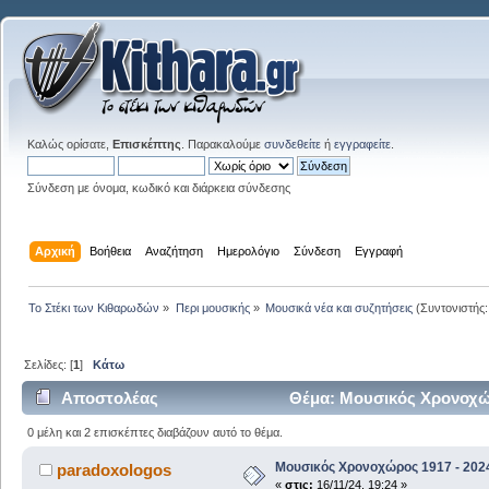
Καλώς ορίσατε,
Επισκέπτης
. Παρακαλούμε
συνδεθείτε
ή
εγγραφείτε
.
Σύνδεση με όνομα, κωδικό και διάρκεια σύνδεσης
Αρχική
Βοήθεια
Αναζήτηση
Ημερολόγιο
Σύνδεση
Εγγραφή
Το Στέκι των Κιθαρωδών
»
Περι μουσικής
»
Μουσικά νέα και συζητήσεις
(Συντονιστής
Σελίδες: [
1
]
Κάτω
Αποστολέας
Θέμα: Μουσικός Χρονοχώρ
0 μέλη και 2 επισκέπτες διαβάζουν αυτό το θέμα.
Μουσικός Χρονοχώρος 1917 - 202
paradoxologos
«
στις:
16/11/24, 19:24 »