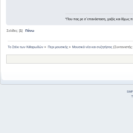
"Που πας ρε σ΄επανάσταση, χαζός και δίχως 
Σελίδες: [
1
]
Πάνω
Το Στέκι των Κιθαρωδών
»
Περι μουσικής
»
Μουσικά νέα και συζητήσεις
(Συντονιστής
SMF
T