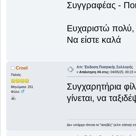
Συγγραφέας - Πο
Ευχαριστώ πολύ, 
Να είστε καλά
Απ: Έκδοση Ποιητικής Συλλογής
Crool
«
Απάντηση #4 στις:
04/05/25, 00:23 »
Παλιός
Συγχαρητήρια φίλ
Μηνύματα: 251
Φύλο:
γίνεται, να ταξιδ
Δεν υπάρχει τίποτα το "ασεβές" (κλπ σάπια) σ