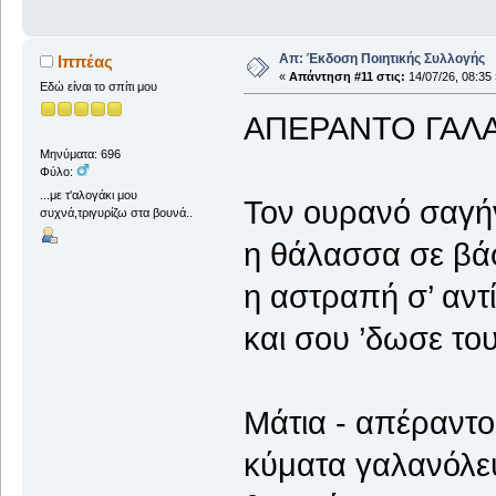
Απ: Έκδοση Ποιητικής Συλλογής
Ιππέας
«
Απάντηση #11 στις:
14/07/26, 08:35 
Εδώ είναι το σπίτι μου
ΑΠΕΡΑΝΤΟ ΓΑΛ
Μηνύματα: 696
Φύλο:
...με τ'αλογάκι μου
Τον ουρανό σαγήν
συχνά,τριγυρίζω στα βουνά..
η θάλασσα σε βά
η αστραπή σ’ αντ
και σου ’δωσε το
Μάτια - απέραντο
κύματα γαλανόλε