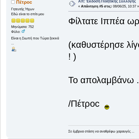
Απ: Έκδοση Ποιητικής Συλλογής
Πέτροc
«
Απάντηση #5 στις:
08/06/25, 10:37 »
Γητευτής Ήχων
Εδώ είναι το σπίτι μου
Φίλτατε Ιππέα ωρα
Μηνύματα: 752
Φύλο:
Είναι η Σιωπή που Τώρα ξεκινά
(καθυστέρησε λίγ
...
! )
Το απολαμβάνω 
/Πέτροc
Σε έμβρυα στάση να αναθρέφω χαραυγές ...