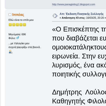
http://www.panagiotisg1.blogspot.com
Απ: Έκδοση Ποιητικής Συλλογής
Ιππέας
«
Απάντηση #3 στις:
16/03/25, 20:20 »
Εδώ είναι το σπίτι μου
«Ο Επισκέπτης τη
Μηνύματα: 696
που διαβάζεται ε
Φύλο:
...με τ'αλογάκι μου
ομοιοκατάληκτους
συχνά,τριγυρίζω στα βουνά..
ειρωνεία. Στην ε
λυρισμός, ένα ακ
ποιητικής συλλογ
Δημήτρης Λούλο
Καθηγητής Φιλολ