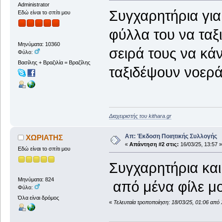
Administrator
Συγχαρητήρια για
Εδώ είναι το σπίτι μου
φύλλα του να ταξι
Μηνύματα: 10360
σειρά τους να κά
Φύλο:
Βασίλης + Βραζιλία = Βραζίλης
ταξιδέψουν νοερά
Διαχειριστής του kithara.gr
Απ: Έκδοση Ποιητικής Συλλογής
ΧΩΡΙΑΤΗΣ
«
Απάντηση #2 στις:
16/03/25, 13:57 »
Εδώ είναι το σπίτι μου
Συγχαρητήρια και
Μηνύματα: 824
από μένα φίλε μο
Φύλο:
Όλα είναι δρόμος
«
Τελευταία τροποποίηση: 18/03/25, 01:06 απ