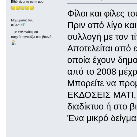
Εδώ είναι το σπίτι μου
Φίλοι και φίλες τ
Μηνύματα: 696
Πριν από λίγο κα
Φύλο:
...με τ'αλογάκι μου
συλλογή με τον τί
συχνά,τριγυρίζω στα βουνά..
Αποτελείται από 
οποία έχουν δημο
από το 2008 μέχρι
Μπορείτε να προμη
ΕΚΔΟΣΕΙΣ ΜΑΤΙ, ν
διαδίκτυο ή στο β
Ένα μικρό δείγμα