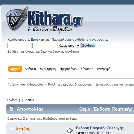
Καλώς ορίσατε,
Επισκέπτης
. Παρακαλούμε
συνδεθείτε
ή
εγγραφείτε
.
Σύνδεση με όνομα, κωδικό και διάρκεια σύνδεσης
Αρχική
Βοήθεια
Αναζήτηση
Ημερολόγιο
Σύνδεση
Εγγραφή
Το Στέκι των Κιθαρωδών
»
Καλλιτεχνικές μας δημιουργίες
»
Δικοί μας στίχοι και ποιήμα
Σελίδες: [
1
]
Κάτω
Αποστολέας
Θέμα: Έκδοση Ποιητικής 
0 μέλη και 2 επισκέπτες διαβάζουν αυτό το θέμα.
Έκδοση Ποιητικής Συλλογής
Ιππέας
«
στις:
11/03/25, 22:14 »