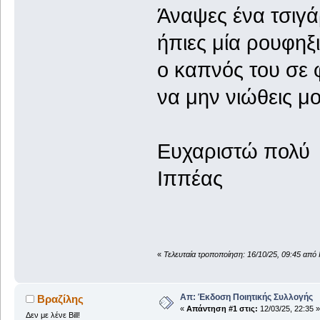
Άναψες ένα τσιγ
ήπιες μία ρουφηξ
ο καπνός του σε 
να μην νιώθεις μ
Ευχαριστώ πολύ
Ιππέας
«
Τελευταία τροποποίηση: 16/10/25, 09:45 από
Απ: Έκδοση Ποιητικής Συλλογής
Βραζίλης
«
Απάντηση #1 στις:
12/03/25, 22:35 »
Δεν με λένε Bill!