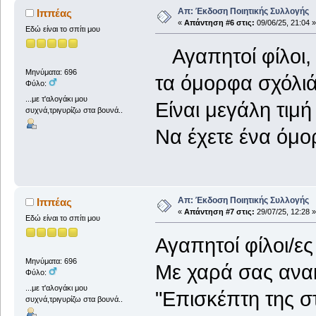
Απ: Έκδοση Ποιητικής Συλλογής
Ιππέας
«
Απάντηση #6 στις:
09/06/25, 21:04 »
Εδώ είναι το σπίτι μου
Αγαπητοί φίλοι, 
Μηνύματα: 696
τα όμορφα σχόλι
Φύλο:
...με τ'αλογάκι μου
Είναι μεγάλη τιμή
συχνά,τριγυρίζω στα βουνά..
Να έχετε ένα όμο
Απ: Έκδοση Ποιητικής Συλλογής
Ιππέας
«
Απάντηση #7 στις:
29/07/25, 12:28 »
Εδώ είναι το σπίτι μου
Αγαπητοί φίλοι/ε
Μηνύματα: 696
Με χαρά σας ανακ
Φύλο:
...με τ'αλογάκι μου
"Επισκέπτη της σ
συχνά,τριγυρίζω στα βουνά..