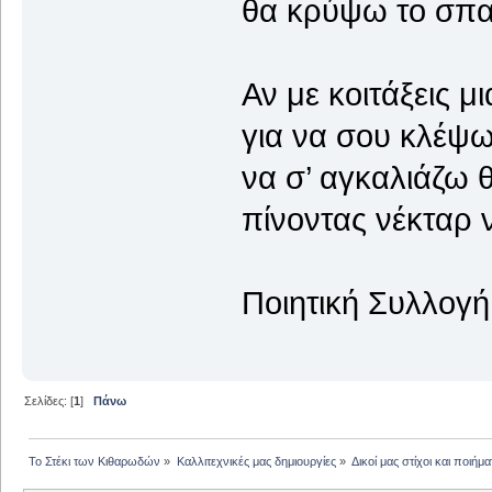
θα κρύψω το σπαθ
Αν με κοιτάξεις μ
για να σου κλέψω
να σ’ αγκαλιάζω 
πίνοντας νέκταρ 
Ποιητική Συλλογή
Σελίδες: [
1
]
Πάνω
Το Στέκι των Κιθαρωδών
»
Καλλιτεχνικές μας δημιουργίες
»
Δικοί μας στίχοι και ποιήμα