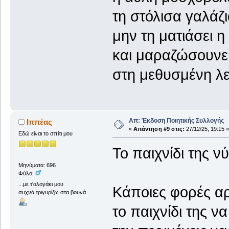
τη στόλισα γαλάζ
μην τη ματιάσει η 
και μαραζώσουνε
στη μεθυσμένη λ
Απ: Έκδοση Ποιητικής Συλλογής
Ιππέας
«
Απάντηση #9 στις:
27/12/25, 19:15 »
Εδώ είναι το σπίτι μου
Το παιχνίδι της ν
Μηνύματα: 696
Φύλο:
...με τ'αλογάκι μου
Κάποιες φορές αρ
συχνά,τριγυρίζω στα βουνά..
το παιχνίδι της να