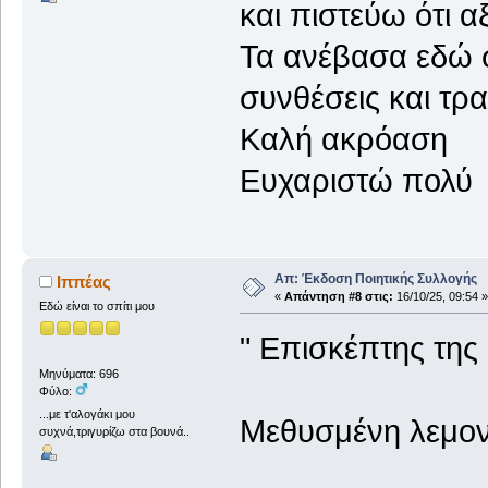
και πιστεύω ότι α
Τα ανέβασα εδώ στ
συνθέσεις και τρ
Καλή ακρόαση
Ευχαριστώ πολύ
Απ: Έκδοση Ποιητικής Συλλογής
Ιππέας
«
Απάντηση #8 στις:
16/10/25, 09:54 »
Εδώ είναι το σπίτι μου
" Επισκέπτης της 
Μηνύματα: 696
Φύλο:
...με τ'αλογάκι μου
Μεθυσμένη λεμον
συχνά,τριγυρίζω στα βουνά..