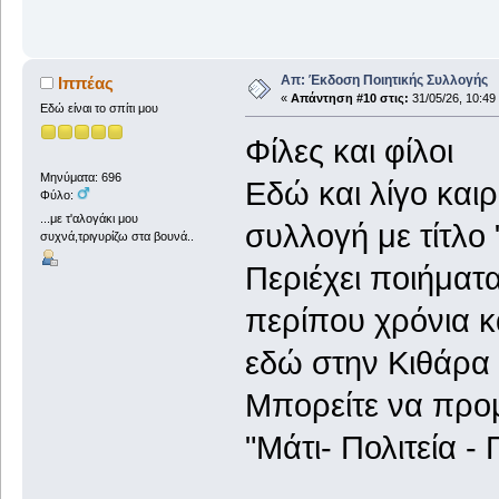
Απ: Έκδοση Ποιητικής Συλλογής
Ιππέας
«
Απάντηση #10 στις:
31/05/26, 10:49
Εδώ είναι το σπίτι μου
Φίλες και φίλοι
Μηνύματα: 696
Εδώ και λίγο και
Φύλο:
...με τ'αλογάκι μου
συλλογή με τίτλο 
συχνά,τριγυρίζω στα βουνά..
Περιέχει ποιήματ
περίπου χρόνια κ
εδώ στην Κιθάρα
Μπορείτε να προμ
"Μάτι- Πολιτεία 