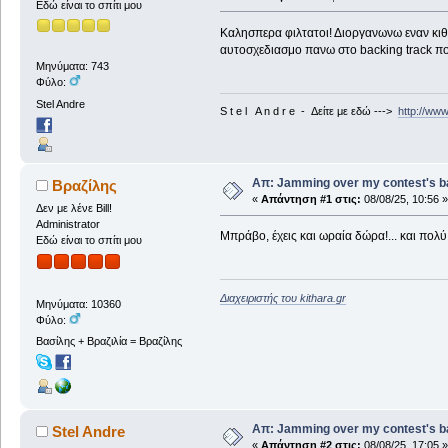
Εδώ είναι το σπίτι μου
Καλησπερα φιλτατοι! Διοργανωνω εναν κιθα
αυτοσχεδιασμο πανω στο backing track που
Μηνύματα: 743
Φύλο:
Stel Andre
S t e l A n d r e - Δείτε με εδώ --->
http://ww
Απ: Jamming over my contest's b
Βραζίλης
«
Απάντηση #1 στις:
08/08/25, 10:56 »
Δεν με λένε Bill!
Administrator
Μπράβο, έχεις και ωραία δώρα!... και πολύ 
Εδώ είναι το σπίτι μου
Διαχειριστής του kithara.gr
Μηνύματα: 10360
Φύλο:
Βασίλης + Βραζιλία = Βραζίλης
Απ: Jamming over my contest's b
Stel Andre
«
Απάντηση #2 στις:
08/08/25, 17:05 »