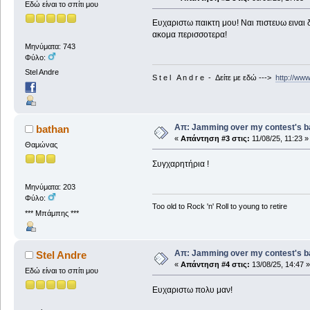
Εδώ είναι το σπίτι μου
Ευχαριστω παικτη μου! Ναι πιστευω ειναι δ
ακομα περισσοτερα!
Μηνύματα: 743
Φύλο:
Stel Andre
S t e l A n d r e - Δείτε με εδώ --->
http://ww
Απ: Jamming over my contest's b
bathan
«
Απάντηση #3 στις:
11/08/25, 11:23 »
Θαμώνας
Συγχαρητήρια !
Μηνύματα: 203
Φύλο:
Too old to Rock 'n' Roll to young to retire
*** Μπάμπης ***
Απ: Jamming over my contest's b
Stel Andre
«
Απάντηση #4 στις:
13/08/25, 14:47 »
Εδώ είναι το σπίτι μου
Ευχαριστω πολυ μαν!