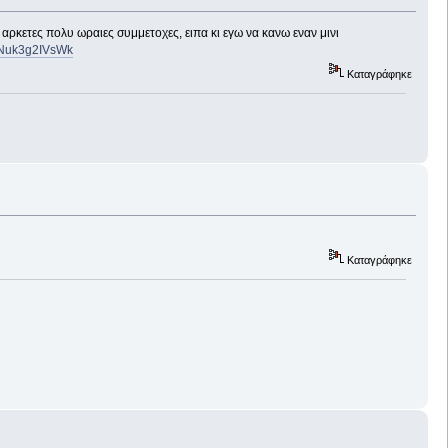
αρκετες πολυ ωραιες συμμετοχες, ειπα κι εγω να κανω εναν μινι
=Nuk3g2IVsWk
Καταγράφηκε
Καταγράφηκε