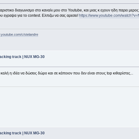
ριστικο διαγωνισμο στο καναλι μου στο Youtube, και μιας κ εχουν ηδη παρει μερος 
 εγραψα για το contest. Ελπιζω να σας αρεσει!
https://www.youtube.com/watch?v
w.youtube.com/c/stelandre
acking track | NUX MG-30
καλή η ιδέα να δώσεις δώρο και σε κάποιον που δεν είναι στους top κιθαρίστες...
acking track | NUX MG-30