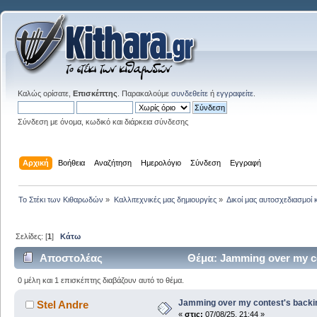
Καλώς ορίσατε,
Επισκέπτης
. Παρακαλούμε
συνδεθείτε
ή
εγγραφείτε
.
Σύνδεση με όνομα, κωδικό και διάρκεια σύνδεσης
Αρχική
Βοήθεια
Αναζήτηση
Ημερολόγιο
Σύνδεση
Εγγραφή
Το Στέκι των Κιθαρωδών
»
Καλλιτεχνικές μας δημιουργίες
»
Δικοί μας αυτοσχεδιασμοί 
Σελίδες: [
1
]
Κάτω
Αποστολέας
Θέμα: Jamming over my co
0 μέλη και 1 επισκέπτης διαβάζουν αυτό το θέμα.
Jamming over my contest's backi
Stel Andre
«
στις:
07/08/25, 21:44 »