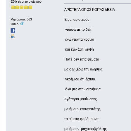
Εδώ είναι το σπίτι μου
ΑΡΙΣΤΕΡΑ ΟΠΩΣ ΚΟΙΤΑΣ ΔΕΞΙΑ
Είμαι αριστερός
Μηνύματα: 663
Φύλο:
γράφω με το δεξί
έχω γεμάτα χρόνια
και έχω ζωή λειψή
Ποτέ δεν είπα ψέματα
μα δεν ξέρω την αλήθεια
γκρέμισα ότι έχτισα
όλα μες στην συνήθεια
Αγάπησα βασίλισσες
μα ήμουν επαναστάτης
τα αίματα φοβόμουνα
μα ήμουν μαχαιροβγάλτης