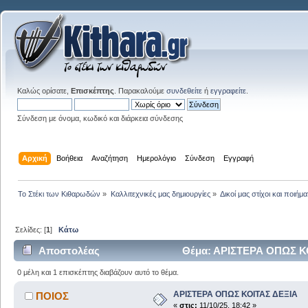
Καλώς ορίσατε,
Επισκέπτης
. Παρακαλούμε
συνδεθείτε
ή
εγγραφείτε
.
Σύνδεση με όνομα, κωδικό και διάρκεια σύνδεσης
Αρχική
Βοήθεια
Αναζήτηση
Ημερολόγιο
Σύνδεση
Εγγραφή
Το Στέκι των Κιθαρωδών
»
Καλλιτεχνικές μας δημιουργίες
»
Δικοί μας στίχοι και ποιήμα
Σελίδες: [
1
]
Κάτω
Αποστολέας
Θέμα: ΑΡΙΣΤΕΡΑ ΟΠΩΣ ΚΟ
0 μέλη και 1 επισκέπτης διαβάζουν αυτό το θέμα.
ΑΡΙΣΤΕΡΑ ΟΠΩΣ ΚΟΙΤΑΣ ΔΕΞΙΑ
ΠΟΙΟΣ
«
στις:
11/10/25, 18:42 »