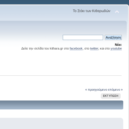
Το Στέκι των Κιθαρωδών
Νέα:
Δείτε την σελίδα του kithara.gr στο
facebook
, στο
twitter
, και στο
youtube
« προηγούμενο
επόμενο »
ΕΚΤΎΠΩΣΗ