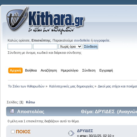
Καλώς ορίσατε,
Επισκέπτης
. Παρακαλούμε
συνδεθείτε
ή
εγγραφείτε
.
Σύνδεση με όνομα, κωδικό και διάρκεια σύνδεσης
Αρχική
Βοήθεια
Αναζήτηση
Ημερολόγιο
Σύνδεση
Εγγραφή
Το Στέκι των Κιθαρωδών
»
Καλλιτεχνικές μας δημιουργίες
»
Δικοί μας στίχοι και ποιήμα
Σελίδες: [
1
]
Κάτω
Αποστολέας
Θέμα: ΔΡΥΙΔΕΣ (Αναγνώσ
0 μέλη και 1 επισκέπτης διαβάζουν αυτό το θέμα.
ΔΡΥΙΔΕΣ
ΠΟΙΟΣ
«
στις:
30/11/25, 02:10 »