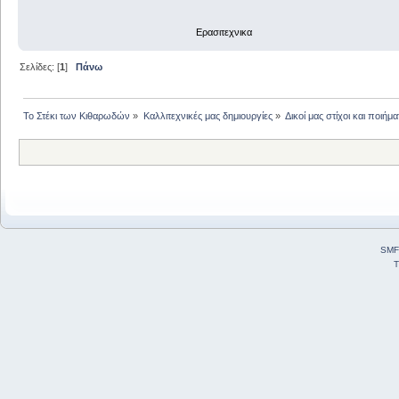
Ερασιτεχνικα
Σελίδες: [
1
]
Πάνω
Το Στέκι των Κιθαρωδών
»
Καλλιτεχνικές μας δημιουργίες
»
Δικοί μας στίχοι και ποιήμα
SMF
T