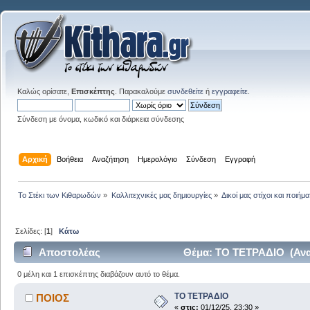
Καλώς ορίσατε,
Επισκέπτης
. Παρακαλούμε
συνδεθείτε
ή
εγγραφείτε
.
Σύνδεση με όνομα, κωδικό και διάρκεια σύνδεσης
Αρχική
Βοήθεια
Αναζήτηση
Ημερολόγιο
Σύνδεση
Εγγραφή
Το Στέκι των Κιθαρωδών
»
Καλλιτεχνικές μας δημιουργίες
»
Δικοί μας στίχοι και ποιήμα
Σελίδες: [
1
]
Κάτω
Αποστολέας
Θέμα: ΤΟ ΤΕΤΡΑΔΙΟ (Ανα
0 μέλη και 1 επισκέπτης διαβάζουν αυτό το θέμα.
ΤΟ ΤΕΤΡΑΔΙΟ
ΠΟΙΟΣ
«
στις:
01/12/25, 23:30 »