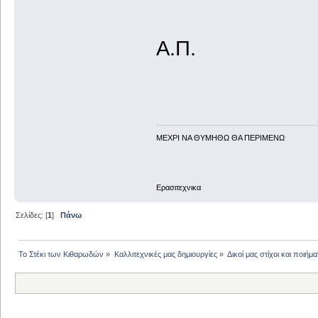
Α.Π.
ΜΕΧΡΙ ΝΑ ΘΥΜHΘΩ ΘΑ ΠΕΡΙΜΕΝΩ
Ερασιτεχνικα
Σελίδες: [
1
]
Πάνω
Το Στέκι των Κιθαρωδών
»
Καλλιτεχνικές μας δημιουργίες
»
Δικοί μας στίχοι και ποιήμα