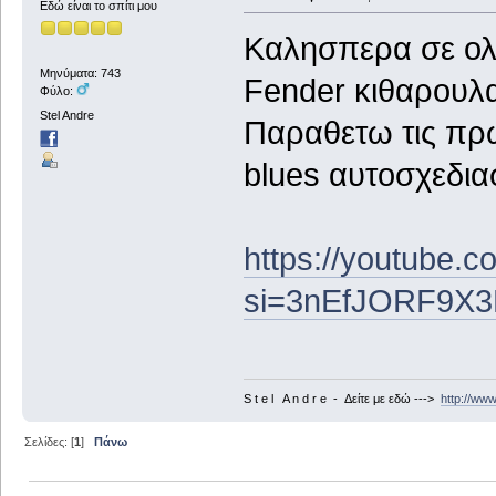
Εδώ είναι το σπίτι μου
Καλησπερα σε ολο
Μηνύματα: 743
Fender κιθαρουλα
Φύλο:
Stel Andre
Παραθετω τις πρω
blues αυτοσχεδια
https://youtube
si=3nEfJORF9X3
S t e l A n d r e - Δείτε με εδώ --->
http://ww
Σελίδες: [
1
]
Πάνω