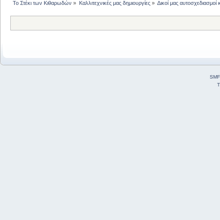
Το Στέκι των Κιθαρωδών
»
Καλλιτεχνικές μας δημιουργίες
»
Δικοί μας αυτοσχεδιασμοί 
SMF
T