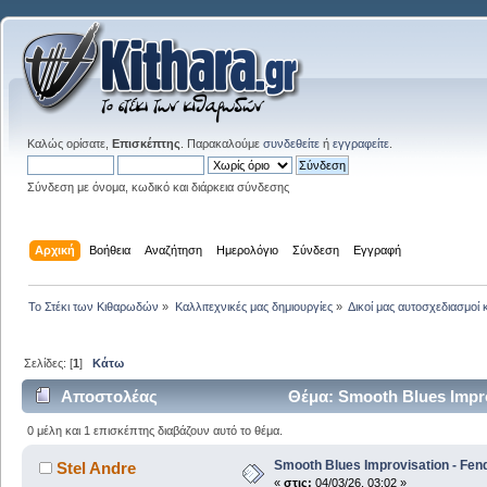
Καλώς ορίσατε,
Επισκέπτης
. Παρακαλούμε
συνδεθείτε
ή
εγγραφείτε
.
Σύνδεση με όνομα, κωδικό και διάρκεια σύνδεσης
Αρχική
Βοήθεια
Αναζήτηση
Ημερολόγιο
Σύνδεση
Εγγραφή
Το Στέκι των Κιθαρωδών
»
Καλλιτεχνικές μας δημιουργίες
»
Δικοί μας αυτοσχεδιασμοί 
Σελίδες: [
1
]
Κάτω
Αποστολέας
Θέμα: Smooth Blues Impro
0 μέλη και 1 επισκέπτης διαβάζουν αυτό το θέμα.
Smooth Blues Improvisation - Fen
Stel Andre
«
στις:
04/03/26, 03:02 »