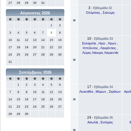
27
28
29
30
31
3
-
Εβδομάδα 32
Ολύμπιος , Σαλώμη
Αύγουστος 2026
»
�
�
�
�
�
�
�
1
2
3
4
5
6
7
8
9
10
-
Εβδομάδα 33
10
11
12
13
14
15
16
Ευλαμπία , Ηρώ , Ηρων ,
17
18
19
20
21
22
23
Ιππόλυτος , Λαυρέντιος ,
Λώρα, Λάουρα, Λαυρεντία
24
25
26
27
28
29
30
»
31
Σεπτέμβριος 2026
�
�
�
�
�
�
�
1
2
3
4
5
6
17
-
Εβδομάδα 34
Λευκοθέα , Μύρων , Στράτων
Αρσέ
7
8
9
10
11
12
13
»
14
15
16
17
18
19
20
21
22
23
24
25
26
27
28
29
30
24
-
Εβδομάδα 35
Αιτωλία , Ευτύχιος
Β
»