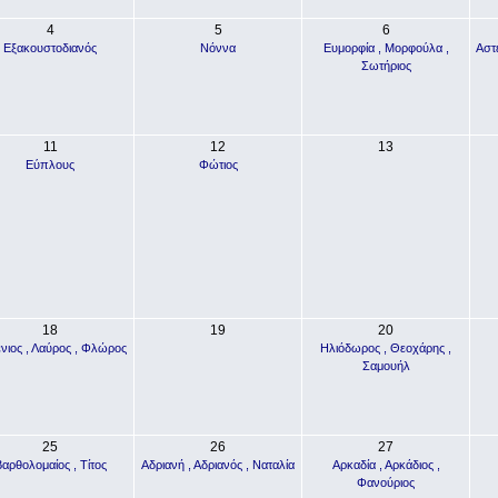
4
5
6
Εξακουστοδιανός
Νόννα
Ευμορφία , Μορφούλα ,
Αστέ
Σωτήριος
11
12
13
Εύπλους
Φώτιος
18
19
20
νιος , Λαύρος , Φλώρος
Ηλιόδωρος , Θεοχάρης ,
Σαμουήλ
25
26
27
αρθολομαίος , Τίτος
Αδριανή , Αδριανός , Ναταλία
Αρκαδία , Αρκάδιος ,
Φανούριος