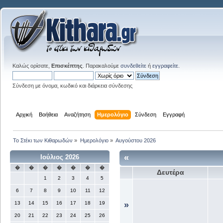
Καλώς ορίσατε,
Επισκέπτης
. Παρακαλούμε
συνδεθείτε
ή
εγγραφείτε
.
Σύνδεση με όνομα, κωδικό και διάρκεια σύνδεσης
Αρχική
Βοήθεια
Αναζήτηση
Ημερολόγιο
Σύνδεση
Εγγραφή
Το Στέκι των Κιθαρωδών
»
Ημερολόγιο
»
Αυγούστου 2026
«
Ιούλιος 2026
�
�
�
�
�
�
�
Δευτέρα
1
2
3
4
5
6
7
8
9
10
11
12
13
14
15
16
17
18
19
»
20
21
22
23
24
25
26