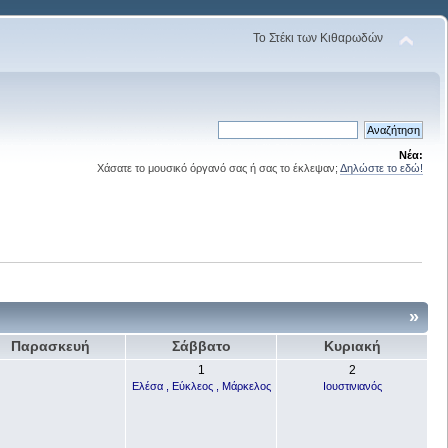
Το Στέκι των Κιθαρωδών
Νέα:
Χάσατε το μουσικό όργανό σας ή σας το έκλεψαν;
Δηλώστε το εδώ!
»
Παρασκευή
Σάββατο
Κυριακή
1
2
Ελέσα , Εύκλεος , Μάρκελος
Ιουστινιανός