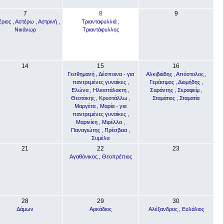
7
8
9
ριος , Αστέρω , Αστρινή ,
Τριανταφυλλιά ,
Νικάνωρ
Τριαντάφυλλος
14
15
16
Γεσθημανή , Δέσποινα - για
Αλκιβιάδης , Απόστολος ,
παντρεμένες γυναίκες ,
Γεράσιμος , Διομήδης ,
Ελώνα , Ηλιοστάλακτη ,
Σαράντης , Σεραφείμ ,
Θεοτόκης , Κρυστάλλω ,
Σταμάτιος , Σταματία
Μαργέτα , Μαρία - για
παντρεμένες γυναίκες ,
Μαρινίκη , Μιρέλλα ,
Παναγιώτης , Πρέσβεια ,
Συμέλα
21
22
23
Αγαθόνικος , Θεοπρέπιος
28
29
30
Δάμων
Αρκάδιος
Αλέξανδρος , Ευλάλιος