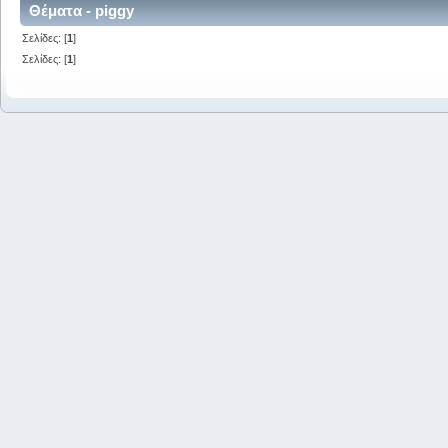
Θέματα - piggy
Σελίδες: [
1
]
Σελίδες: [
1
]