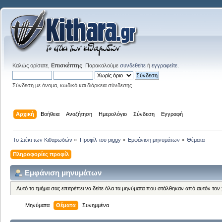
Καλώς ορίσατε,
Επισκέπτης
. Παρακαλούμε
συνδεθείτε
ή
εγγραφείτε
.
Σύνδεση με όνομα, κωδικό και διάρκεια σύνδεσης
Αρχική
Βοήθεια
Αναζήτηση
Ημερολόγιο
Σύνδεση
Εγγραφή
Το Στέκι των Κιθαρωδών
»
Προφίλ του piggy
»
Εμφάνιση μηνυμάτων
»
Θέματα
Πληροφορίες προφίλ
Εμφάνιση μηνυμάτων
Αυτό το τμήμα σας επιτρέπει να δείτε όλα τα μηνύματα που στάλθηκαν από αυτόν τον
Μηνύματα
Θέματα
Συνημμένα