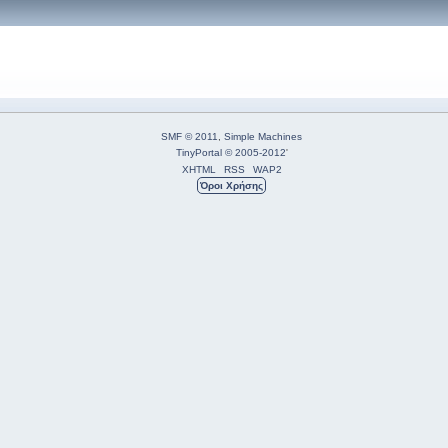
SMF © 2011
,
Simple Machines
TinyPortal
© 2005-2012
'
XHTML
RSS
WAP2
Όροι Χρήσης