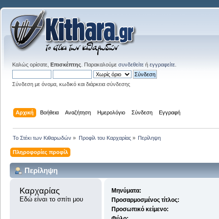
Καλώς ορίσατε,
Επισκέπτης
. Παρακαλούμε
συνδεθείτε
ή
εγγραφείτε
.
Σύνδεση με όνομα, κωδικό και διάρκεια σύνδεσης
Αρχική
Βοήθεια
Αναζήτηση
Ημερολόγιο
Σύνδεση
Εγγραφή
Το Στέκι των Κιθαρωδών
»
Προφίλ του Καρχαρίας
»
Περίληψη
Πληροφορίες προφίλ
Περίληψη
Καρχαρίας 
Μηνύματα:
Εδώ είναι το σπίτι μου
Προσαρμοσμένος τίτλος:
Προσωπικό κείμενο:
Φύλο: