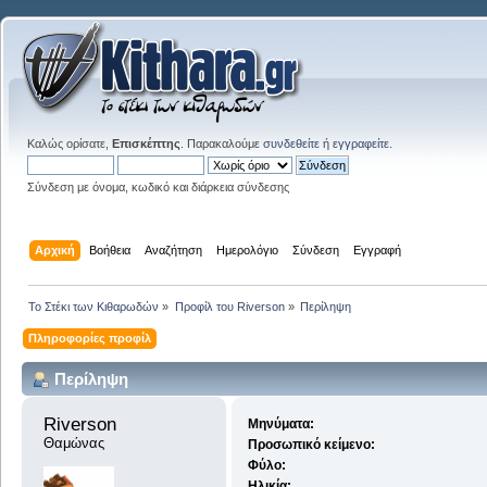
Καλώς ορίσατε,
Επισκέπτης
. Παρακαλούμε
συνδεθείτε
ή
εγγραφείτε
.
Σύνδεση με όνομα, κωδικό και διάρκεια σύνδεσης
Αρχική
Βοήθεια
Αναζήτηση
Ημερολόγιο
Σύνδεση
Εγγραφή
Το Στέκι των Κιθαρωδών
»
Προφίλ του Riverson
»
Περίληψη
Πληροφορίες προφίλ
Περίληψη
Riverson 
Μηνύματα:
Θαμώνας
Προσωπικό κείμενο:
Φύλο:
Ηλικία: