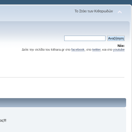
Το Στέκι των Κιθαρωδών
Νέα:
Δείτε την σελίδα του kithara.gr στο
facebook
, στο
twitter
, και στο
youtube
ς!!!